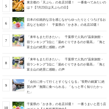
東京都の「天ぷら」の名店10選！ 一番食べてみたいの
5
は？【7月23日は天ぷらの日】
日本の伝統的な涼を感じながらゆったりとくつろげるお
6
店などを紹介！ 千葉県の「かき氷」の名店10選！
「来年もまた行きたい」 千葉県で人気の“温泉旅館・
7
宿ランキング”1位に「湯めぐりできるのが最高」「海と
富士山の絶景に感動」の声
「来年もまた行きたい」 千葉県で人気の“温泉旅館・
8
宿ランキング”1位に「湯めぐりできるのが最高」「海と
富士山の絶景に感動」の声
「会社に持って行くとすぐなくなる」“長野の銘菓”に絶
9
賛の声「無限に食べられる」「もっと早く知りたかっ
た」
千葉県の「かき氷」の名店10選！ 一番うまいと思う店
10