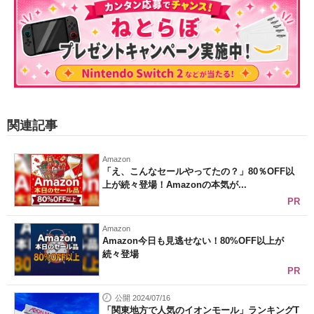
関連記事
Amazon
「え、こんなセールやってたの？」80％OFF以
上が続々登場！Amazonの本気が...
PR
Amazon
Amazon今日も見逃せない！80%OFF以上が
続々登場
PR
公開 2024/07/16
「関東地方で人気のイオンモール」ランキングT