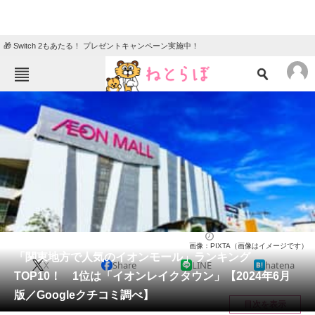
🎁 Switch 2もあたる！ プレゼントキャンペーン実施中！
ねとらぼメニュー
TOP
ニュース
エンタメ
クイズ
グルメ
地域
住まい
教育・育児
動物
リサーチ
関東・甲信地方
2024/06/16 18:20（公開）
画像：PIXTA（画像はイメージです）
会員記事
「関東地方で人気のイオンモール」ランキング
X
Share
LINE
hatena
TOP10！ 1位は「イオンレイクタウン」【2024年6月
メディア
版／Googleクチコミ調べ】
目次を表示
注目記事を集めた総合ページ