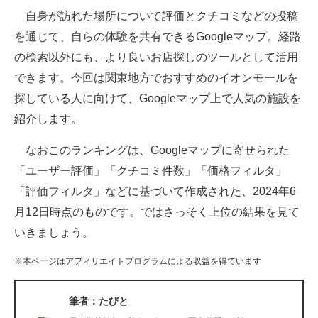
自身が訪れた場所について評価とクチコミなどの投稿
ITの今と未来を見通す
を通じて、自らの体験を共有できるGoogleマップ。経路
の検索以外にも、より良いお店探しのツールとして活用
スマホと通信の最新トレンド
できます。今回は関東地方でおすすめのイオンモールを
進化するPCとデバイスの未来
探している人に向けて、Googleマップ上で人気の施設を
紹介します。
好きが集まる 比べて選べる
なおこのランキングは、Googleマップに寄せられた
ビジネスと働き方のヒント
「ユーザー評価」「クチコミ件数」「価格フィルタ」
AI活用のいまが分かる
「評価フィルタ」などに基づいて作成された、2024年6
月12日時点のものです。ではさっそく上位の結果を見て
企業ITのトレンドを詳説
いきましょう。
経営リーダーのコミュニティ
※本ページはアフィリエイトプログラムによる収益を得ています
マーケ×ITの今がよく分かる
筆者：たびと
ITエンジニア向け専門サイト