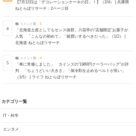
【7月12日は「デコレーションケーキの日」！】（2/4） | 兵庫県
ねとらぼリサーチ：2ページ目
コメント数：
5
4
「北海道土産としてもセンス抜群」六花亭の“店舗限定”お菓子が
人気 「こんなの初めて」「箱買いするべきだった」（1/2） |
北海道 ねとらぼリサーチ
コメント数：
4
5
「車に常備しました」 カインズの“1980円クーラーバッグ”が評
判 「ちょうどいい大きさ」「保冷剤を止めるベルトが良い」
（1/5） | ライフ ねとらぼリサーチ
カテゴリ一覧
IT・科学
エンタメ