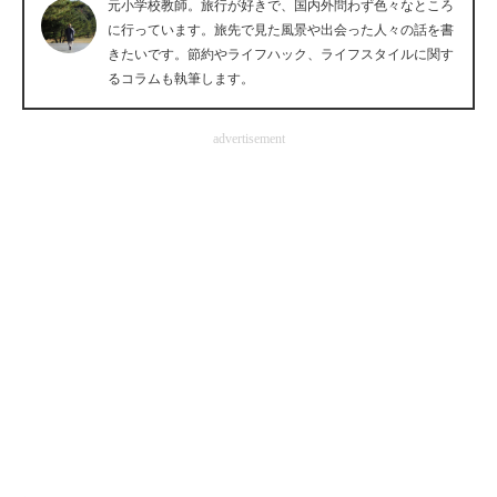
元小学校教師。旅行が好きで、国内外問わず色々なところ
企業向けIT製品の総合サイト
に行っています。旅先で見た風景や出会った人々の話を書
きたいです。節約やライフハック、ライフスタイルに関す
IT製品の技術・比較・事例
るコラムも執筆します。
製造業のIT導入・活用を支援
advertisement
モノづくり技術者専門サイト
エレクトロニクス専門サイト
電子設計の基本と応用
エネルギーの専門メディア
建設×テクノロジーの最前線
ちょっと気になるネットの話題