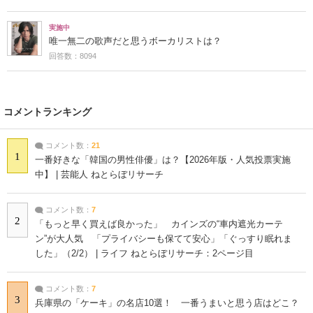
実施中
唯一無二の歌声だと思うボーカリストは？
回答数：8094
コメントランキング
コメント数：
21
1
一番好きな「韓国の男性俳優」は？【2026年版・人気投票実施
中】 | 芸能人 ねとらぼリサーチ
コメント数：
7
2
「もっと早く買えば良かった」 カインズの“車内遮光カーテ
ン”が大人気 「プライバシーも保てて安心」「ぐっすり眠れま
した」（2/2） | ライフ ねとらぼリサーチ：2ページ目
コメント数：
7
3
兵庫県の「ケーキ」の名店10選！ 一番うまいと思う店はどこ？