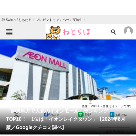
🎁 Switch 2もあたる！ プレゼントキャンペーン実施中！
ねとらぼメニュー
TOP
ニュース
エンタメ
クイズ
グルメ
地域
住まい
教育・育児
動物
リサーチ
関東・甲信地方
2024/06/16 18:20（公開）
画像：PIXTA（画像はイメージです）
会員記事
「関東地方で人気のイオンモール」ランキング
X
Share
LINE
hatena
TOP10！ 1位は「イオンレイクタウン」【2024年6月
メディア
版／Googleクチコミ調べ】
目次を表示
注目記事を集めた総合ページ