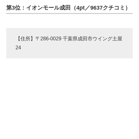
第3位：イオンモール成田（4pt／9637クチコミ）
ITの今と未来を見通す
スマホと通信の最新トレンド
【住所】〒286-0029 千葉県成田市ウイング土屋
進化するPCとデバイスの未来
24
好きが集まる 比べて選べる
ビジネスと働き方のヒント
AI活用のいまが分かる
企業ITのトレンドを詳説
経営リーダーのコミュニティ
マーケ×ITの今がよく分かる
ITエンジニア向け専門サイト