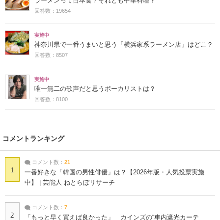
ラーメンって日本食？それとも中華料理？
回答数：19654
実施中
神奈川県で一番うまいと思う「横浜家系ラーメン店」はどこ？
回答数：8507
実施中
唯一無二の歌声だと思うボーカリストは？
回答数：8100
コメントランキング
コメント数：
21
1
一番好きな「韓国の男性俳優」は？【2026年版・人気投票実施
中】 | 芸能人 ねとらぼリサーチ
コメント数：
7
2
「もっと早く買えば良かった」 カインズの“車内遮光カーテ