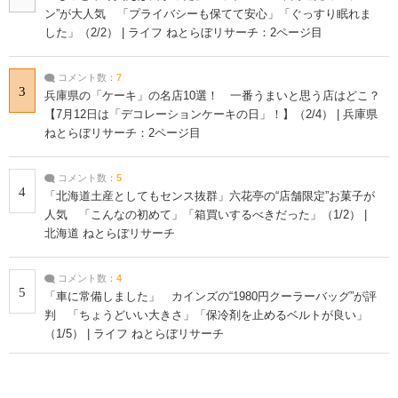
ン”が大人気 「プライバシーも保てて安心」「ぐっすり眠れま
した」（2/2） | ライフ ねとらぼリサーチ：2ページ目
コメント数：
7
3
兵庫県の「ケーキ」の名店10選！ 一番うまいと思う店はどこ？
【7月12日は「デコレーションケーキの日」！】（2/4） | 兵庫県
ねとらぼリサーチ：2ページ目
コメント数：
5
4
「北海道土産としてもセンス抜群」六花亭の“店舗限定”お菓子が
人気 「こんなの初めて」「箱買いするべきだった」（1/2） |
北海道 ねとらぼリサーチ
コメント数：
4
5
「車に常備しました」 カインズの“1980円クーラーバッグ”が評
判 「ちょうどいい大きさ」「保冷剤を止めるベルトが良い」
（1/5） | ライフ ねとらぼリサーチ