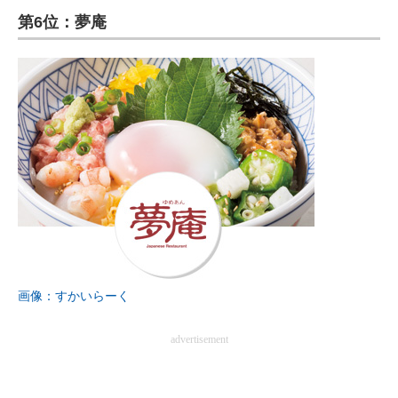
第6位：夢庵
ITの今と未来を見通す
スマホと通信の最新トレンド
進化するPCとデバイスの未来
好きが集まる 比べて選べる
ビジネスと働き方のヒント
AI活用のいまが分かる
企業ITのトレンドを詳説
画像：すかいらーく
経営リーダーのコミュニティ
advertisement
マーケ×ITの今がよく分かる
ITエンジニア向け専門サイト