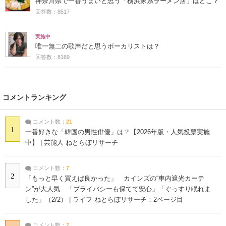
神奈川県で一番うまいと思う「横浜家系ラーメン店」はどこ？
回答数：8517
実施中
唯一無二の歌声だと思うボーカリストは？
回答数：8169
コメントランキング
コメント数：
21
1
一番好きな「韓国の男性俳優」は？【2026年版・人気投票実施
中】 | 芸能人 ねとらぼリサーチ
コメント数：
7
2
「もっと早く買えば良かった」 カインズの“車内遮光カーテ
ン”が大人気 「プライバシーも保てて安心」「ぐっすり眠れま
した」（2/2） | ライフ ねとらぼリサーチ：2ページ目
コメント数：
7