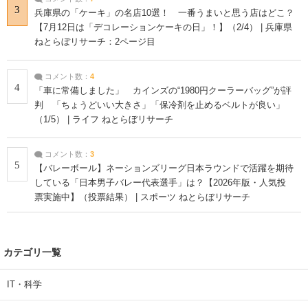
3
兵庫県の「ケーキ」の名店10選！ 一番うまいと思う店はどこ？
【7月12日は「デコレーションケーキの日」！】（2/4） | 兵庫県
ねとらぼリサーチ：2ページ目
コメント数：
4
4
「車に常備しました」 カインズの“1980円クーラーバッグ”が評
判 「ちょうどいい大きさ」「保冷剤を止めるベルトが良い」
（1/5） | ライフ ねとらぼリサーチ
コメント数：
3
5
【バレーボール】ネーションズリーグ日本ラウンドで活躍を期待
している「日本男子バレー代表選手」は？【2026年版・人気投
票実施中】（投票結果） | スポーツ ねとらぼリサーチ
カテゴリ一覧
IT・科学