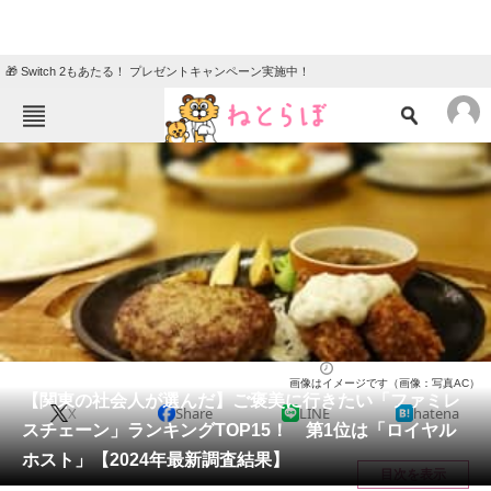
🎁 Switch 2もあたる！ プレゼントキャンペーン実施中！
ねとらぼメニュー
TOP
ニュース
エンタメ
クイズ
グルメ
地域
住まい
教育・育児
動物
リサーチ
チェーン店
2024/06/17 18:30（公開）
画像はイメージです（画像：写真AC）
会員記事
【関東の社会人が選んだ】ご褒美に行きたい「ファミレ
X
Share
LINE
hatena
スチェーン」ランキングTOP15！ 第1位は「ロイヤル
メディア
ホスト」【2024年最新調査結果】
目次を表示
注目記事を集めた総合ページ