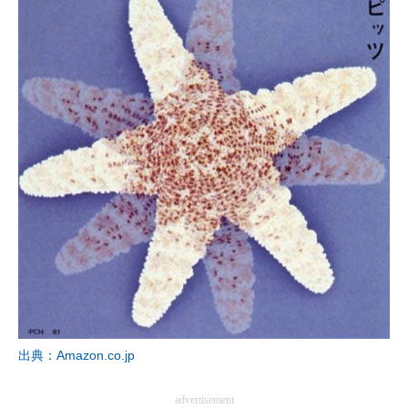
出典：Amazon.co.jp
advertisement