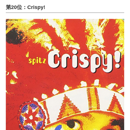
第20位：Crispy!
ITの今と未来を見通す
スマホと通信の最新トレンド
進化するPCとデバイスの未来
好きが集まる 比べて選べる
ビジネスと働き方のヒント
AI活用のいまが分かる
企業ITのトレンドを詳説
経営リーダーのコミュニティ
マーケ×ITの今がよく分かる
ITエンジニア向け専門サイト