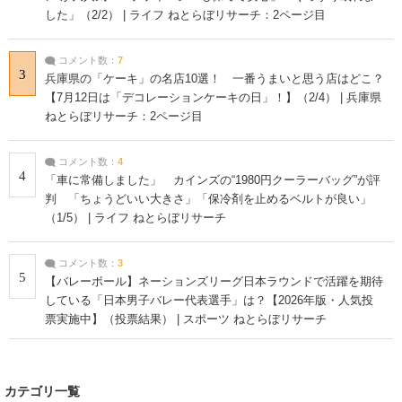
した」（2/2） | ライフ ねとらぼリサーチ：2ページ目
コメント数：
7
3
兵庫県の「ケーキ」の名店10選！ 一番うまいと思う店はどこ？
【7月12日は「デコレーションケーキの日」！】（2/4） | 兵庫県
ねとらぼリサーチ：2ページ目
コメント数：
4
4
「車に常備しました」 カインズの“1980円クーラーバッグ”が評
判 「ちょうどいい大きさ」「保冷剤を止めるベルトが良い」
（1/5） | ライフ ねとらぼリサーチ
コメント数：
3
5
【バレーボール】ネーションズリーグ日本ラウンドで活躍を期待
している「日本男子バレー代表選手」は？【2026年版・人気投
票実施中】（投票結果） | スポーツ ねとらぼリサーチ
カテゴリ一覧