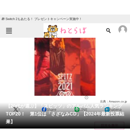
🎁 Switch 2もあたる！ プレゼントキャンペーン実施中！
ねとらぼメニュー
TOP
ニュース
エンタメ
クイズ
グルメ
地域
住まい
教育・育児
動物
リサーチ
音楽
2024/06/17 21:25（公開）
出典：Amazon.co.jp
会員記事
【20代が選ぶ】「スピッツ」のアルバム人気ランキング
X
Share
LINE
hatena
TOP20！ 第1位は「さざなみCD」【2024年最新投票結
メディア
果】
目次を表示
注目記事を集めた総合ページ