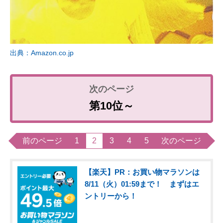
出典：Amazon.co.jp
第10位～
前のページ
1
2
3
4
5
次のページ
【楽天】PR：お買い物マラソンは
8/11（火）01:59まで！ まずはエ
ントリーから！