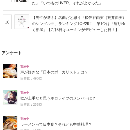
た」「いつものUVER。それがよかった」
【男性が選ぶ】名曲だと思う「松任谷由実（荒井由実）
10
のシングル曲」ランキングTOP29！ 第1位は「翳りゆ
く部屋」【7月5日はユーミンがデビューした日！】
アンケート
実施中
声が好きな「日本のボーカリスト」は？
回答数：49562
実施中
歌が上手だと思うホロライブのメンバーは？
回答数：23893
実施中
ラーメンって日本食？それとも中華料理？