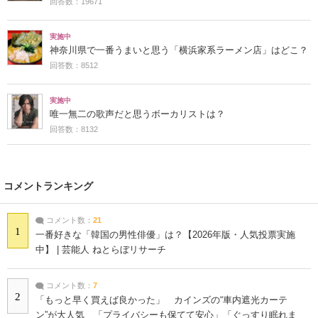
回答数：19671
実施中
神奈川県で一番うまいと思う「横浜家系ラーメン店」はどこ？
回答数：8512
実施中
唯一無二の歌声だと思うボーカリストは？
回答数：8132
コメントランキング
コメント数：
21
1
一番好きな「韓国の男性俳優」は？【2026年版・人気投票実施
中】 | 芸能人 ねとらぼリサーチ
コメント数：
7
2
「もっと早く買えば良かった」 カインズの“車内遮光カーテ
ン”が大人気 「プライバシーも保てて安心」「ぐっすり眠れま