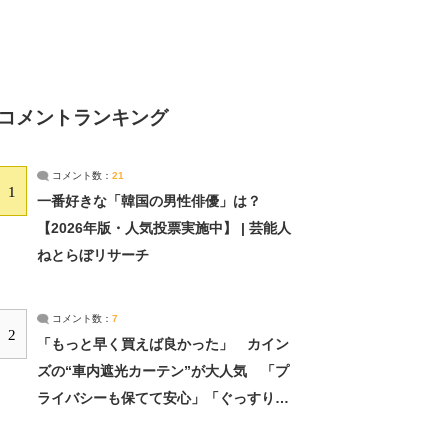
コメントランキング
コメント数：
21
1
一番好きな「韓国の男性俳優」は？
【2026年版・人気投票実施中】 | 芸能人
ねとらぼリサーチ
コメント数：
7
2
「もっと早く買えば良かった」 カイン
ズの“車内遮光カーテン”が大人気 「プ
ライバシーも保てて安心」「ぐっすり眠
れました」（2/2） | ライフ ねとらぼリ