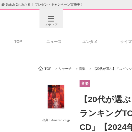
🎁 Switch 2もあたる！ プレゼントキャンペーン実施中！
メディア
TOP
ニュース
エンタメ
クイズ
注目記事を集めた総合ページ
ITの今
TOP
>
リサーチ
>
音楽
>
【20代が選ぶ】「スピッツ」
ビジネスと働き方のヒント
AI活用
音楽
【20代が選
ITエンジニア向け専門サイト
企業向けI
ランキングT
出典：Amazon.co.jp
CD」【202