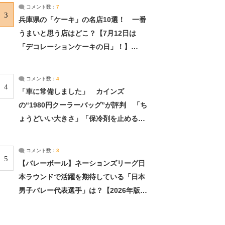
サーチ：2ページ目
コメント数：
7
3
兵庫県の「ケーキ」の名店10選！ 一番
うまいと思う店はどこ？【7月12日は
「デコレーションケーキの日」！】
（2/4） | 兵庫県 ねとらぼリサーチ：2ペ
ージ目
コメント数：
4
4
「車に常備しました」 カインズ
の“1980円クーラーバッグ”が評判 「ち
ょうどいい大きさ」「保冷剤を止めるベ
ルトが良い」（1/5） | ライフ ねとらぼ
リサーチ
コメント数：
3
5
【バレーボール】ネーションズリーグ日
本ラウンドで活躍を期待している「日本
男子バレー代表選手」は？【2026年版・
人気投票実施中】（投票結果） | スポー
ツ ねとらぼリサーチ