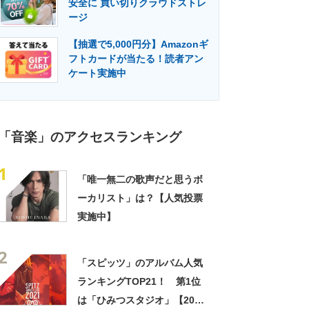
安全に 買い切りクラウドストレ
門メディア
建設×テクノロジーの最前線
ージ
【抽選で5,000円分】Amazonギ
フトカードが当たる！読者アン
ケート実施中
「音楽」のアクセスランキング
1
「唯一無二の歌声だと思うボ
ーカリスト」は？【人気投票
実施中】
2
「スピッツ」のアルバム人気
ランキングTOP21！ 第1位
は「ひみつスタジオ」【2024