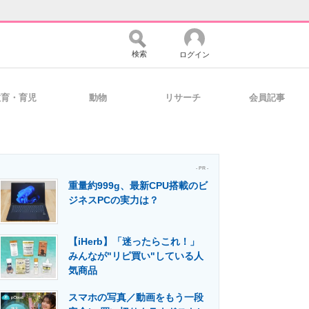
検索
ログイン
教育・育児
動物
リサーチ
会員記事
バイスの未来
好きが集まる 比べて選べる
- PR -
重量約999g、最新CPU搭載のビ
コミュニティ
マーケ×ITの今がよく分かる
ジネスPCの実力は？
【iHerb】「迷ったらこれ！」
・活用を支援
みんなが"リピ買い"している人
気商品
スマホの写真／動画をもう一段