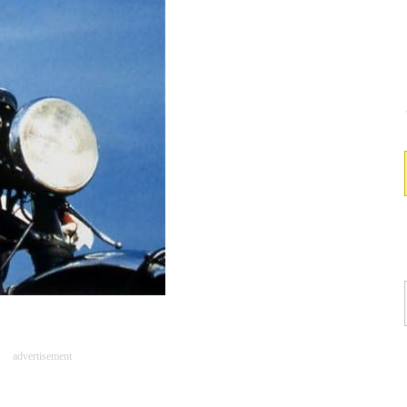
advertisement