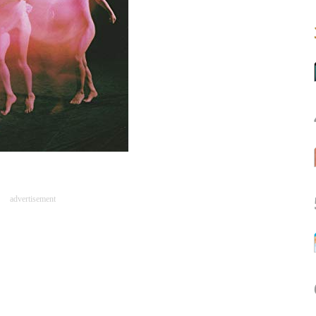
advertisement