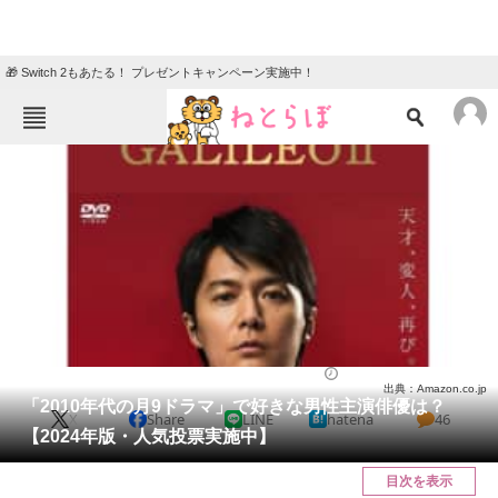
🎁 Switch 2もあたる！ プレゼントキャンペーン実施中！
ねとらぼメニュー
TOP
ニュース
エンタメ
クイズ
グルメ
地域
住まい
教育・育児
動物
リサーチ
ドラマ
2024/06/14 07:50（公開）
出典：Amazon.co.jp
会員記事
「2010年代の月9ドラマ」で好きな男性主演俳優は？
X
Share
LINE
hatena
46
【2024年版・人気投票実施中】
メディア
目次を表示
注目記事を集めた総合ページ