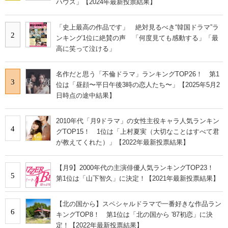
ハウス」【2024年最新投票結果】
「史上最高の作品です」 絶対見るべき“韓国ドラマ”ラ
2
ンキング1位に絶賛の声 「何度見ても感動する」「最
高に笑って泣ける」
名作だと思う「不倫ドラマ」ランキングTOP26！ 第1
3
位は「昼顔〜平日午後3時の恋人たち〜」【2025年5月2
日時点の途中結果】
2010年代「月9ドラマ」の女性主役キャラ人気ランキン
4
グTOP15！ 1位は「上村夏実（大切なことはすべて君
が教えてくれた）」【2022年最新投票結果】
【月9】2000年代の主演俳優人気ランキングTOP23！
5
第1位は「山下智久」に決定！【2021年最新投票結果】
【北の国から】スペシャルドラマで一番好きな作品ラン
6
キングTOP8！ 第1位は「北の国から '87初恋」に決
定！【2022年最新投票結果】