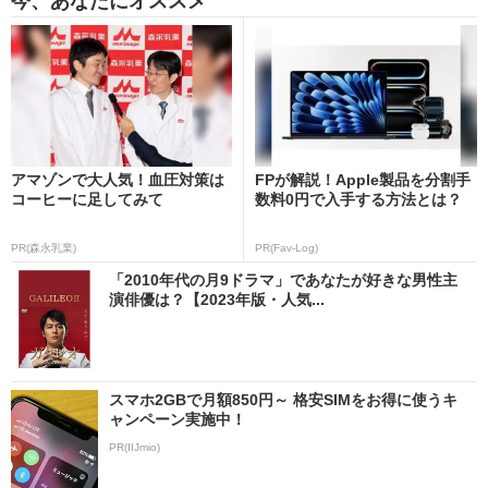
今、あなたにオススメ
アマゾンで大人気！血圧対策は
FPが解説！Apple製品を分割手
コーヒーに足してみて
数料0円で入手する方法とは？
PR(森永乳業)
PR(Fav-Log)
「2010年代の月9ドラマ」であなたが好きな男性主
演俳優は？【2023年版・人気...
スマホ2GBで月額850円～ 格安SIMをお得に使うキ
ャンペーン実施中！
PR(IIJmio)