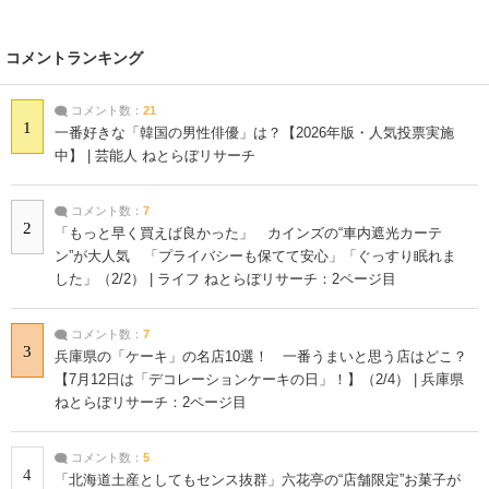
コメントランキング
コメント数：
21
1
一番好きな「韓国の男性俳優」は？【2026年版・人気投票実施
中】 | 芸能人 ねとらぼリサーチ
コメント数：
7
2
「もっと早く買えば良かった」 カインズの“車内遮光カーテ
ン”が大人気 「プライバシーも保てて安心」「ぐっすり眠れま
した」（2/2） | ライフ ねとらぼリサーチ：2ページ目
コメント数：
7
3
兵庫県の「ケーキ」の名店10選！ 一番うまいと思う店はどこ？
【7月12日は「デコレーションケーキの日」！】（2/4） | 兵庫県
ねとらぼリサーチ：2ページ目
コメント数：
5
4
「北海道土産としてもセンス抜群」六花亭の“店舗限定”お菓子が