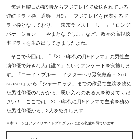
毎週月曜日の夜9時からフジテレビで放送されている
ITの今と未来を見通す
連続ドラマ枠、通称「月9」。フジテレビを代表するド
ラマ枠となっており、「東京ラブストーリー」「ロング
スマホと通信の最新トレンド
バケーション」「やまとなでしこ」など、数々の高視聴
進化するPCとデバイスの未来
率ドラマを生み出してきましたよね。
好きが集まる 比べて選べる
そこで今回は、「『2010年代の月9ドラマ』の男性主
演俳優で好きな人は誰？」というアンケートを実施しま
ビジネスと働き方のヒント
す。「コード・ブルー ―ドクターヘリ緊急救命－ 2nd
AI活用のいまが分かる
season」から「シャーロック」までの作品で主演を務め
た男性俳優のなかから、思い入れのある人を教えてくだ
企業ITのトレンドを詳説
さい！ ここでは、2010年代に月9ドラマで主演を務め
経営リーダーのコミュニティ
た男性俳優から、3人を紹介します。
マーケ×ITの今がよく分かる
※本ページはアフィリエイトプログラムによる収益を得ています
ITエンジニア向け専門サイト