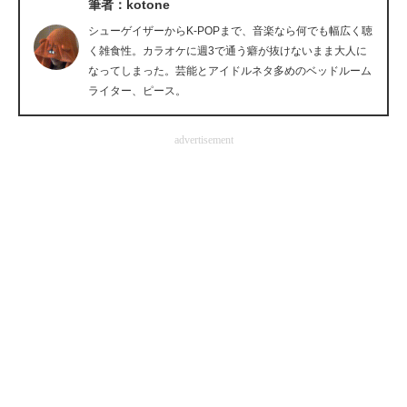
筆者：kotone
企業向けIT製品の総合サイト
シューゲイザーからK-POPまで、音楽なら何でも幅広く聴
く雑食性。カラオケに週3で通う癖が抜けないまま大人に
IT製品の技術・比較・事例
なってしまった。芸能とアイドルネタ多めのベッドルーム
ライター、ピース。
製造業のIT導入・活用を支援
モノづくり技術者専門サイト
advertisement
エレクトロニクス専門サイト
電子設計の基本と応用
エネルギーの専門メディア
建設×テクノロジーの最前線
ちょっと気になるネットの話題