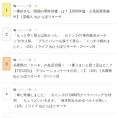
コメント数：
21
1
一番好きな「韓国の男性俳優」は？【2026年版・人気投票実施
中】 | 芸能人 ねとらぼリサーチ
コメント数：
7
2
「もっと早く買えば良かった」 カインズの“車内遮光カーテ
ン”が大人気 「プライバシーも保てて安心」「ぐっすり眠れま
した」（2/2） | ライフ ねとらぼリサーチ：2ページ目
コメント数：
7
3
兵庫県の「ケーキ」の名店10選！ 一番うまいと思う店はどこ？
【7月12日は「デコレーションケーキの日」！】（2/4） | 兵庫県
ねとらぼリサーチ：2ページ目
コメント数：
4
4
「車に常備しました」 カインズの“1980円クーラーバッグ”が評
判 「ちょうどいい大きさ」「保冷剤を止めるベルトが良い」
（1/5） | ライフ ねとらぼリサーチ