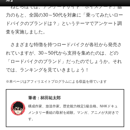
ねとらぼでは、アンケートサイト「ボイスノート」協
ITの今と未来を見通す
力のもと、全国の30～50代を対象に「乗ってみたいロー
ドバイクのブランドは？」というテーマでアンケート調
スマホと通信の最新トレンド
査を実施しました。
進化するPCとデバイスの未来
さまざまな特徴を持つロードバイクが各社から発売さ
好きが集まる 比べて選べる
れていますが、30～50代から支持を集めたのは、どの
「ロードバイクのブランド」だったのでしょうか。それ
ビジネスと働き方のヒント
では、ランキングを見ていきましょう！
AI活用のいまが分かる
※本ページはアフィリエイトプログラムによる収益を得ています
企業ITのトレンドを詳説
筆者：林田祐太郎
経営リーダーのコミュニティ
構成作家、放送作家。歴史能力検定1級合格。NHKドキュ
マーケ×ITの今がよく分かる
メンタリー番組の取材を経験。マンガ、アニメが大好きで
す。
ITエンジニア向け専門サイト