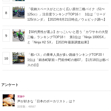
「収納スペースがとにかく広い原付二種バイク（51〜
8
125cc）」注目度ランキングTOP16！ 1位は「リード
125/ホンダ」【2023年8月21日時点／ウェビック調べ】
【50代男性が選ぶ】かっこいいと思う「カワサキの大型
9
二輪」ランキングTOP18！ 第1位は「Ninja 1000SX」
と「Ninja H2 SX」【2023年最新調査結果】
「都バス」の乗車人員が多い路線ランキングTOP20！
10
1位は「錦糸町駅前～門前仲町の都07」【1月18日は都バ
スの日】
アンケート
実施中
声が好きな「日本のボーカリスト」は？
回答数：49567