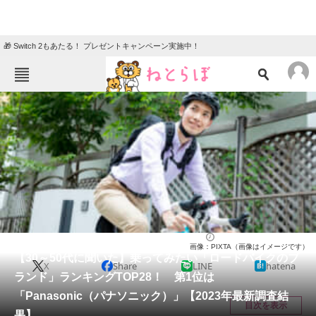
🎁 Switch 2もあたる！ プレゼントキャンペーン実施中！
ねとらぼメニュー
TOP
ニュース
エンタメ
クイズ
グルメ
地域
住まい
教育・育児
動物
リサーチ
乗り物
2024/06/18 20:25（公開）
画像：PIXTA（画像はイメージです）
会員記事
【30～50代に聞いた】乗ってみたい「ロードバイクのブ
X
Share
LINE
hatena
ランド」ランキングTOP28！ 第1位は
メディア
「Panasonic（パナソニック）」【2023年最新調査結
目次を表示
果】
注目記事を集めた総合ページ