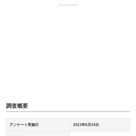
advertisement
企業向けIT製品の総合サイト
IT製品の技術・比較・事例
製造業のIT導入・活用を支援
モノづくり技術者専門サイト
エレクトロニクス専門サイト
電子設計の基本と応用
エネルギーの専門メディア
建設×テクノロジーの最前線
調査概要
ちょっと気になるネットの話題
アンケート実施日
2023年8月24日