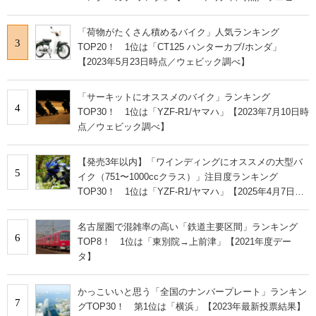
ク調べ】
「荷物がたくさん積めるバイク」人気ランキング
3
TOP20！ 1位は「CT125 ハンターカブ/ホンダ」
【2023年5月23日時点／ウェビック調べ】
「サーキットにオススメのバイク」ランキング
4
TOP30！ 1位は「YZF-R1/ヤマハ」【2023年7月10日時
点／ウェビック調べ】
【発売3年以内】「ワインディングにオススメの大型バ
5
イク（751〜1000ccクラス）」注目度ランキング
TOP30！ 1位は「YZF-R1/ヤマハ」【2025年4月7日時
点／ウェビック調べ】
名古屋圏で混雑率の高い「鉄道主要区間」ランキング
6
TOP8！ 1位は「東別院→上前津」【2021年度デー
タ】
かっこいいと思う「全国のナンバープレート」ランキン
7
グTOP30！ 第1位は「横浜」【2023年最新投票結果】