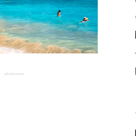
advertisement