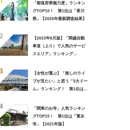
1
「都道府県魅力度」ランキン
グTOP10！ 第1位は「香川
県」【2026年最新調査結果】
2
【2023年8月版】「関越自動
車道（上り）で人気のサービ
スエリア」ランキング
TOP10！ 1位は「三芳PA
3
(上り)」
【女性が選ぶ】「推しのライ
ブが見たい」と思う「5大ドー
ム」ランキング！ 第1位は
「バンテリンドーム ナゴヤ」
4
【2024年最新投票結果】
「関東のお寺」人気ランキン
グTOP15！ 第1位は「寛永
寺」【2021年版】