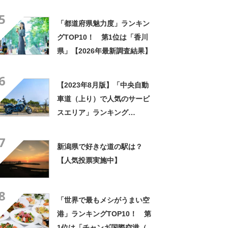
5
「都道府県魅力度」ランキン
グTOP10！ 第1位は「香川
県」【2026年最新調査結果】
6
【2023年8月版】「中央自動
車道（上り）で人気のサービ
スエリア」ランキング
TOP10！ 1位は「諏訪湖
7
SA」
新潟県で好きな道の駅は？
【人気投票実施中】
8
「世界で最もメシがうまい空
港」ランキングTOP10！ 第
1位は「チャンギ国際空港（シ