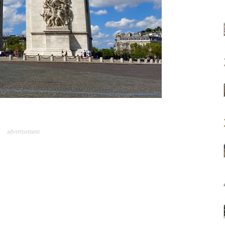
advertisement