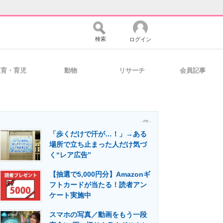
検索
ログイン
教育・育児
動物
リサーチ
会員記事
バイスの未来
好きが集まる 比べて選べる
- PR -
「歩くだけで汗が…！」→ある
コミュニティ
マーケ×ITの今がよく分かる
場所で立ち止まった人だけ気づ
く“レア広告”
【抽選で5,000円分】Amazonギ
・活用を支援
フトカードが当たる！読者アン
ケート実施中
スマホの写真／動画をもう一段