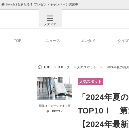
🎁 Switch 2もあたる！ プレゼントキャンペーン実施中！
メディア
TOP
ニュース
エンタメ
クイズ
注目記事を集めた総合ページ
ITの今
TOP
>
リサーチ
>
人気スポット
>
「2024年夏の海
ビジネスと働き方のヒント
AI活用
人気スポット
「2024年
ITエンジニア向け専門サイト
企業向けI
画像はイメージです（画
TOP10！ 
像：PIXTA）
【2024年最