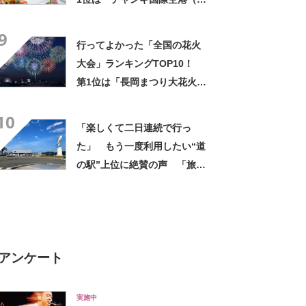
ンガポール）」【2024年最新
9
調査結果】
行ってよかった「全国の花火
大会」ランキングTOP10！
第1位は「長岡まつり大花火大
会（新潟県）」【5月28日は
10
花火の日】
「楽しくて二日連続で行っ
た」 もう一度利用したい“道
の駅”上位に絶賛の声 「旅の
疲れも癒される」「潮風を感
じながら食事ができる」「魚
がとても新鮮で安い」「前か
ら行きたくてやっと実現」
アンケート
実施中