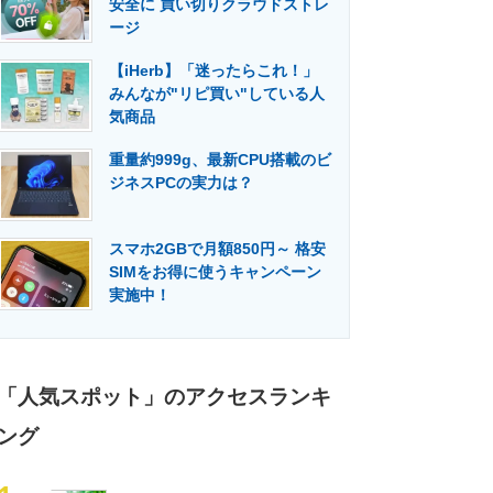
安全に 買い切りクラウドストレ
門メディア
建設×テクノロジーの最前線
ージ
【iHerb】「迷ったらこれ！」
みんなが"リピ買い"している人
気商品
重量約999g、最新CPU搭載のビ
ジネスPCの実力は？
スマホ2GBで月額850円～ 格安
SIMをお得に使うキャンペーン
実施中！
「人気スポット」のアクセスランキ
ング