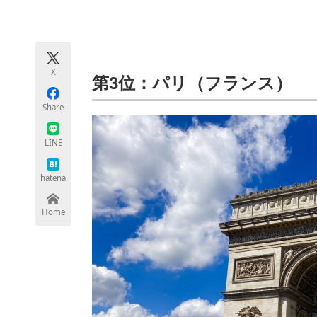
モノづくり技術者専門サイト
エレクトロ
X
ちょっと気になるネットの話題
第3位：パリ（フランス）
Share
LINE
hatena
Home