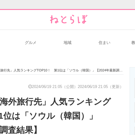
グルメ
地域
住まい
と未来を見通す
スマホと通信の最新トレンド
進化するPCとデ
外旅行先」人気ランキングTOP10！ 第1位は「ソウル（韓国）」【2024年最新調査結果】
のいまが分かる
企業ITのトレンドを詳説
経営リーダーの
2024/06/19 21:05（公開）
2024/06/19 21:05（更新）
夏の海外旅行先」人気ランキング
T製品の総合サイト
IT製品の技術・比較・事例
製造業のIT導入
第1位は「ソウル（韓国）」
新調査結果】