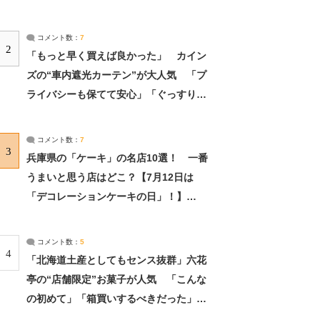
コメント数：
7
2
「もっと早く買えば良かった」 カイン
ズの“車内遮光カーテン”が大人気 「プ
ライバシーも保てて安心」「ぐっすり眠
れました」（2/2） | ライフ ねとらぼリ
サーチ：2ページ目
コメント数：
7
3
兵庫県の「ケーキ」の名店10選！ 一番
うまいと思う店はどこ？【7月12日は
「デコレーションケーキの日」！】
（2/4） | 兵庫県 ねとらぼリサーチ：2ペ
ージ目
コメント数：
5
4
「北海道土産としてもセンス抜群」六花
亭の“店舗限定”お菓子が人気 「こんな
の初めて」「箱買いするべきだった」
（1/2） | 北海道 ねとらぼリサーチ