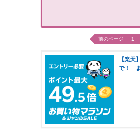
前のページ
1
【楽天】
で！ 