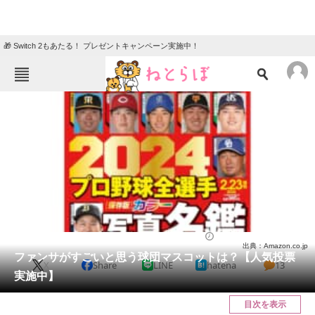
🎁 Switch 2もあたる！ プレゼントキャンペーン実施中！
ねとらぼメニュー
TOP
ニュース
エンタメ
クイズ
グルメ
地域
住まい
教育・育児
動物
リサーチ
エンタメ
2024/06/23 12:50（公開）
出典：Amazon.co.jp
会員記事
ファンサがすごいと思う球団マスコットは？【人気投票
X
Share
LINE
hatena
13
実施中】
メディア
目次を表示
注目記事を集めた総合ページ