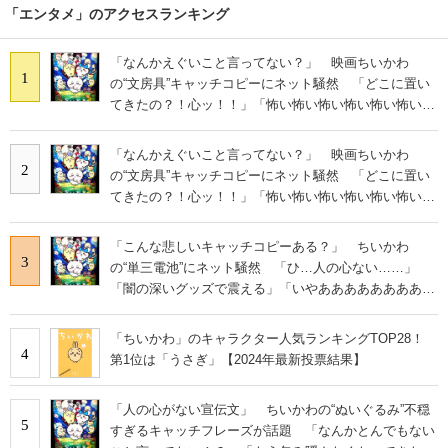
「エンタメ」のアクセスランキング
「なんかえぐいこと言ってない？」 映画ちいかわ
1
の“文房具”キャッチコピーにネット騒然 「どこに置い
てきたの？！心ッ！！」「怖い怖い怖い怖い怖い怖い怖
い」
「なんかえぐいこと言ってない？」 映画ちいかわ
2
の“文房具”キャッチコピーにネット騒然 「どこに置い
てきたの？！心ッ！！」「怖い怖い怖い怖い怖い怖い怖
い」
「こんな悲しいキャッチコピーある？」 ちいかわ
3
の“単三電池”にネット騒然 「ひ…人の心ない……」
「闇の深いグッズで震える」「いやあああああああああ
あ」
「ちいかわ」のキャラクター人気ランキングTOP28！
4
第1位は「うさぎ」【2024年最新投票結果】
「人の心がない宣伝文」 ちいかわの“ぬいぐるみ”不穏
5
すぎるキャッチフレーズが話題 「なんかとんでもない