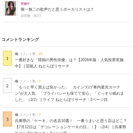
実施中
唯一無二の歌声だと思うボーカリストは？
回答数：8077
コメントランキング
コメント数：
21
1
一番好きな「韓国の男性俳優」は？【2026年版・人気投票実施
中】 | 芸能人 ねとらぼリサーチ
コメント数：
7
2
「もっと早く買えば良かった」 カインズの“車内遮光カーテ
ン”が大人気 「プライバシーも保てて安心」「ぐっすり眠れま
した」（2/2） | ライフ ねとらぼリサーチ：2ページ目
コメント数：
7
3
兵庫県の「ケーキ」の名店10選！ 一番うまいと思う店はどこ？
【7月12日は「デコレーションケーキの日」！】（2/4） | 兵庫県