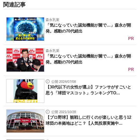
関連記事
森永乳業
「気になっていた認知機能が菌で…」森永が開
発。感動の70代続出
PR
森永乳業
「気になっていた認知機能が菌で…」森永が開
発。感動の70代続出
PR
公開 2024/07/08
【30代以下の女性が選ぶ】ファンサがすごいと
思う「球団マスコット」ランキングTO...
公開 2021/10/28
【プロ野球】観戦しに行くのが楽しいと思う12
球団の本拠地はどこ？【人気投票実施中...