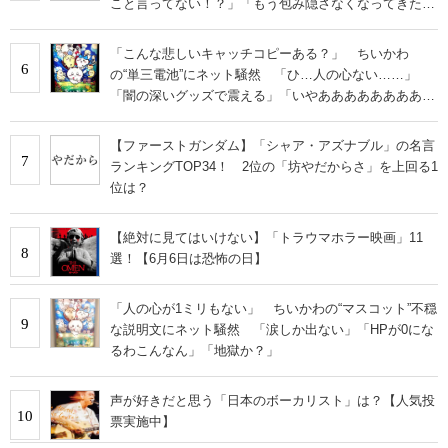
こと言ってない！？」「もう包み隠さなくなってきた
な」
「こんな悲しいキャッチコピーある？」 ちいかわ
6
の“単三電池”にネット騒然 「ひ…人の心ない……」
「闇の深いグッズで震える」「いやあああああああああ
あ」
【ファーストガンダム】「シャア・アズナブル」の名言
7
ランキングTOP34！ 2位の「坊やだからさ」を上回る1
位は？
【絶対に見てはいけない】「トラウマホラー映画」11
8
選！【6月6日は恐怖の日】
「人の心が1ミリもない」 ちいかわの“マスコット”不穏
9
な説明文にネット騒然 「涙しか出ない」「HPが0にな
るわこんなん」「地獄か？」
声が好きだと思う「日本のボーカリスト」は？【人気投
10
票実施中】