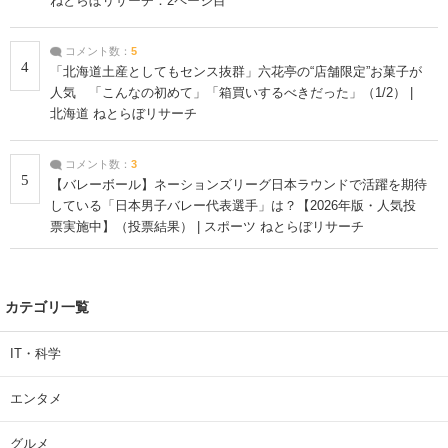
ねとらぼリサーチ：2ページ目
コメント数：
5
4
「北海道土産としてもセンス抜群」六花亭の“店舗限定”お菓子が
人気 「こんなの初めて」「箱買いするべきだった」（1/2） |
北海道 ねとらぼリサーチ
コメント数：
3
5
【バレーボール】ネーションズリーグ日本ラウンドで活躍を期待
している「日本男子バレー代表選手」は？【2026年版・人気投
票実施中】（投票結果） | スポーツ ねとらぼリサーチ
カテゴリ一覧
IT・科学
エンタメ
グルメ