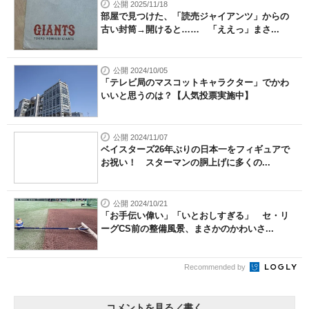
公開 2025/11/18
部屋で見つけた、「読売ジャイアンツ」からの
古い封筒→開けると…… 「ええっ」まさ...
公開 2024/10/05
「テレビ局のマスコットキャラクター」でかわ
いいと思うのは？【人気投票実施中】
公開 2024/11/07
ベイスターズ26年ぶりの日本一をフィギュアで
お祝い！ スターマンの胴上げに多くの...
公開 2024/10/21
「お手伝い偉い」「いとおしすぎる」 セ・リ
ーグCS前の整備風景、まさかのかわいさ...
Recommended by
コメントを見る／書く