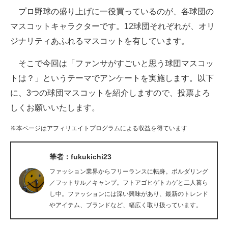
プロ野球の盛り上げに一役買っているのが、各球団の
ITの今と未来を見通す
マスコットキャラクターです。12球団それぞれが、オリ
ジナリティあふれるマスコットを有しています。
スマホと通信の最新トレンド
そこで今回は「ファンサがすごいと思う球団マスコッ
進化するPCとデバイスの未来
トは？」というテーマでアンケートを実施します。以下
好きが集まる 比べて選べる
に、3つの球団マスコットを紹介しますので、投票よろ
しくお願いいたします。
ビジネスと働き方のヒント
※本ページはアフィリエイトプログラムによる収益を得ています
AI活用のいまが分かる
企業ITのトレンドを詳説
筆者：fukukichi23
ファッション業界からフリーランスに転身。ボルダリング
経営リーダーのコミュニティ
／フットサル／キャンプ。フトアゴヒゲトカゲと二人暮ら
し中。ファッションには深い興味があり、最新のトレンド
マーケ×ITの今がよく分かる
やアイテム、ブランドなど、幅広く取り扱っています。
ITエンジニア向け専門サイト