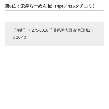
第6位：栄昇らーめん 匠（4pt／416クチコミ）
ITの今と未来を見通す
スマホと通信の最新トレンド
【住所】〒275-0016 千葉県習志野市津田沼1丁
進化するPCとデバイスの未来
目10-40
好きが集まる 比べて選べる
ビジネスと働き方のヒント
AI活用のいまが分かる
企業ITのトレンドを詳説
経営リーダーのコミュニティ
マーケ×ITの今がよく分かる
ITエンジニア向け専門サイト