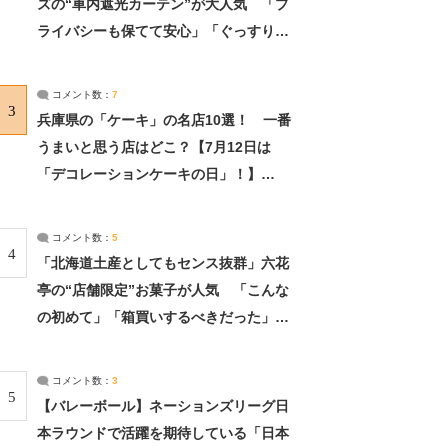
ズの“車内遮光カーテン”が大人気 「プ
ライバシーも保てて安心」「ぐっすり眠
れました」（2/2） | ライフ ねとらぼリ
サーチ：2ページ目
コメント数：
7
3
兵庫県の「ケーキ」の名店10選！ 一番
うまいと思う店はどこ？【7月12日は
「デコレーションケーキの日」！】
（2/4） | 兵庫県 ねとらぼリサーチ：2ペ
ージ目
コメント数：
5
4
「北海道土産としてもセンス抜群」六花
亭の“店舗限定”お菓子が人気 「こんな
の初めて」「箱買いするべきだった」
（1/2） | 北海道 ねとらぼリサーチ
コメント数：
3
5
【バレーボール】ネーションズリーグ日
本ラウンドで活躍を期待している「日本