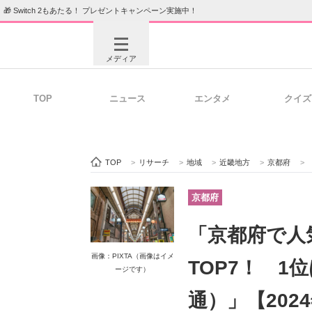
🎁 Switch 2もあたる！ プレゼントキャンペーン実施中！
メディア
TOP
ニュース
エンタメ
クイズ
注目記事を集めた総合ページ
ITの今
TOP
>
リサーチ
>
地域
>
近畿地方
>
京都府
>
ビジネスと働き方のヒント
AI活用
京都府
「京都府で人
ITエンジニア向け専門サイト
企業向けI
画像：PIXTA（画像はイメ
TOP7！ 
ージです）
通）」【202