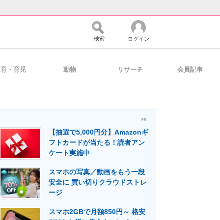
検索
ログイン
教育・育児
動物
リサーチ
会員記事
バイスの未来
好きが集まる 比べて選べる
- PR -
【抽選で5,000円分】Amazonギ
コミュニティ
マーケ×ITの今がよく分かる
フトカードが当たる！読者アン
ケート実施中
スマホの写真／動画をもう一段
・活用を支援
安全に 買い切りクラウドストレ
ージ
スマホ2GBで月額850円～ 格安