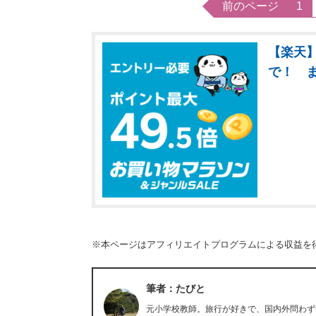
前のページ
1
【楽天】
で！ 
※本ページはアフィリエイトプログラムによる収益を
筆者：たびと
元小学校教師。旅行が好きで、国内外問わず