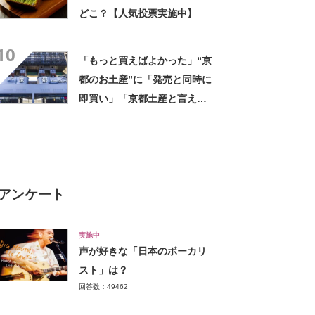
どこ？【人気投票実施中】
10
「もっと買えばよかった」“京
都のお土産”に「発売と同時に
即買い」「京都土産と言え
ば…」「一気に半分食べちゃ
った」「おいしすぎて涙でそ
うだった」の声
アンケート
実施中
声が好きな「日本のボーカリ
スト」は？
回答数：49462