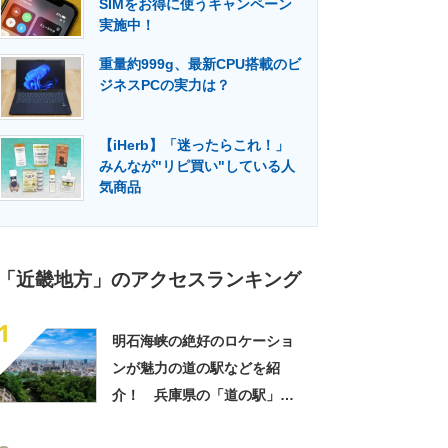
SIMをお得に使うキャンペーン
門メディア
建設×テクノロジーの最前線
実施中！
重量約999g、最新CPU搭載のビ
ジネスPCの実力は？
【iHerb】「迷ったらこれ！」
みんなが"リピ買い"している人
気商品
「近畿地方」のアクセスランキング
1
明石海峡の絶好のロケーショ
ンが魅力の道の駅などを紹
介！ 兵庫県の「道の駅」お
すすめ10選！