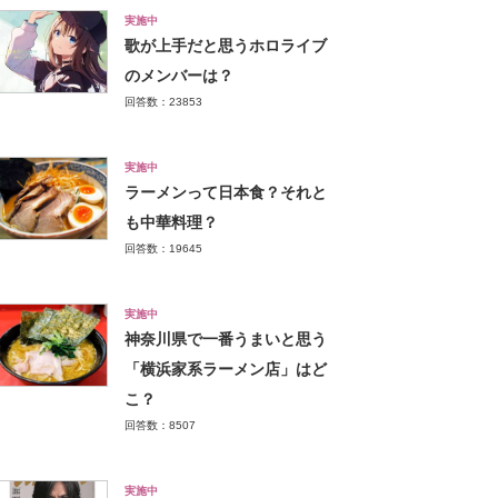
実施中
歌が上手だと思うホロライブ
のメンバーは？
回答数：23853
実施中
ラーメンって日本食？それと
も中華料理？
回答数：19645
実施中
神奈川県で一番うまいと思う
「横浜家系ラーメン店」はど
こ？
回答数：8507
実施中