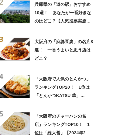
2
兵庫県の「道の駅」おすすめ
10選！ あなたが一番好きな
のはどこ？【人気投票実施
中】
3
大阪府の「麻婆豆腐」の名店8
選！ 一番うまいと思う店は
どこ？
4
「大阪府で人気のとんかつ」
ランキングTOP20！ 1位は
「とんかつKATSU 華」
【2025年2月版／Googleクチ
5
コミ】
「大阪府のチャーハンの名
店」ランキングTOP10！ 1
位は「総大醤」【2024年2月3