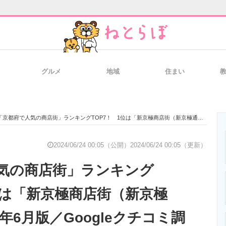
グルメ
地域
住まい
と未来を見通す
スマホと通信の最新トレンド
進化するPCとデ
「京都府で人気の商店街」ランキングTOP7！ 1位は「新京極商店街（新京極通）」【2024年6月版／Googleクチコミ調べ】
のいまが分かる
企業ITのトレンドを詳説
経営リーダーの
2024/06/24 00:05（公開）
2024/06/24 00:05（更新）
気の商店街」ランキング
T製品の総合サイト
IT製品の技術・比較・事例
製造業のIT導入
1位は「新京極商店街（新京極
4年6月版／Googleクチコミ調