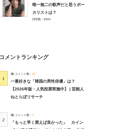
唯一無二の歌声だと思うボー
カリストは？
回答数：8084
コメントランキング
コメント数：
21
1
一番好きな「韓国の男性俳優」は？
【2026年版・人気投票実施中】 | 芸能人
ねとらぼリサーチ
コメント数：
7
2
「もっと早く買えば良かった」 カイン