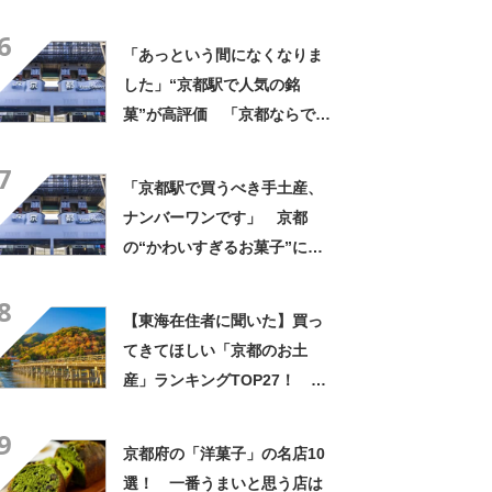
日時点／SARAH】
6
「あっという間になくなりま
した」“京都駅で人気の銘
菓”が高評価 「京都ならでは
のお菓子」「ガチでうまいで
7
す」「職場ばら撒き用にぴっ
「京都駅で買うべき手土産、
たり」
ナンバーワンです」 京都
の“かわいすぎるお菓子”に反
響 「一目惚れです」「変な
8
声出た」「まとめ買いする」
【東海在住者に聞いた】買っ
てきてほしい「京都のお土
産」ランキングTOP27！ 第
1位は「八ッ橋（京都銘菓おた
9
べ）」【2026年最新調査結
京都府の「洋菓子」の名店10
果】
選！ 一番うまいと思う店は