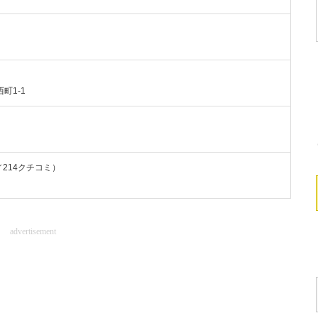
）
町1-1
t／214クチコミ）
advertisement