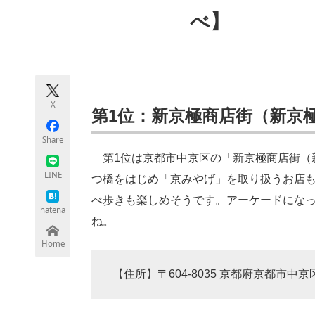
モノづくり技術者専門サイト
エレクトロ
べ】
ちょっと気になるネットの話題
X
第1位：新京極商店街（新京極通
Share
第1位は京都市中京区の「新京極商店街（
LINE
つ橋をはじめ「京みやげ」を取り扱うお店
べ歩きも楽しめそうです。アーケードにな
hatena
ね。
Home
【住所】〒604-8035 京都府京都市中京区