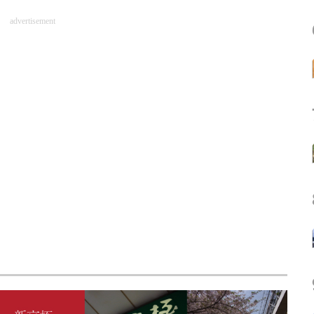
advertisement