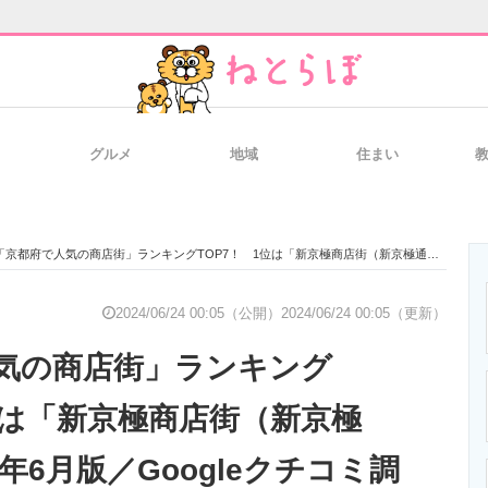
グルメ
地域
住まい
と未来を見通す
スマホと通信の最新トレンド
進化するPCとデ
「京都府で人気の商店街」ランキングTOP7！ 1位は「新京極商店街（新京極通）」【2024年6月版／Googleクチコミ調べ】
のいまが分かる
企業ITのトレンドを詳説
経営リーダーの
2024/06/24 00:05（公開）
2024/06/24 00:05（更新）
気の商店街」ランキング
T製品の総合サイト
IT製品の技術・比較・事例
製造業のIT導入
1位は「新京極商店街（新京極
4年6月版／Googleクチコミ調