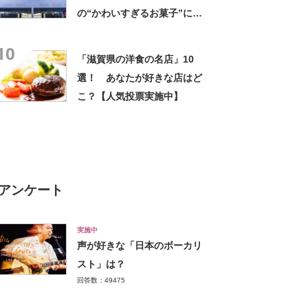
の“かわいすぎるお菓子”に反
響 「一目惚れです」「変な
10
声出た」「まとめ買いする」
「滋賀県の洋食の名店」10
選！ あなたが好きな店はど
こ？【人気投票実施中】
アンケート
実施中
声が好きな「日本のボーカリ
スト」は？
回答数：49475