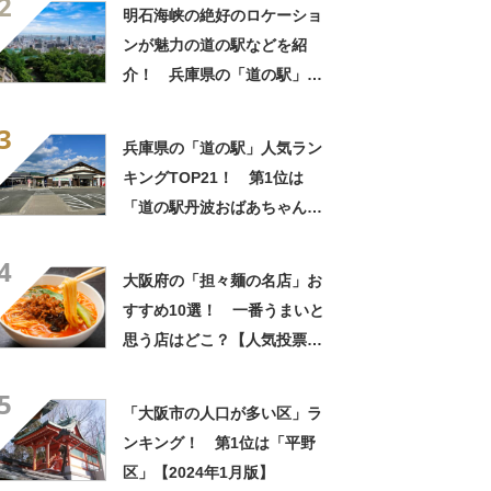
2
明石海峡の絶好のロケーショ
ンが魅力の道の駅などを紹
介！ 兵庫県の「道の駅」お
すすめ10選！
3
兵庫県の「道の駅」人気ラン
キングTOP21！ 第1位は
「道の駅丹波おばあちゃんの
里（丹波市）」【2026年3月
4
10日時点の投票結果】
大阪府の「担々麺の名店」お
すすめ10選！ 一番うまいと
思う店はどこ？【人気投票実
施中】
5
「大阪市の人口が多い区」ラ
ンキング！ 第1位は「平野
区」【2024年1月版】