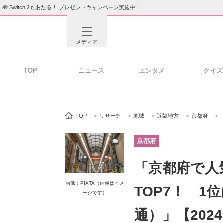
🎁 Switch 2もあたる！ プレゼントキャンペーン実施中！
メディア
TOP
ニュース
エンタメ
クイズ
注目記事を集めた総合ページ
ITの今
TOP
>
リサーチ
>
地域
>
近畿地方
>
京都府
>
ビジネスと働き方のヒント
AI活用
京都府
「京都府で人
ITエンジニア向け専門サイト
企業向けI
画像：PIXTA（画像はイメ
TOP7！ 
ージです）
通）」【202