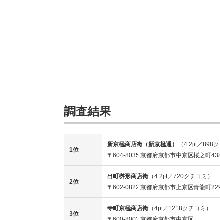
調査結果
新京極商店街（新京極通）
（4.2pt／89
1位
〒604-8035 京都府京都市中京区桜之町438
出町桝形商店街
（4.2pt／720クチコミ）
2位
〒602-0822 京都府京都市上京区青龍町22
寺町京極商店街
（4pt／1218クチコミ）
3位
〒600-8003 京都府京都市中京区