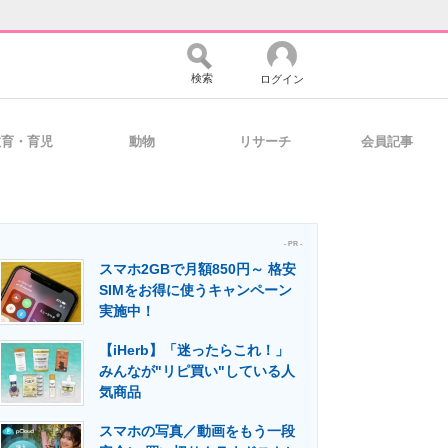
検索
ログイン
教育・育児
動物
リサーチ
会員記事
バイスの未来
好きが集まる 比べて選べる
- PR -
スマホ2GBで月額850円～ 格安
コミュニティ
マーケ×ITの今がよく分かる
SIMをお得に使うキャンペーン
実施中！
【iHerb】「迷ったらこれ！」
・活用を支援
みんなが"リピ買い"している人
気商品
スマホの写真／動画をもう一段