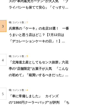
ズの“車内遮光カーテン”が大人気 「プ
ライバシーも保てて安心」「ぐっすり眠
れました」（2/2） | ライフ ねとらぼリ
サーチ：2ページ目
コメント数：
7
3
兵庫県の「ケーキ」の名店10選！ 一番
うまいと思う店はどこ？【7月12日は
「デコレーションケーキの日」！】
（2/4） | 兵庫県 ねとらぼリサーチ：2ペ
ージ目
コメント数：
5
4
「北海道土産としてもセンス抜群」六花
亭の“店舗限定”お菓子が人気 「こんな
の初めて」「箱買いするべきだった」
（1/2） | 北海道 ねとらぼリサーチ
コメント数：
4
5
「車に常備しました」 カインズ
の“1980円クーラーバッグ”が評判 「ち