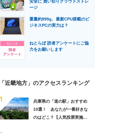
安全に 買い切りクラウドストレ
門メディア
建設×テクノロジーの最前線
ージ
重量約999g、最新CPU搭載のビ
ジネスPCの実力は？
ねとらぼ 読者アンケートにご協
力をお願いします
「近畿地方」のアクセスランキング
1
兵庫県の「道の駅」おすすめ
10選！ あなたが一番好きな
のはどこ？【人気投票実施
中】