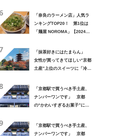
6
「奈良のラーメン店」人気ラ
ンキングTOP20！ 第1位は
「麺屋 NOROMA」【2024年
3月7日時点の評価／ラーメン
7
データベース】
「抹茶好きにはたまらん」
女性が買ってきてほしい“京都
土産”上位のスイーツに「冷え
ててもやわらかもちもち」
8
「濃厚だけど苦すぎない」の
「京都駅で買うべき手土産、
声
ナンバーワンです」 京都
の“かわいすぎるお菓子”に反
響 「一目惚れです」「変な
9
声出た」「まとめ買いする」
「京都駅で買うべき手土産、
ナンバーワンです」 京都