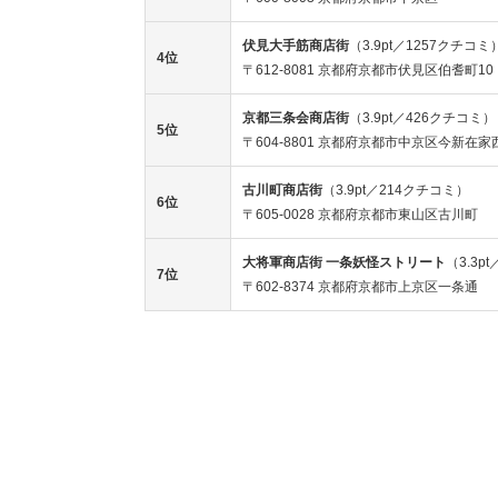
伏見大手筋商店街
（3.9pt／1257クチコミ
4位
〒612-8081 京都府京都市伏見区伯耆町10
京都三条会商店街
（3.9pt／426クチコミ）
5位
〒604-8801 京都府京都市中京区今新在家西
古川町商店街
（3.9pt／214クチコミ）
6位
〒605-0028 京都府京都市東山区古川町
大将軍商店街 一条妖怪ストリート
（3.3p
7位
〒602-8374 京都府京都市上京区一条通