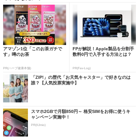
アマゾン1位「このお茶ガチで
FPが解説！Apple製品を分割手
す」噂のお茶
数料0円で入手する方法とは？
PR(ハーブ健康本舗)
PR(Fav-Log)
「ZIP!」の歴代「お天気キャスター」で好きなのは
誰？【人気投票実施中】
スマホ2GBで月額850円～ 格安SIMをお得に使うキ
ャンペーン実施中！
PR(IIJmio)