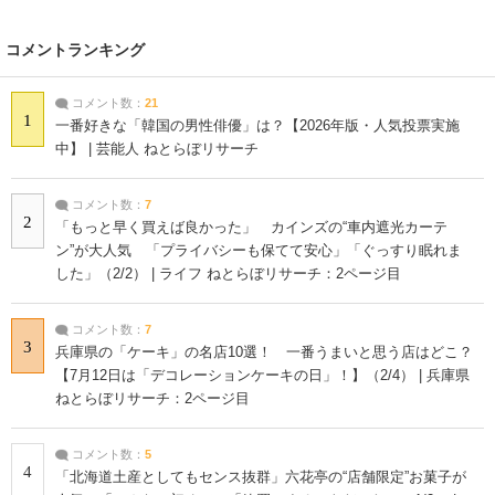
コメントランキング
コメント数：
21
1
一番好きな「韓国の男性俳優」は？【2026年版・人気投票実施
中】 | 芸能人 ねとらぼリサーチ
コメント数：
7
2
「もっと早く買えば良かった」 カインズの“車内遮光カーテ
ン”が大人気 「プライバシーも保てて安心」「ぐっすり眠れま
した」（2/2） | ライフ ねとらぼリサーチ：2ページ目
コメント数：
7
3
兵庫県の「ケーキ」の名店10選！ 一番うまいと思う店はどこ？
【7月12日は「デコレーションケーキの日」！】（2/4） | 兵庫県
ねとらぼリサーチ：2ページ目
コメント数：
5
4
「北海道土産としてもセンス抜群」六花亭の“店舗限定”お菓子が