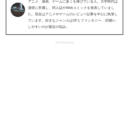
アニメ、漫画、ゲームに多くを捧げている人。大学時代は
企業向けIT製品の総合サイト
漫研に所属し、同人誌やWebコミックを発表していまし
た。現在はアニメやゲームのレビュー記事を中心に執筆し
IT製品の技術・比較・事例
ています。好きなジャンルはSFとファンタジー、3D酔い
しやすいのが最近の悩み。
製造業のIT導入・活用を支援
advertisement
モノづくり技術者専門サイト
エレクトロニクス専門サイト
電子設計の基本と応用
エネルギーの専門メディア
建設×テクノロジーの最前線
ちょっと気になるネットの話題