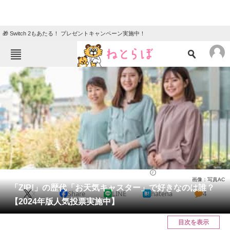
🎁 Switch 2もあたる！ プレゼントキャンペーン実施中！
ねとらぼメニュー
TOP
ニュース
エンタメ
クイズ
グルメ
地域
住まい
教育・育児
動物
リサーチ
アナウンサー
2024/06/29 07:10（公開）
画像：写真AC
会員記事
「ZIP!」の歴代「お天気キャスター」で好きなのは誰？
X
Share
LINE
hatena
4
【2024年版人気投票実施中】
メディア
目次を表示
注目記事を集めた総合ページ