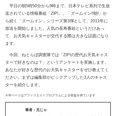
平日の朝5時50分から9時まで、日本テレビ系列で生放
ITの今と未来を見通す
送されている情報番組「ZIP!」。「ズームイン!!朝!」か
ら続く「ズームイン」シリーズ第3弾として、2011年に
スマホと通信の最新トレンド
放送を開始しました。人気の長寿番組というだけあっ
進化するPCとデバイスの未来
て、お天気キャスターが交代する際は大きな話題になり
ます。
好きが集まる 比べて選べる
今回、ねとらぼ調査隊では「ZIP!の歴代お天気キャス
ビジネスと働き方のヒント
ターで好きなのは？」というアンケートを実施します。
AI活用のいまが分かる
あなたが好きな歴代のお天気キャスターをぜひ教えてく
ださい。まずは編集部がピックアップした3人のキャス
企業ITのトレンドを詳説
ターを紹介します。
経営リーダーのコミュニティ
※本ページはアフィリエイトプログラムによる収益を得ています
マーケ×ITの今がよく分かる
筆者：兄じゃ
ITエンジニア向け専門サイト