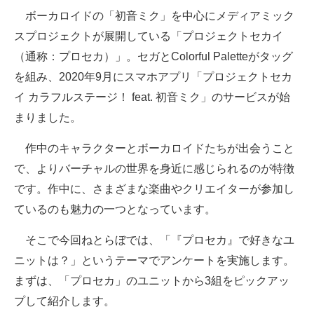
ボーカロイドの「初音ミク」を中心にメディアミック
ITの今と未来を見通す
スプロジェクトが展開している「プロジェクトセカイ
（通称：プロセカ）」。セガとColorful Paletteがタッグ
スマホと通信の最新トレンド
を組み、2020年9月にスマホアプリ「プロジェクトセカ
進化するPCとデバイスの未来
イ カラフルステージ！ feat. 初音ミク」のサービスが始
まりました。
好きが集まる 比べて選べる
作中のキャラクターとボーカロイドたちが出会うこと
ビジネスと働き方のヒント
で、よりバーチャルの世界を身近に感じられるのが特徴
AI活用のいまが分かる
です。作中に、さまざまな楽曲やクリエイターが参加し
ているのも魅力の一つとなっています。
企業ITのトレンドを詳説
そこで今回ねとらぼでは、「『プロセカ』で好きなユ
経営リーダーのコミュニティ
ニットは？」というテーマでアンケートを実施します。
マーケ×ITの今がよく分かる
まずは、「プロセカ」のユニットから3組をピックアッ
プして紹介します。
ITエンジニア向け専門サイト