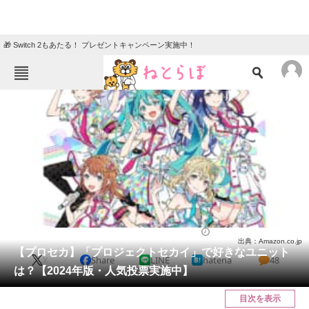
🎁 Switch 2もあたる！ プレゼントキャンペーン実施中！
ねとらぼメニュー
TOP
ニュース
エンタメ
クイズ
グルメ
地域
住まい
教育・育児
動物
リサーチ
ゲーム
2024/06/29 18:10（公開）
出典：Amazon.co.jp
会員記事
【プロセカ】「プロジェクトセカイ」で好きなユニット
X
Share
LINE
hatena
48
は？【2024年版・人気投票実施中】
メディア
目次を表示
注目記事を集めた総合ページ