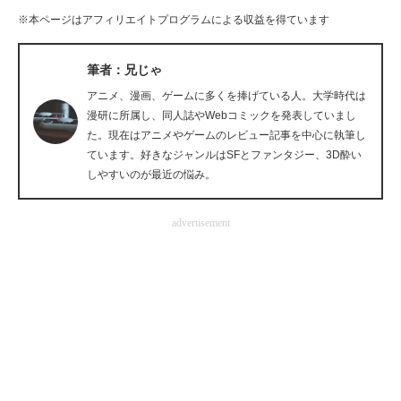
※本ページはアフィリエイトプログラムによる収益を得ています
企業向けIT製品の総合サイト
IT製品の技術・比較・事例
筆者：兄じゃ
アニメ、漫画、ゲームに多くを捧げている人。大学時代は
製造業のIT導入・活用を支援
漫研に所属し、同人誌やWebコミックを発表していまし
た。現在はアニメやゲームのレビュー記事を中心に執筆し
モノづくり技術者専門サイト
ています。好きなジャンルはSFとファンタジー、3D酔い
しやすいのが最近の悩み。
エレクトロニクス専門サイト
電子設計の基本と応用
advertisement
エネルギーの専門メディア
建設×テクノロジーの最前線
ちょっと気になるネットの話題