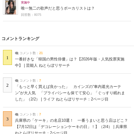
実施中
唯一無二の歌声だと思うボーカリストは？
回答数：8075
コメントランキング
コメント数：
21
1
一番好きな「韓国の男性俳優」は？【2026年版・人気投票実施
中】 | 芸能人 ねとらぼリサーチ
コメント数：
7
2
「もっと早く買えば良かった」 カインズの“車内遮光カーテ
ン”が大人気 「プライバシーも保てて安心」「ぐっすり眠れま
した」（2/2） | ライフ ねとらぼリサーチ：2ページ目
コメント数：
7
3
兵庫県の「ケーキ」の名店10選！ 一番うまいと思う店はどこ？
【7月12日は「デコレーションケーキの日」！】（2/4） | 兵庫県
ねとらぼリサーチ：2ページ目