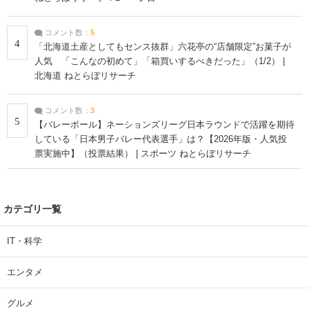
コメント数：
5
4
「北海道土産としてもセンス抜群」六花亭の“店舗限定”お菓子が
人気 「こんなの初めて」「箱買いするべきだった」（1/2） |
北海道 ねとらぼリサーチ
コメント数：
3
5
【バレーボール】ネーションズリーグ日本ラウンドで活躍を期待
している「日本男子バレー代表選手」は？【2026年版・人気投
票実施中】（投票結果） | スポーツ ねとらぼリサーチ
カテゴリ一覧
IT・科学
エンタメ
グルメ