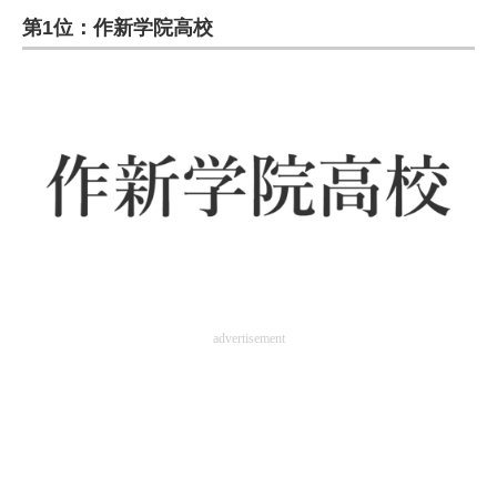
第1位：作新学院高校
ITの今と未来を見通す
スマホと通信の最新トレンド
進化するPCとデバイスの未来
好きが集まる 比べて選べる
ビジネスと働き方のヒント
AI活用のいまが分かる
企業ITのトレンドを詳説
advertisement
経営リーダーのコミュニティ
マーケ×ITの今がよく分かる
ITエンジニア向け専門サイト