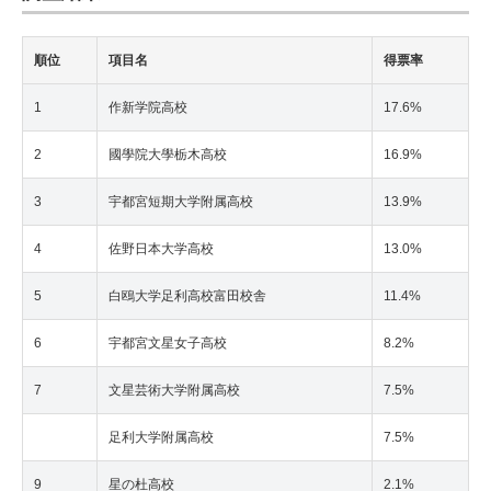
順位
項目名
得票率
1
作新学院高校
17.6%
2
國學院大學栃木高校
16.9%
3
宇都宮短期大学附属高校
13.9%
4
佐野日本大学高校
13.0%
5
白鴎大学足利高校富田校舎
11.4%
6
宇都宮文星女子高校
8.2%
7
文星芸術大学附属高校
7.5%
足利大学附属高校
7.5%
9
星の杜高校
2.1%