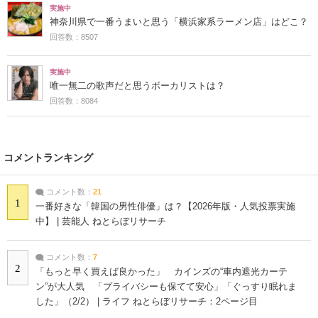
実施中
神奈川県で一番うまいと思う「横浜家系ラーメン店」はどこ？
回答数：8507
実施中
唯一無二の歌声だと思うボーカリストは？
回答数：8084
コメントランキング
コメント数：
21
1
一番好きな「韓国の男性俳優」は？【2026年版・人気投票実施
中】 | 芸能人 ねとらぼリサーチ
コメント数：
7
2
「もっと早く買えば良かった」 カインズの“車内遮光カーテ
ン”が大人気 「プライバシーも保てて安心」「ぐっすり眠れま
した」（2/2） | ライフ ねとらぼリサーチ：2ページ目