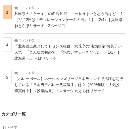
コメント数：
7
3
兵庫県の「ケーキ」の名店10選！ 一番うまいと思う店はどこ？
【7月12日は「デコレーションケーキの日」！】（2/4） | 兵庫県
ねとらぼリサーチ：2ページ目
コメント数：
5
4
「北海道土産としてもセンス抜群」六花亭の“店舗限定”お菓子が
人気 「こんなの初めて」「箱買いするべきだった」（1/2） |
北海道 ねとらぼリサーチ
コメント数：
3
5
【バレーボール】ネーションズリーグ日本ラウンドで活躍を期待
している「日本男子バレー代表選手」は？【2026年版・人気投
票実施中】（投票結果） | スポーツ ねとらぼリサーチ
カテゴリ一覧
IT・科学