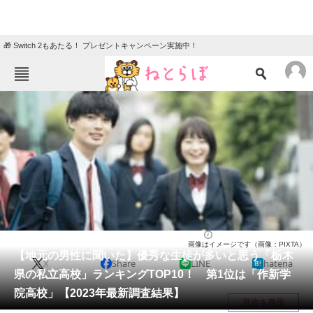
🎁 Switch 2もあたる！ プレゼントキャンペーン実施中！
ねとらぼメニュー
TOP
ニュース
エンタメ
クイズ
グルメ
地域
住まい
教育・育児
動物
リサーチ
高校
2024/07/02 20:25（公開）
画像はイメージです（画像：PIXTA）
会員記事
【地元の男性に聞いた】優秀な生徒が多いと思う「栃木
X
Share
LINE
hatena
県の私立高校」ランキングTOP10！ 第1位は「作新学
メディア
院高校」【2023年最新調査結果】
目次を表示
注目記事を集めた総合ページ