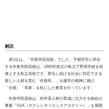
企業向けIT製品の総合サイト
IT製品の技術・比較・事例
製造業のIT導入・活用を支援
モノづくり技術者専門サイト
解説
エレクトロニクス専門サイト
電子設計の基本と応用
第1位は、「作新学院高校」でした。宇都宮市に所在
する作新学院高校は、1885年創立の私立下野英学校を前
エネルギーの専門メディア
身とする私立高校です。変化し続ける社会に対応できる
建設×テクノロジーの最前線
新しい人材を育む「作新民。」を建学の精神に掲げ、
「伝統」「革新」を柱にした教育を行っています。
ちょっと気になるネットの話題
作新学院高校は、科学系人材の育成に注力する独自の
事業「SSA（サクシンサイエンスアカデミー）」を展開