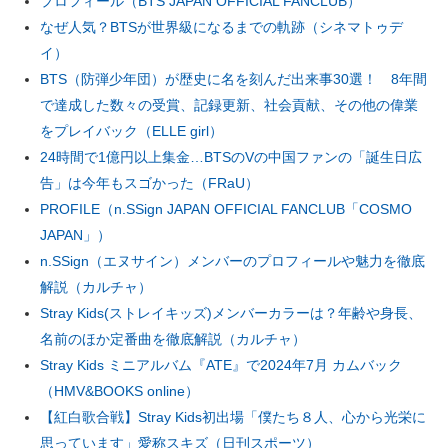
プロフィール（BTS JAPAN OFFICIAL FANCLUB）
なぜ人気？BTSが世界級になるまでの軌跡（シネマトゥデ
イ）
BTS（防弾少年団）が歴史に名を刻んだ出来事30選！ 8年間
で達成した数々の受賞、記録更新、社会貢献、その他の偉業
をプレイバック（ELLE girl）
24時間で1億円以上集金…BTSのVの中国ファンの「誕生日広
告」は今年もスゴかった（FRaU）
PROFILE（n.SSign JAPAN OFFICIAL FANCLUB「COSMO
JAPAN」）
n.SSign（エヌサイン）メンバーのプロフィールや魅力を徹底
解説（カルチャ）
Stray Kids(ストレイキッズ)メンバーカラーは？年齢や身長、
名前のほか定番曲を徹底解説（カルチャ）
Stray Kids ミニアルバム『ATE』で2024年7月 カムバック
（HMV&BOOKS online）
【紅白歌合戦】Stray Kids初出場「僕たち８人、心から光栄に
思っています」愛称スキズ（日刊スポーツ）