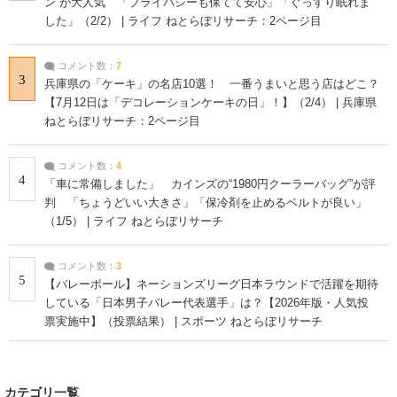
ン”が大人気 「プライバシーも保てて安心」「ぐっすり眠れま
した」（2/2） | ライフ ねとらぼリサーチ：2ページ目
コメント数：
7
3
兵庫県の「ケーキ」の名店10選！ 一番うまいと思う店はどこ？
【7月12日は「デコレーションケーキの日」！】（2/4） | 兵庫県
ねとらぼリサーチ：2ページ目
コメント数：
4
4
「車に常備しました」 カインズの“1980円クーラーバッグ”が評
判 「ちょうどいい大きさ」「保冷剤を止めるベルトが良い」
（1/5） | ライフ ねとらぼリサーチ
コメント数：
3
5
【バレーボール】ネーションズリーグ日本ラウンドで活躍を期待
している「日本男子バレー代表選手」は？【2026年版・人気投
票実施中】（投票結果） | スポーツ ねとらぼリサーチ
カテゴリ一覧