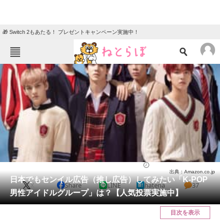
🎁 Switch 2もあたる！ プレゼントキャンペーン実施中！
ねとらぼメニュー
TOP
ニュース
エンタメ
クイズ
グルメ
地域
住まい
教育・育児
動物
リサーチ
芸能人
2024/07/05 22:30（公開）
出典：Amazon.co.jp
会員記事
日本でもセンイル広告（推し広告）してみたい「K-POP
X
Share
LINE
hatena
37
男性アイドルグループ」は？【人気投票実施中】
メディア
目次を表示
注目記事を集めた総合ページ