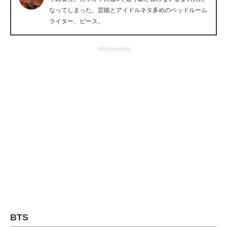
なってしまった。芸能とアイドルネタ多めのベッドルーム
企業向けIT製品の総合サイト
ライター、ピース。
IT製品の技術・比較・事例
advertisement
製造業のIT導入・活用を支援
モノづくり技術者専門サイト
エレクトロニクス専門サイト
電子設計の基本と応用
エネルギーの専門メディア
建設×テクノロジーの最前線
ちょっと気になるネットの話題
BTS