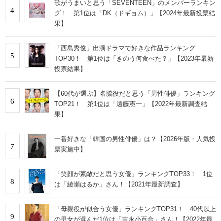
歌がうまいと思う「SEVENTEEN」のメンバーランキン
4
グ！ 第1位は「DK（ドギョム）」【2024年最新投票結
果】
「西島秀俊」出演ドラマで好きな作品ランキング
5
TOP30！ 第1位は「きのう何食べた？」【2023年最新
投票結果】
【60代が選ぶ】名脇役だと思う「男性俳優」ランキング
6
TOP21！ 第1位は「遠藤憲一」【2022年最新調査結
果】
一番好きな「韓国の男性俳優」は？【2026年版・人気投
7
票実施中】
「笑顔が素敵だと思う女優」ランキングTOP33！ 1位
8
は「綾瀬はるか」さん！【2021年最新調査】
「母親役が似合う女優」ランキングTOP31！ 40代以上
9
の男女が選んだ1位は「吉永小百合」さん！【2022年最