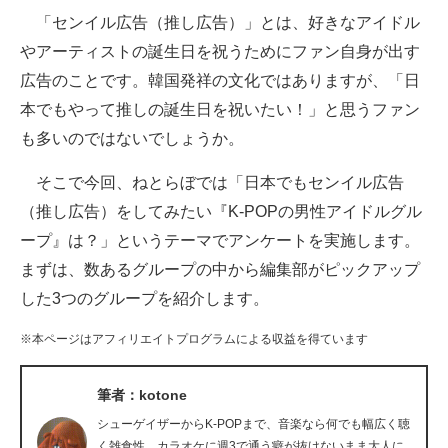
「センイル広告（推し広告）」とは、好きなアイドル
ITの今と未来を見通す
やアーティストの誕生日を祝うためにファン自身が出す
広告のことです。韓国発祥の文化ではありますが、「日
スマホと通信の最新トレンド
本でもやって推しの誕生日を祝いたい！」と思うファン
進化するPCとデバイスの未来
も多いのではないでしょうか。
好きが集まる 比べて選べる
そこで今回、ねとらぼでは「日本でもセンイル広告
（推し広告）をしてみたい『K-POPの男性アイドルグル
ビジネスと働き方のヒント
ープ』は？」というテーマでアンケートを実施します。
AI活用のいまが分かる
まずは、数あるグループの中から編集部がピックアップ
した3つのグループを紹介します。
企業ITのトレンドを詳説
※本ページはアフィリエイトプログラムによる収益を得ています
経営リーダーのコミュニティ
マーケ×ITの今がよく分かる
筆者：kotone
シューゲイザーからK-POPまで、音楽なら何でも幅広く聴
ITエンジニア向け専門サイト
く雑食性。カラオケに週3で通う癖が抜けないまま大人に