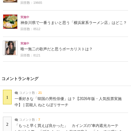
回答数：19665
実施中
神奈川県で一番うまいと思う「横浜家系ラーメン店」はどこ？
回答数：8512
実施中
唯一無二の歌声だと思うボーカリストは？
回答数：8121
コメントランキング
コメント数：
21
1
一番好きな「韓国の男性俳優」は？【2026年版・人気投票実施
中】 | 芸能人 ねとらぼリサーチ
コメント数：
7
2
「もっと早く買えば良かった」 カインズの“車内遮光カーテ