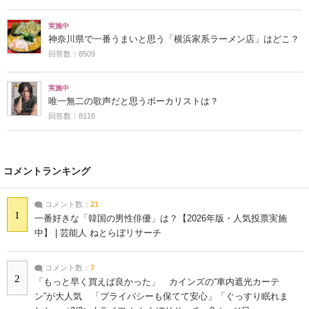
実施中
神奈川県で一番うまいと思う「横浜家系ラーメン店」はどこ？
回答数：8509
実施中
唯一無二の歌声だと思うボーカリストは？
回答数：8116
コメントランキング
コメント数：
21
1
一番好きな「韓国の男性俳優」は？【2026年版・人気投票実施
中】 | 芸能人 ねとらぼリサーチ
コメント数：
7
2
「もっと早く買えば良かった」 カインズの“車内遮光カーテ
ン”が大人気 「プライバシーも保てて安心」「ぐっすり眠れま