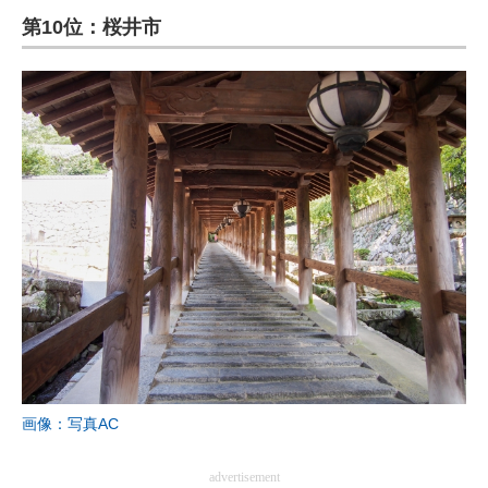
第10位：桜井市
ITの今と未来を見通す
スマホと通信の最新トレンド
進化するPCとデバイスの未来
好きが集まる 比べて選べる
ビジネスと働き方のヒント
AI活用のいまが分かる
企業ITのトレンドを詳説
経営リーダーのコミュニティ
マーケ×ITの今がよく分かる
画像：写真AC
ITエンジニア向け専門サイト
advertisement