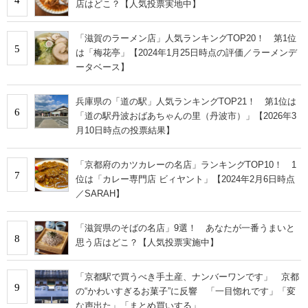
店はどこ？【人気投票実地中】
「滋賀のラーメン店」人気ランキングTOP20！ 第1位
5
は「梅花亭」【2024年1月25日時点の評価／ラーメンデ
ータベース】
兵庫県の「道の駅」人気ランキングTOP21！ 第1位は
6
「道の駅丹波おばあちゃんの里（丹波市）」【2026年3
月10日時点の投票結果】
「京都府のカツカレーの名店」ランキングTOP10！ 1
7
位は「カレー専門店 ビィヤント」【2024年2月6日時点
／SARAH】
「滋賀県のそばの名店」9選！ あなたが一番うまいと
8
思う店はどこ？【人気投票実施中】
「京都駅で買うべき手土産、ナンバーワンです」 京都
9
の“かわいすぎるお菓子”に反響 「一目惚れです」「変
な声出た」「まとめ買いする」