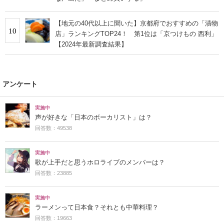
【地元の40代以上に聞いた】京都府でおすすめの「漬物
10
店」ランキングTOP24！ 第1位は「京つけもの 西利」
【2024年最新調査結果】
アンケート
実施中
声が好きな「日本のボーカリスト」は？
回答数：49538
実施中
歌が上手だと思うホロライブのメンバーは？
回答数：23885
実施中
ラーメンって日本食？それとも中華料理？
回答数：19663