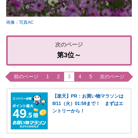
画像：写真AC
第3位～
前のページ
1
2
3
4
5
次のページ
【楽天】PR：お買い物マラソンは
8/11（火）01:59まで！ まずはエ
ントリーから！