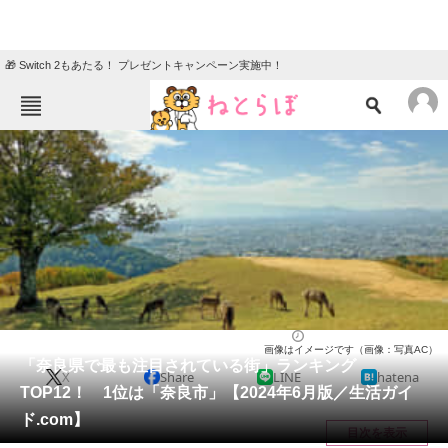
🎁 Switch 2もあたる！ プレゼントキャンペーン実施中！
ねとらぼメニュー
TOP
ニュース
エンタメ
クイズ
グルメ
地域
住まい
教育・育児
動物
リサーチ
奈良県
2024/07/10 16:20（公開）
画像はイメージです（画像：写真AC）
会員記事
「奈良県で最も注目されている街」ランキング
X
Share
LINE
hatena
TOP12！ 1位は「奈良市」【2024年6月版／生活ガイ
メディア
ド.com】
目次を表示
注目記事を集めた総合ページ