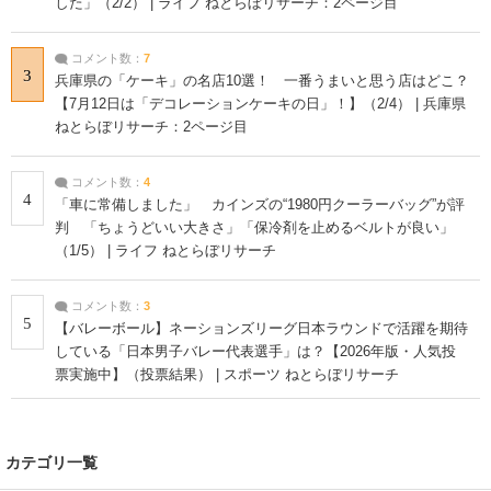
した」（2/2） | ライフ ねとらぼリサーチ：2ページ目
コメント数：
7
3
兵庫県の「ケーキ」の名店10選！ 一番うまいと思う店はどこ？
【7月12日は「デコレーションケーキの日」！】（2/4） | 兵庫県
ねとらぼリサーチ：2ページ目
コメント数：
4
4
「車に常備しました」 カインズの“1980円クーラーバッグ”が評
判 「ちょうどいい大きさ」「保冷剤を止めるベルトが良い」
（1/5） | ライフ ねとらぼリサーチ
コメント数：
3
5
【バレーボール】ネーションズリーグ日本ラウンドで活躍を期待
している「日本男子バレー代表選手」は？【2026年版・人気投
票実施中】（投票結果） | スポーツ ねとらぼリサーチ
カテゴリ一覧