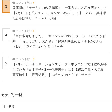
コメント数：
7
3
兵庫県の「ケーキ」の名店10選！ 一番うまいと思う店はどこ？
【7月12日は「デコレーションケーキの日」！】（2/4） | 兵庫県
ねとらぼリサーチ：2ページ目
コメント数：
4
4
「車に常備しました」 カインズの“1980円クーラーバッグ”が評
判 「ちょうどいい大きさ」「保冷剤を止めるベルトが良い」
（1/5） | ライフ ねとらぼリサーチ
コメント数：
3
5
【バレーボール】ネーションズリーグ日本ラウンドで活躍を期待
している「日本男子バレー代表選手」は？【2026年版・人気投
票実施中】（投票結果） | スポーツ ねとらぼリサーチ
カテゴリ一覧
IT・科学