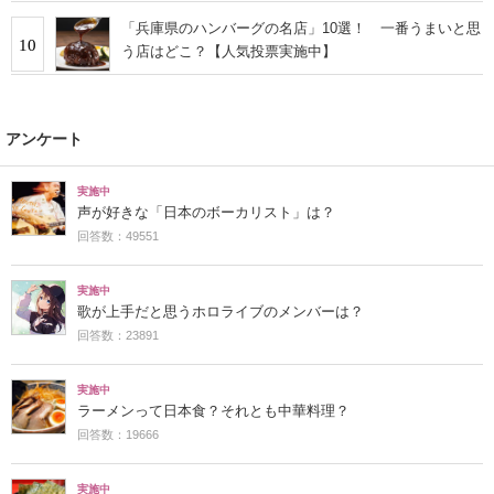
「兵庫県のハンバーグの名店」10選！ 一番うまいと思
10
う店はどこ？【人気投票実施中】
アンケート
実施中
声が好きな「日本のボーカリスト」は？
回答数：49551
実施中
歌が上手だと思うホロライブのメンバーは？
回答数：23891
実施中
ラーメンって日本食？それとも中華料理？
回答数：19666
実施中