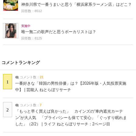
神奈川県で一番うまいと思う「横浜家系ラーメン店」はどこ？
回答数：8512
実施中
唯一無二の歌声だと思うボーカリストは？
回答数：8125
コメントランキング
コメント数：
21
1
一番好きな「韓国の男性俳優」は？【2026年版・人気投票実施
中】 | 芸能人 ねとらぼリサーチ
コメント数：
7
2
「もっと早く買えば良かった」 カインズの“車内遮光カーテ
ン”が大人気 「プライバシーも保てて安心」「ぐっすり眠れま
した」（2/2） | ライフ ねとらぼリサーチ：2ページ目