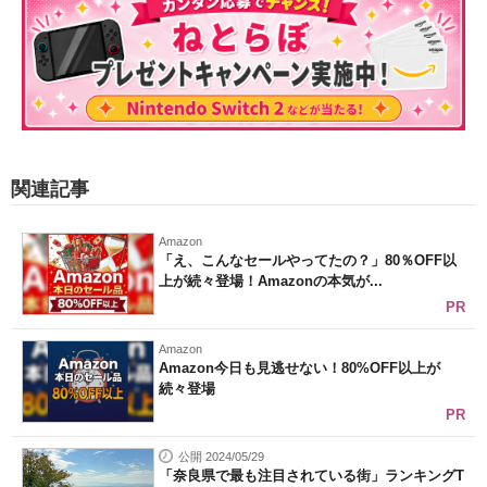
関連記事
Amazon
「え、こんなセールやってたの？」80％OFF以
上が続々登場！Amazonの本気が...
PR
Amazon
Amazon今日も見逃せない！80%OFF以上が
続々登場
PR
公開 2024/05/29
「奈良県で最も注目されている街」ランキングT