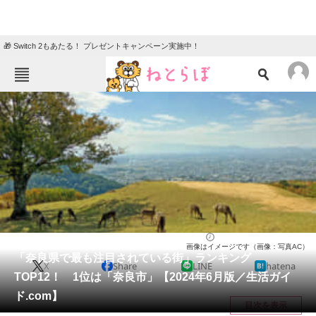
🎁 Switch 2もあたる！ プレゼントキャンペーン実施中！
ねとらぼメニュー
TOP
ニュース
エンタメ
クイズ
グルメ
地域
住まい
教育・育児
動物
リサーチ
奈良県
2024/07/10 16:20（公開）
画像はイメージです（画像：写真AC）
会員記事
「奈良県で最も注目されている街」ランキング
X
Share
LINE
hatena
TOP12！ 1位は「奈良市」【2024年6月版／生活ガイ
メディア
ド.com】
目次を表示
注目記事を集めた総合ページ