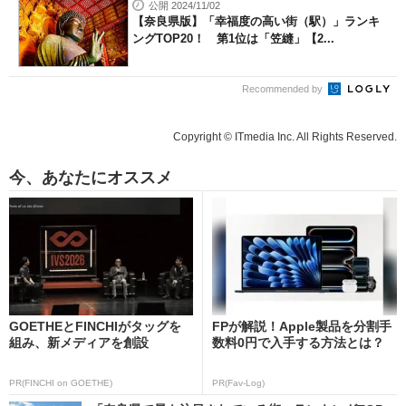
公開 2024/11/02
【奈良県版】「幸福度の高い街（駅）」ランキ
ングTOP20！ 第1位は「笠縫」【2...
Recommended by
Copyright © ITmedia Inc. All Rights Reserved.
今、あなたにオススメ
GOETHEとFINCHIがタッグを
FPが解説！Apple製品を分割手
組み、新メディアを創設
数料0円で入手する方法とは？
PR(FINCHI on GOETHE)
PR(Fav-Log)