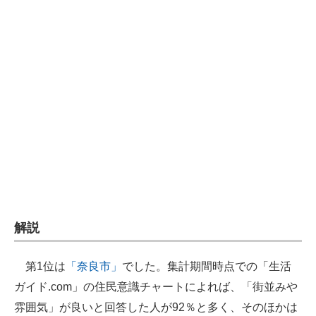
企業向けIT製品の総合サイト
IT製品の技術・比較・事例
製造業のIT導入・活用を支援
モノづくり技術者専門サイト
エレクトロニクス専門サイト
電子設計の基本と応用
エネルギーの専門メディア
解説
建設×テクノロジーの最前線
ちょっと気になるネットの話題
第1位は
「奈良市」
でした。集計期間時点での「生活
ガイド.com」の住民意識チャートによれば、「街並みや
雰囲気」が良いと回答した人が92％と多く、そのほかは