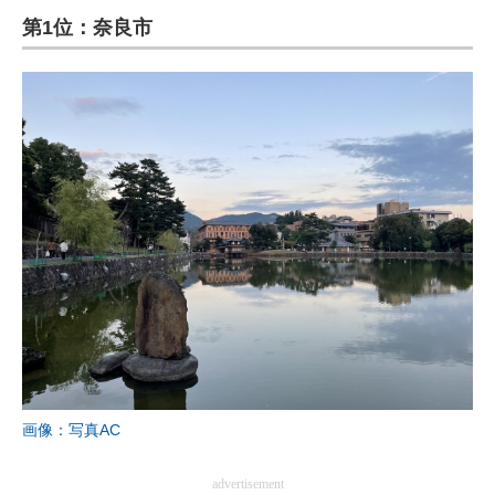
第1位：奈良市
ITの今と未来を見通す
スマホと通信の最新トレンド
進化するPCとデバイスの未来
好きが集まる 比べて選べる
ビジネスと働き方のヒント
AI活用のいまが分かる
企業ITのトレンドを詳説
経営リーダーのコミュニティ
マーケ×ITの今がよく分かる
画像：写真AC
ITエンジニア向け専門サイト
advertisement