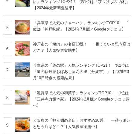
店」ランキングTOP24！ 第1位は「京つけもの 西利」
【2024年最新調査結果】
「兵庫県で人気のチャーハン」ランキングTOP10！ 1
5
位は「神戸味縁」【2024年7月版／Googleクチコミ】
神戸市の「焼肉」の名店10選！ 一番うまいと思う店は
6
どこ？【人気投票実施中】
兵庫県の「道の駅」人気ランキングTOP21！ 第1位は
7
「道の駅丹波おばあちゃんの里（丹波市）」【2026年3
月10日時点の投票結果】
「滋賀県で人気の和菓子」ランキングTOP10！ 1位は
8
「三井寺力餅本家」【2024年2月版／Googleクチコミ調
べ】
大阪府の「担々麺の名店」おすすめ10選！ 一番うまい
9
と思う店はどこ？【人気投票実施中】