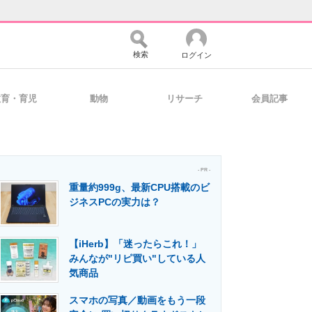
検索
ログイン
教育・育児
動物
リサーチ
会員記事
バイスの未来
好きが集まる 比べて選べる
- PR -
重量約999g、最新CPU搭載のビ
コミュニティ
マーケ×ITの今がよく分かる
ジネスPCの実力は？
【iHerb】「迷ったらこれ！」
・活用を支援
みんなが"リピ買い"している人
気商品
スマホの写真／動画をもう一段