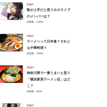
実施中
歌が上手だと思うホロライブ
のメンバーは？
回答数：23884
実施中
ラーメンって日本食？それと
も中華料理？
回答数：19660
実施中
神奈川県で一番うまいと思う
「横浜家系ラーメン店」はど
こ？
回答数：8509
実施中