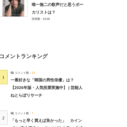
唯一無二の歌声だと思うボー
カリストは？
回答数：8108
コメントランキング
コメント数：
21
1
一番好きな「韓国の男性俳優」は？
【2026年版・人気投票実施中】 | 芸能人
ねとらぼリサーチ
コメント数：
7
2
「もっと早く買えば良かった」 カイン