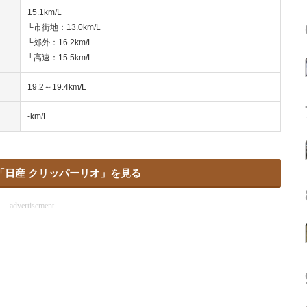
15.1km/L
└市街地：13.0km/L
└郊外：16.2km/L
└高速：15.5km/L
19.2～19.4km/L
-km/L
「日産 クリッパーリオ」を見る
advertisement