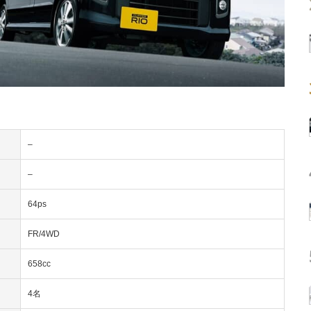
–
–
64ps
FR/4WD
658cc
4名