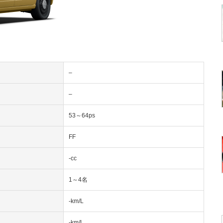
–
–
53～64ps
FF
-cc
1～4名
-km/L
-km/L