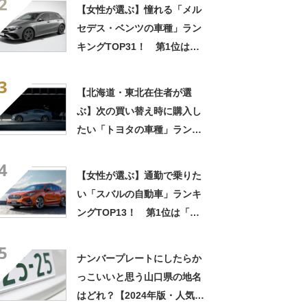
2
デス・ベンツ」【2023年最新
【女性が選ぶ】憧れる「メル
調査結果】
セデス・ベンツの車種」ラン
キングTOP31！ 第1位は
「A-Class」【2023年最新調
3
査結果】
【北海道・東北在住者が選
ぶ】次の買い替え時に購入し
たい「トヨタの車種」ランキ
ングTOP37！ 第1位は「プ
4
リウス」【2023年最新調査結
【女性が選ぶ】通勤で乗りた
果】
い「スバルの自動車」ランキ
ングTOP13！ 第1位は「イ
ンプレッサ」【2024年最新投
5
票結果】
ナンバープレートにしたらか
っこいいと思う山口県の地名
はどれ？【2024年版・人気投