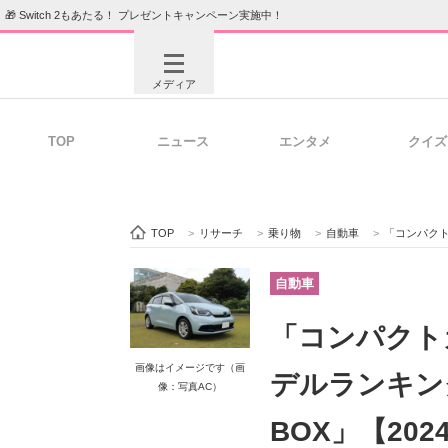
🎁 Switch 2もあたる！ プレゼントキャンペーン実施中！
メディア
TOP
ニュース
エンタメ
クイズ
注目記事を集めた総合ページ
ITの今
TOP
>
リサーチ
>
乗り物
>
自動車
>
「コンパクトカー」
ビジネスと働き方のヒント
AI活用
自動車
「コンパクト
ITエンジニア向け専門サイト
企業向けI
画像はイメージです（画
デルランキング
像：写真AC）
BOX」【20