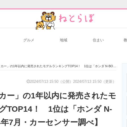
グルメ
地域
住まい
と未来を見通す
スマホと通信の最新トレンド
進化するPCとデ
の1年以内に発売されたモデルランキングTOP14！ 1位は「ホンダ N-BOX」【2024年7月・カーセンサー調べ】
のいまが分かる
企業ITのトレンドを詳説
経営リーダーの
2024/07/13 15:50（公開）
2024/07/13 15:50（更新）
カー」の1年以内に発売されたモ
T製品の総合サイト
IT製品の技術・比較・事例
製造業のIT導入
TOP14！ 1位は「ホンダ N-
24年7月・カーセンサー調べ】