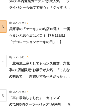
ズの“車内遮光カーテン”が大人気 「プ
ライバシーも保てて安心」「ぐっすり眠
れました」（2/2） | ライフ ねとらぼリ
サーチ：2ページ目
コメント数：
7
3
兵庫県の「ケーキ」の名店10選！ 一番
うまいと思う店はどこ？【7月12日は
「デコレーションケーキの日」！】
（2/4） | 兵庫県 ねとらぼリサーチ：2ペ
ージ目
コメント数：
5
4
「北海道土産としてもセンス抜群」六花
亭の“店舗限定”お菓子が人気 「こんな
の初めて」「箱買いするべきだった」
（1/2） | 北海道 ねとらぼリサーチ
コメント数：
4
5
「車に常備しました」 カインズ
の“1980円クーラーバッグ”が評判 「ち