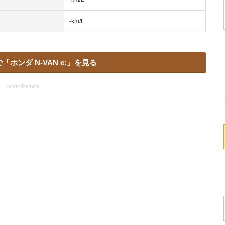
-km/L
ホンダ N-VAN e:」を見る
advertisement