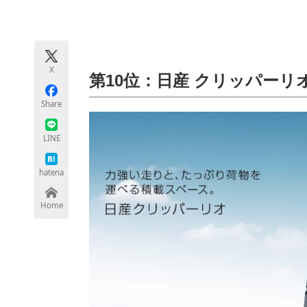
モノづくり技術者専門サイト
エレクトロ
X
ちょっと気になるネットの話題
第10位：日産 クリッパーリ
Share
LINE
hatena
Home