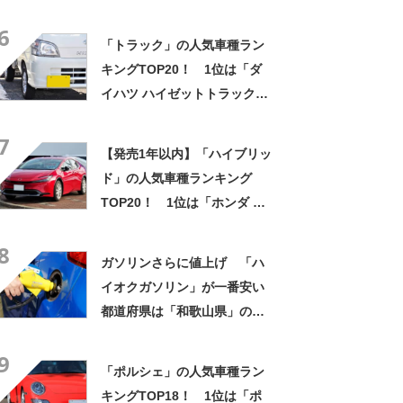
票実施中】
6
「トラック」の人気車種ラン
キングTOP20！ 1位は「ダ
イハツ ハイゼットトラック」
【2024年11月・カーセンサー
7
調べ】
【発売1年以内】「ハイブリッ
ド」の人気車種ランキング
TOP20！ 1位は「ホンダ フ
リード」【2025年1月・カー
8
センサー調べ】
ガソリンさらに値上げ 「ハ
イオクガソリン」が一番安い
都道府県は「和歌山県」の
180円【2025年1月14日時
9
点】
「ポルシェ」の人気車種ラン
キングTOP18！ 1位は「ポ