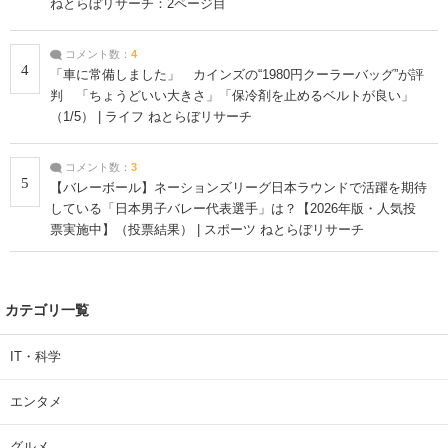
ねとらぼリサーチ：2ページ目
コメント数：
4
4
「車に常備しました」 カインズの“1980円クーラーバッグ”が評
判 「ちょうどいい大きさ」「保冷剤を止めるベルトが良い」
（1/5） | ライフ ねとらぼリサーチ
コメント数：
3
5
【バレーボール】ネーションズリーグ日本ラウンドで活躍を期待
している「日本男子バレー代表選手」は？【2026年版・人気投
票実施中】（投票結果） | スポーツ ねとらぼリサーチ
カテゴリ一覧
IT・科学
エンタメ
グルメ