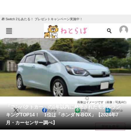
🎁 Switch 2もあたる！ プレゼントキャンペーン実施中！
ねとらぼメニュー
TOP
ニュース
エンタメ
クイズ
グルメ
地域
住まい
教育・育児
動物
リサーチ
自動車
2024/07/13 15:50（公開）
画像はイメージです（画像：写真AC）
会員記事
「コンパクトカー」の1年以内に発売されたモデルラン
X
Share
LINE
hatena
キングTOP14！ 1位は「ホンダ N-BOX」【2024年7
メディア
月・カーセンサー調べ】
目次を表示
注目記事を集めた総合ページ