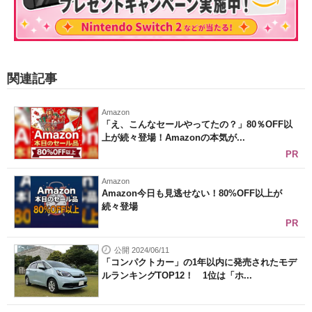
関連記事
Amazon
「え、こんなセールやってたの？」80％OFF以
上が続々登場！Amazonの本気が...
PR
Amazon
Amazon今日も見逃せない！80%OFF以上が
続々登場
PR
公開 2024/06/11
「コンパクトカー」の1年以内に発売されたモデ
ルランキングTOP12！ 1位は「ホ...