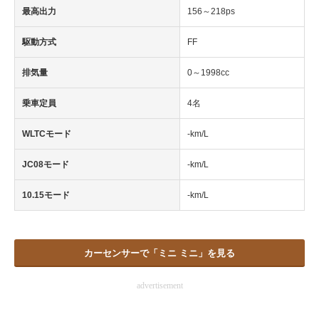
最高出力
156～218ps
企業向けIT製品の総合サイト
駆動方式
FF
IT製品の技術・比較・事例
排気量
0～1998cc
製造業のIT導入・活用を支援
乗車定員
4名
モノづくり技術者専門サイト
WLTCモード
-km/L
エレクトロニクス専門サイト
JC08モード
-km/L
電子設計の基本と応用
10.15モード
-km/L
エネルギーの専門メディア
建設×テクノロジーの最前線
カーセンサーで「ミニ ミニ」を見る
ちょっと気になるネットの話題
advertisement