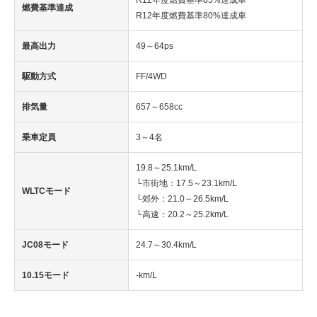
R12年度燃費基準85%達成車
燃費基準達成
R12年度燃費基準80%達成車
最高出力
49～64ps
駆動方式
FF/4WD
排気量
657～658cc
乗車定員
3～4名
19.8～25.1km/L
└市街地：17.5～23.1km/L
WLTCモード
└郊外：21.0～26.5km/L
└高速：20.2～25.2km/L
JC08モード
24.7～30.4km/L
10.15モード
-km/L