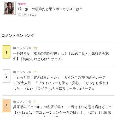
実施中
唯一無二の歌声だと思うボーカリストは？
回答数：8129
コメントランキング
コメント数：
21
1
一番好きな「韓国の男性俳優」は？【2026年版・人気投票実施
中】 | 芸能人 ねとらぼリサーチ
コメント数：
7
2
「もっと早く買えば良かった」 カインズの“車内遮光カーテ
ン”が大人気 「プライバシーも保てて安心」「ぐっすり眠れま
した」（2/2） | ライフ ねとらぼリサーチ：2ページ目
コメント数：
7
3
兵庫県の「ケーキ」の名店10選！ 一番うまいと思う店はどこ？
【7月12日は「デコレーションケーキの日」！】（2/4） | 兵庫県