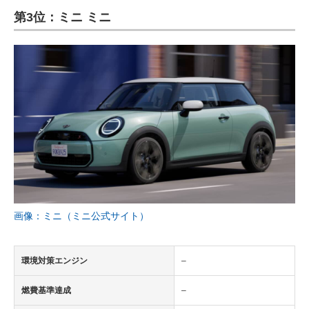
第3位：ミニ ミニ
ITの今と未来を見通す
スマホと通信の最新トレンド
進化するPCとデバイスの未来
好きが集まる 比べて選べる
ビジネスと働き方のヒント
AI活用のいまが分かる
企業ITのトレンドを詳説
画像：ミニ（ミニ公式サイト）
経営リーダーのコミュニティ
環境対策エンジン
–
マーケ×ITの今がよく分かる
燃費基準達成
–
ITエンジニア向け専門サイト