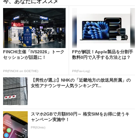
今、あなたにオススメ
FINCHI主催「IVS2026」トーク
FPが解説！Apple製品を分割手
セッションが話題に！
数料0円で入手する方法とは？
PR(FINCHI on GOETHE)
PR(Fav-Log)
【男性が選ぶ】NHKの「近畿地方の放送局所属」の
女性アナウンサー人気ランキングT...
スマホ2GBで月額850円～ 格安SIMをお得に使うキ
ャンペーン実施中！
PR(IIJmio)