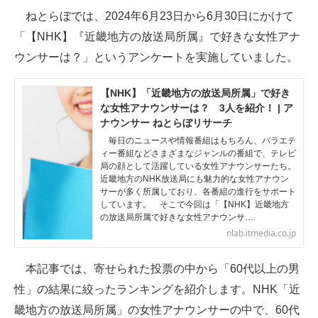
ねとらぼでは、2024年6月23日から6月30日にかけて
ITの今と未来を見通す
「【NHK】『近畿地方の放送局所属』で好きな女性アナ
ウンサーは？」というアンケートを実施していました。
スマホと通信の最新トレンド
進化するPCとデバイスの未来
【NHK】「近畿地方の放送局所属」で好き
な女性アナウンサーは？ 3人を紹介！ | ア
好きが集まる 比べて選べる
ナウンサー ねとらぼリサーチ
毎日のニュースや情報番組はもちろん、バラエテ
ビジネスと働き方のヒント
ィー番組などさまざまなジャンルの番組で、テレビ
局の顔として活躍している女性アナウンサーたち。
近畿地方のNHK放送局にも魅力的な女性アナウン
AI活用のいまが分かる
サーが多く所属しており、各番組の進行をサポート
しています。 そこで今回は「【NHK】近畿地方
企業ITのトレンドを詳説
の放送局所属で好きな女性アナウンサ…
nlab.itmedia.co.jp
経営リーダーのコミュニティ
本記事では、寄せられた投票の中から「60代以上の男
マーケ×ITの今がよく分かる
性」の結果に絞ったランキングを紹介します。NHK「近
ITエンジニア向け専門サイト
畿地方の放送局所属」の女性アナウンサーの中で、60代