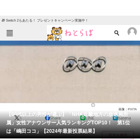
🎁 Switch 2もあたる！ プレゼントキャンペーン実施中！
ねとらぼメニュー
TOP
ニュース
エンタメ
クイズ
グルメ
地域
住まい
教育・育児
動物
リサーチ
アナウンサー
2024/07/09 18:20（公開）
画像：PIXTA
会員記事
【60代以上の男性が選ぶ】「NHK近畿地方の放送局所
X
Share
LINE
hatena
属」女性アナウンサー人気ランキングTOP10！ 第1位
メディア
は「嶋田ココ」【2024年最新投票結果】
目次を表示
注目記事を集めた総合ページ