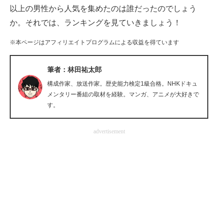
以上の男性から人気を集めたのは誰だったのでしょう
企業向けIT製品の総合サイト
か。それでは、ランキングを見ていきましょう！
IT製品の技術・比較・事例
※本ページはアフィリエイトプログラムによる収益を得ています
製造業のIT導入・活用を支援
筆者：林田祐太郎
モノづくり技術者専門サイト
構成作家、放送作家。歴史能力検定1級合格。NHKドキュ
メンタリー番組の取材を経験。マンガ、アニメが大好きで
エレクトロニクス専門サイト
す。
電子設計の基本と応用
advertisement
エネルギーの専門メディア
建設×テクノロジーの最前線
ちょっと気になるネットの話題