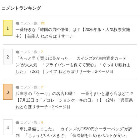
コメントランキング
コメント数：
21
1
一番好きな「韓国の男性俳優」は？【2026年版・人気投票実施
中】 | 芸能人 ねとらぼリサーチ
コメント数：
7
2
「もっと早く買えば良かった」 カインズの“車内遮光カーテ
ン”が大人気 「プライバシーも保てて安心」「ぐっすり眠れま
した」（2/2） | ライフ ねとらぼリサーチ：2ページ目
コメント数：
7
3
兵庫県の「ケーキ」の名店10選！ 一番うまいと思う店はどこ？
【7月12日は「デコレーションケーキの日」！】（2/4） | 兵庫県
ねとらぼリサーチ：2ページ目
コメント数：
4
4
「車に常備しました」 カインズの“1980円クーラーバッグ”が評
判 「ちょうどいい大きさ」「保冷剤を止めるベルトが良い」