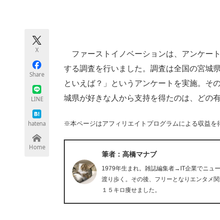
モノづくり技術者専門サイト
エレクトロ
X
ファーストイノベーションは、アンケート調査
ちょっと気になるネットの話題
する調査を行いました。調査は全国の宮城県
Share
といえば？」というアンケートを実施。そ
城県が好きな人から支持を得たのは、どの
LINE
hatena
※本ページはアフィリエイトプログラムによる収益を
Home
筆者：高橋マナブ
1979年生まれ。雑誌編集者→IT企業でニ
渡り歩く。その後、フリーとなりエンタメ関
１５キロ痩せました。