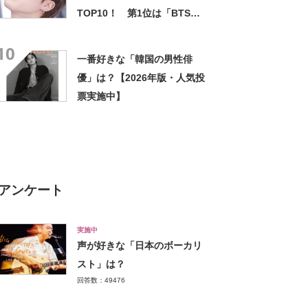
TOP10！ 第1位は「BTS
ジミン」に決定【2021年調査
10
結果】
一番好きな「韓国の男性俳
優」は？【2026年版・人気投
票実施中】
アンケート
実施中
声が好きな「日本のボーカリ
スト」は？
回答数：49476