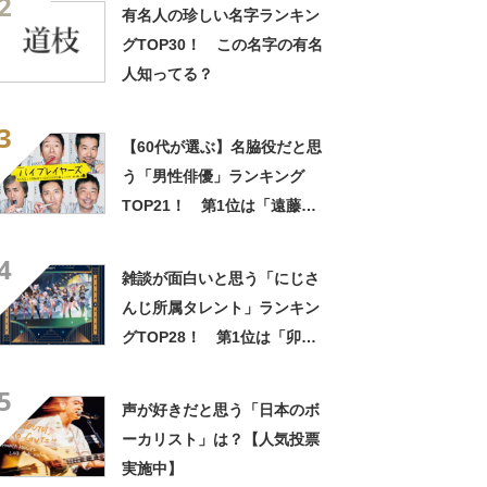
2
有名人の珍しい名字ランキン
グTOP30！ この名字の有名
人知ってる？
3
【60代が選ぶ】名脇役だと思
う「男性俳優」ランキング
TOP21！ 第1位は「遠藤憲
一」【2022年最新調査結果】
4
雑談が面白いと思う「にじさ
んじ所属タレント」ランキン
グTOP28！ 第1位は「卯月
コウ」【2024年最新投票結
5
果】
声が好きだと思う「日本のボ
ーカリスト」は？【人気投票
実施中】