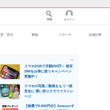
検索
ログイン
教育・育児
動物
リサーチ
会員記事
バイスの未来
好きが集まる 比べて選べる
- PR -
スマホ2GBで月額850円～ 格安
コミュニティ
マーケ×ITの今がよく分かる
SIMをお得に使うキャンペーン
実施中！
スマホの写真／動画をもう一段
・活用を支援
安全に 買い切りクラウドストレ
ージ
【抽選で5,000円分】Amazonギ