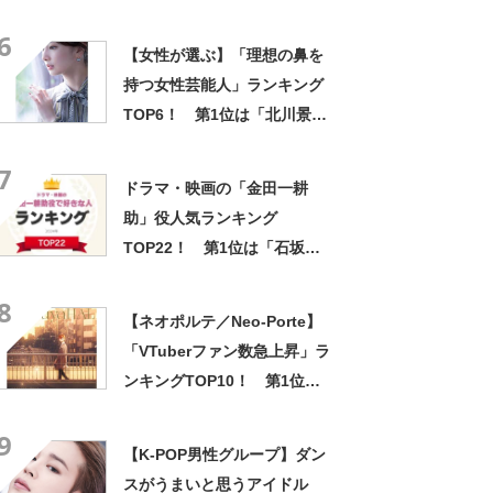
6
【女性が選ぶ】「理想の鼻を
持つ女性芸能人」ランキング
TOP6！ 第1位は「北川景
子」【2023年最新調査結果】
7
ドラマ・映画の「金田一耕
助」役人気ランキング
TOP22！ 第1位は「石坂浩
二」【2024年最新投票結果】
8
【ネオポルテ／Neo-Porte】
「VTuberファン数急上昇」ラ
ンキングTOP10！ 第1位
は“V最協”主催者「渋谷ハ
9
ル」！【2024年8月16日時
【K-POP男性グループ】ダン
点】
スがうまいと思うアイドル