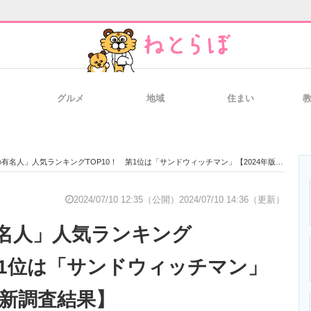
グルメ
地域
住まい
と未来を見通す
スマホと通信の最新トレンド
進化するPCとデ
名人」人気ランキングTOP10！ 第1位は「サンドウィッチマン」【2024年版最新調査結果】
のいまが分かる
企業ITのトレンドを詳説
経営リーダーの
2024/07/10 12:35（公開）
2024/07/10 14:36（更新）
名人」人気ランキング
T製品の総合サイト
IT製品の技術・比較・事例
製造業のIT導入
 第1位は「サンドウィッチマン」
最新調査結果】