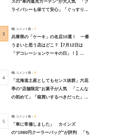
ズの“車内遮光カーテン”が大人気 「プ
ライバシーも保てて安心」「ぐっすり眠
れました」（2/2） | ライフ ねとらぼリ
サーチ：2ページ目
コメント数：
7
3
兵庫県の「ケーキ」の名店10選！ 一番
うまいと思う店はどこ？【7月12日は
「デコレーションケーキの日」！】
（2/4） | 兵庫県 ねとらぼリサーチ：2ペ
ージ目
コメント数：
5
4
「北海道土産としてもセンス抜群」六花
亭の“店舗限定”お菓子が人気 「こんな
の初めて」「箱買いするべきだった」
（1/2） | 北海道 ねとらぼリサーチ
コメント数：
4
5
「車に常備しました」 カインズ
の“1980円クーラーバッグ”が評判 「ち