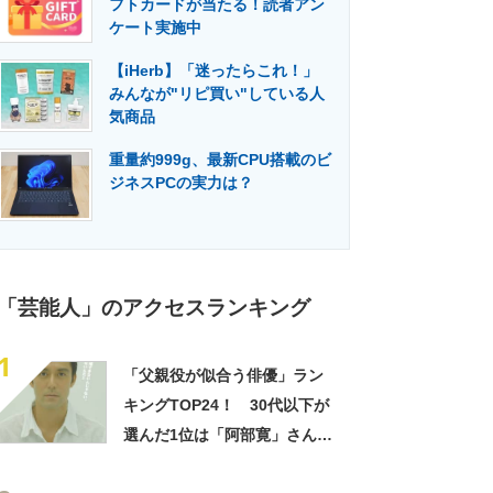
フトカードが当たる！読者アン
門メディア
建設×テクノロジーの最前線
ケート実施中
【iHerb】「迷ったらこれ！」
みんなが"リピ買い"している人
気商品
重量約999g、最新CPU搭載のビ
ジネスPCの実力は？
「芸能人」のアクセスランキング
1
「父親役が似合う俳優」ラン
キングTOP24！ 30代以下が
選んだ1位は「阿部寛」さん
【2022年最新調査結果】