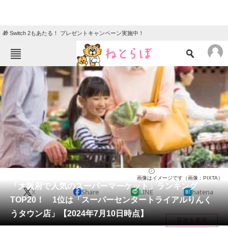
🎁 Switch 2もあたる！ プレゼントキャンペーン実施中！
ねとらぼメニュー
TOP
ニュース
エンタメ
クイズ
グルメ
地域
住まい
教育・育児
動物
リサーチ
大阪府
2024/07/13 07:10（公開）
画像はイメージです（画像：PIXTA）
会員記事
「大阪府で人気のスーパーマーケット」ランキング
X
Share
LINE
hatena
TOP20！ 1位は「スーパーセンタートライアルりんく
メディア
うタウン店」【2024年7月10日時点】
目次を表示
注目記事を集めた総合ページ