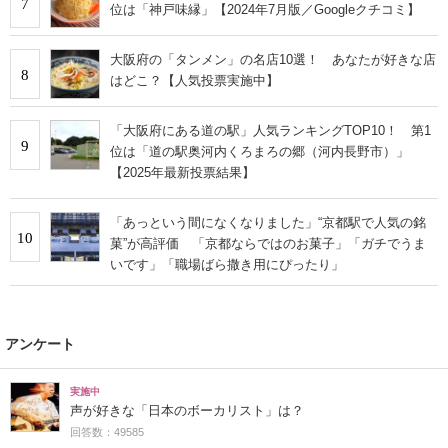
7
位は「神戸味縁」【2024年7月版／Googleクチコミ】
大阪府の「タンメン」の名店10選！ あなたが好きな店
8
はどこ？【人気投票実施中】
「大阪府にある道の駅」人気ランキングTOP10！ 第1
9
位は「道の駅奥河内くろまろの郷（河内長野市）」
【2025年最新投票結果】
「あっという間になくなりました」“京都駅で人気の銘
10
菓”が高評価 「京都ならではのお菓子」「ガチでうま
いです」「職場ばら撒き用にぴったり」
アンケート
実施中
声が好きな「日本のボーカリスト」は？
回答数：49585