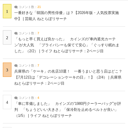
コメント数：
21
1
一番好きな「韓国の男性俳優」は？【2026年版・人気投票実施
中】 | 芸能人 ねとらぼリサーチ
コメント数：
7
2
「もっと早く買えば良かった」 カインズの“車内遮光カーテ
ン”が大人気 「プライバシーも保てて安心」「ぐっすり眠れま
した」（2/2） | ライフ ねとらぼリサーチ：2ページ目
コメント数：
7
3
兵庫県の「ケーキ」の名店10選！ 一番うまいと思う店はどこ？
【7月12日は「デコレーションケーキの日」！】（2/4） | 兵庫県
ねとらぼリサーチ：2ページ目
コメント数：
4
4
「車に常備しました」 カインズの“1980円クーラーバッグ”が評
判 「ちょうどいい大きさ」「保冷剤を止めるベルトが良い」
（1/5） | ライフ ねとらぼリサーチ