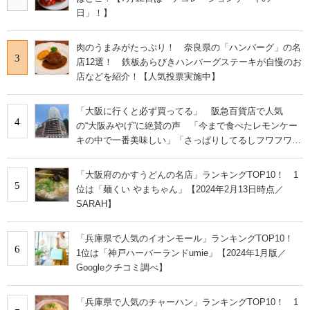
日」！】
肉のうまみがたっぷり！ 奈良県の「ハンバーグ」の名
3
店12選！ 鉄板あらびきハンバーグステーキが自慢のお
店などを紹介！【人気投票実施中】
「大阪に行くと必ず買ってる」 阪急百貨店で人気
4
の“大阪みやげ”に絶賛の声 「今まで食べたレモンケー
キの中で一番美味しい」「さっぱりしてるしフワフワで
す」
「大阪府のかすうどんの名店」ランキングTOP10！ 1
5
位は「麺くい やまちゃん」【2024年2月13日時点／
SARAH】
「兵庫県で人気のイオンモール」ランキングTOP10！
6
1位は「神戸ハーバーランドumie」【2024年1月版／
Googleクチコミ調べ】
「兵庫県で人気のチャーハン」ランキングTOP10！ 1