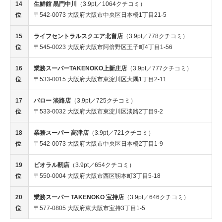
14
生鮮館 黒門中川
（3.9pt／1064クチコミ）
位
〒542-0073 大阪府大阪市中央区日本橋1丁目21-5
15
ライフセントラルスクエア北畠店
（3.9pt／778クチコミ）
位
〒545-0023 大阪府大阪市阿倍野区王子町4丁目1-56
16
業務スーパーTAKENOKO上新庄店
（3.9pt／777クチコミ）
位
〒533-0015 大阪府大阪市東淀川区大隅1丁目2-11
17
バロー 淡路店
（3.9pt／725クチコミ）
位
〒533-0032 大阪府大阪市東淀川区淡路2丁目9-2
18
業務スーパー 高津店
（3.9pt／721クチコミ）
位
〒542-0073 大阪府大阪市中央区日本橋2丁目1-9
19
ビオラル靭店
（3.9pt／654クチコミ）
位
〒550-0004 大阪府大阪市西区靱本町3丁目5-18
20
業務スーパー TAKENOKO 宝持店
（3.9pt／646クチコミ）
位
〒577-0805 大阪府東大阪市宝持3丁目1-5