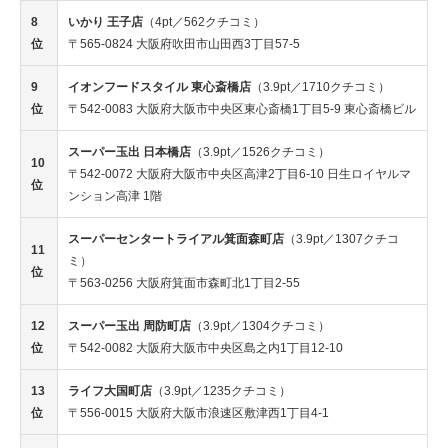
8
いかり 王子店
（4pt／562クチコミ）
位
〒565-0824 大阪府吹田市山田西3丁目57-5
9
イオンフードスタイル 東心斎橋店
（3.9pt／1710クチコミ）
位
〒542-0083 大阪府大阪市中央区東心斎橋1丁目5-9 東心斎橋ビル
スーパー玉出 日本橋店
（3.9pt／1526クチコミ）
10
〒542-0072 大阪府大阪市中央区高津2丁目6-10 日生ロイヤルマ
位
ンション高津 1階
スーパーセンタートライアル箕面森町店
（3.9pt／1307クチコ
11
ミ）
位
〒563-0256 大阪府箕面市森町北1丁目2-55
12
スーパー玉出 周防町店
（3.9pt／1304クチコミ）
位
〒542-0082 大阪府大阪市中央区島之内1丁目12-10
13
ライフ大国町店
（3.9pt／1235クチコミ）
位
〒556-0015 大阪府大阪市浪速区敷津西1丁目4-1