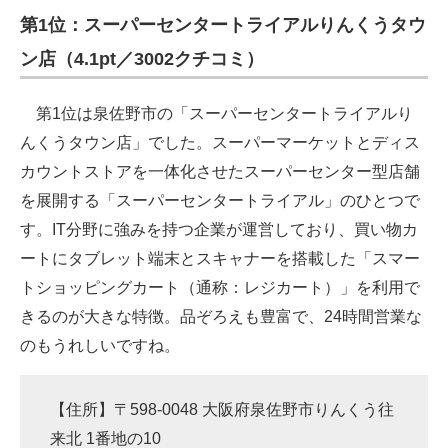
第1位：スーパーセンタートライアルりんくうタウ
ITの今と未来を見通す
ン店（4.1pt／3002クチコミ）
スマホと通信の最新トレンド
第1位は泉佐野市の「スーパーセンタートライアルり
進化するPCとデバイスの未来
んくうタウン店」でした。スーパーマーケットとディス
カウントストアを一体化させたスーパーセンター型店舗
好きが集まる 比べて選べる
を展開する「スーパーセンタートライアル」のひとつで
ビジネスと働き方のヒント
す。IT分野に強みを持つ企業が運営しており、買い物カ
AI活用のいまが分かる
ートにタブレット端末とスキャナーを搭載した「スマー
トショッピングカート（通称：レジカート）」を利用で
企業ITのトレンドを詳説
きるのが大きな特徴。品ぞろえも豊富で、24時間営業な
経営リーダーのコミュニティ
のもうれしいですね。
マーケ×ITの今がよく分かる
【住所】〒598-0048 大阪府泉佐野市りんくう往
ITエンジニア向け専門サイト
来北 1番地の10