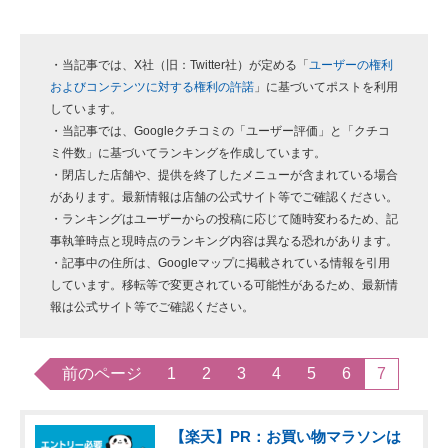
・当記事では、X社（旧：Twitter社）が定める「
ユーザーの権利
およびコンテンツに対する権利の許諾
」に基づいてポストを利用
しています。
・当記事では、Googleクチコミの「ユーザー評価」と「クチコ
ミ件数」に基づいてランキングを作成しています。
・閉店した店舗や、提供を終了したメニューが含まれている場合
があります。最新情報は店舗の公式サイト等でご確認ください。
・ランキングはユーザーからの投稿に応じて随時変わるため、記
事執筆時点と現時点のランキング内容は異なる恐れがあります。
・記事中の住所は、Googleマップに掲載されている情報を引用
しています。移転等で変更されている可能性があるため、最新情
報は公式サイト等でご確認ください。
前のページ
1
2
3
4
5
6
7
【楽天】PR：お買い物マラソンは