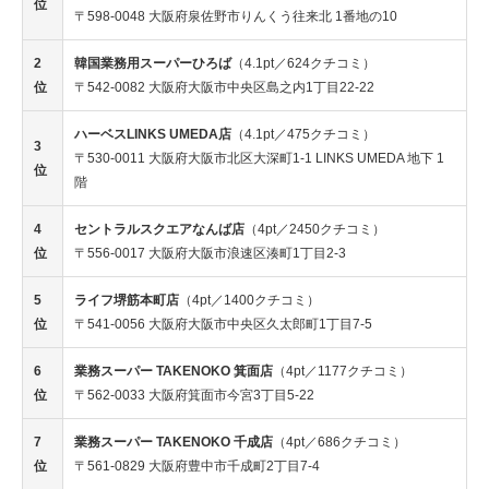
位
〒598-0048 大阪府泉佐野市りんくう往来北 1番地の10
2
韓国業務用スーパーひろば
（4.1pt／624クチコミ）
位
〒542-0082 大阪府大阪市中央区島之内1丁目22-22
ハーベスLINKS UMEDA店
（4.1pt／475クチコミ）
3
〒530-0011 大阪府大阪市北区大深町1-1 LINKS UMEDA 地下 1
位
階
4
セントラルスクエアなんば店
（4pt／2450クチコミ）
位
〒556-0017 大阪府大阪市浪速区湊町1丁目2-3
5
ライフ堺筋本町店
（4pt／1400クチコミ）
位
〒541-0056 大阪府大阪市中央区久太郎町1丁目7-5
6
業務スーパー TAKENOKO 箕面店
（4pt／1177クチコミ）
位
〒562-0033 大阪府箕面市今宮3丁目5-22
7
業務スーパー TAKENOKO 千成店
（4pt／686クチコミ）
位
〒561-0829 大阪府豊中市千成町2丁目7-4