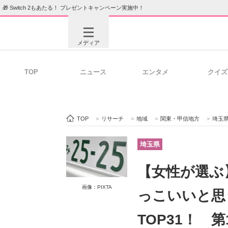
🎁 Switch 2もあたる！ プレゼントキャンペーン実施中！
メディア
TOP
ニュース
エンタメ
クイズ
注目記事を集めた総合ページ
ITの今
TOP
>
リサーチ
>
地域
>
関東・甲信地方
>
埼玉
ビジネスと働き方のヒント
AI活用
埼玉県
【女性が選ぶ
ITエンジニア向け専門サイト
企業向けI
画像：PIXTA
っこいいと思
TOP31！ 