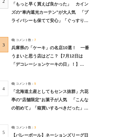
2
「もっと早く買えば良かった」 カイン
ズの“車内遮光カーテン”が大人気 「プ
ライバシーも保てて安心」「ぐっすり眠
れました」（2/2） | ライフ ねとらぼリ
サーチ：2ページ目
コメント数：
7
3
兵庫県の「ケーキ」の名店10選！ 一番
うまいと思う店はどこ？【7月12日は
「デコレーションケーキの日」！】
（2/4） | 兵庫県 ねとらぼリサーチ：2ペ
ージ目
コメント数：
5
4
「北海道土産としてもセンス抜群」六花
亭の“店舗限定”お菓子が人気 「こんな
の初めて」「箱買いするべきだった」
（1/2） | 北海道 ねとらぼリサーチ
コメント数：
3
5
【バレーボール】ネーションズリーグ日