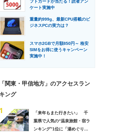
フトカードが当たる！読者アン
門メディア
建設×テクノロジーの最前線
ケート実施中
重量約999g、最新CPU搭載のビ
ジネスPCの実力は？
スマホ2GBで月額850円～ 格安
SIMをお得に使うキャンペーン
実施中！
「関東・甲信地方」のアクセスラン
キング
1
「来年もまた行きたい」 千
葉県で人気の“温泉旅館・宿ラ
ンキング”1位に「湯めぐりで