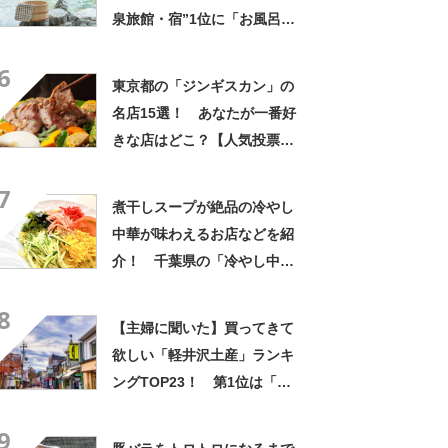
泉旅館・宿”1位に「お風呂が
広くてビュッフェがおいし
6
い」「情緒あふれる中庭が素
東京都の「ジンギスカン」の
敵」の声
名店15選！ あなたが一番好
きな店はどこ？【人気投票実
施中】
7
煮干しスープが絶品の冷やし
中華が味わえるお店などを紹
介！ 千葉県の「冷やし中
華」の名店10選！
8
【主婦に聞いた】買ってきて
欲しい「軽井沢土産」ランキ
ングTOP23！ 第1位は「北
軽井沢レアチーズケーキ（JA
9
あがつま）」【2024年最新調