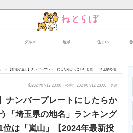
グルメ
地域
住まい
と未来を見通す
スマホと通信の最新トレンド
進化するPCとデ
県
>
【女性が選ぶ】ナンバープレートにしたらかっこいいと思う「埼玉県の地名」ランキングTOP31！ 第1位は「嵐山」【2024年最新投票結果】
のいまが分かる
企業ITのトレンドを詳説
経営リーダーの
2024/07/12 23:00（公開）
2024/07/12 23:00（更新）
】ナンバープレートにしたらか
T製品の総合サイト
IT製品の技術・比較・事例
製造業のIT導入
う「埼玉県の地名」ランキング
第1位は「嵐山」【2024年最新投