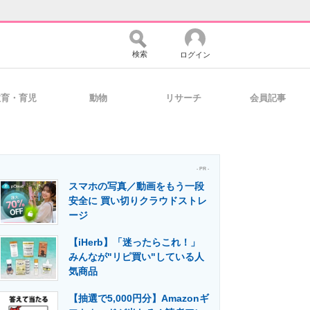
検索
ログイン
教育・育児
動物
リサーチ
会員記事
バイスの未来
好きが集まる 比べて選べる
- PR -
スマホの写真／動画をもう一段
コミュニティ
マーケ×ITの今がよく分かる
安全に 買い切りクラウドストレ
ージ
【iHerb】「迷ったらこれ！」
・活用を支援
みんなが"リピ買い"している人
気商品
【抽選で5,000円分】Amazonギ