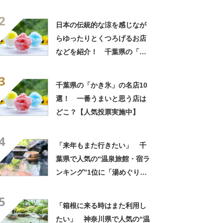
きるのが最高」「海と富士山
2
の絶景に感動」の声
日本の伝統的な涼を感じなが
らゆったりとくつろげるお店
などを紹介！ 千葉県の「か
き氷」の名店10選！
3
千葉県の「かき氷」の名店10
選！ 一番うまいと思う店は
どこ？【人気投票実施中】
4
「来年もまた行きたい」 千
葉県で人気の“温泉旅館・宿ラ
ンキング”1位に「湯めぐりで
きるのが最高」「海と富士山
5
の絶景に感動」の声
「箱根に来る時はまた利用し
たい」 神奈川県で人気の“温