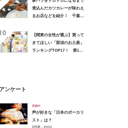
豚バラをトロトロになるまで
査結果】
煮込んだカツカレーが味わえ
るお店などを紹介！ 千葉県
の「カレー」の名店10選！
10
【関東の女性が選ぶ】買って
きてほしい「那須のお土産」
ランキングTOP17！ 第1位
は「御用邸チーズケーキ（チ
ーズガーデン）」【2024年最
新調査結果】
アンケート
実施中
声が好きな「日本のボーカリ
スト」は？
回答数：49464