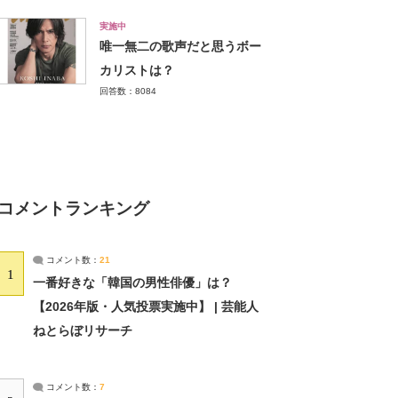
実施中
唯一無二の歌声だと思うボー
カリストは？
回答数：8084
コメントランキング
コメント数：
21
1
一番好きな「韓国の男性俳優」は？
【2026年版・人気投票実施中】 | 芸能人
ねとらぼリサーチ
コメント数：
7