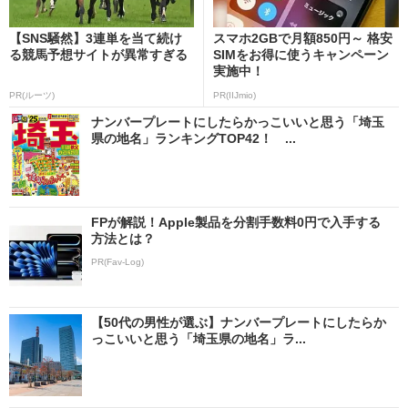
【SNS騒然】3連単を当て続け
スマホ2GBで月額850円～ 格安
る競馬予想サイトが異常すぎる
SIMをお得に使うキャンペーン
実施中！
PR(ルーツ)
PR(IIJmio)
ナンバープレートにしたらかっこいいと思う「埼玉
県の地名」ランキングTOP42！ ...
FPが解説！Apple製品を分割手数料0円で入手する
方法とは？
PR(Fav-Log)
【50代の男性が選ぶ】ナンバープレートにしたらか
っこいいと思う「埼玉県の地名」ラ...