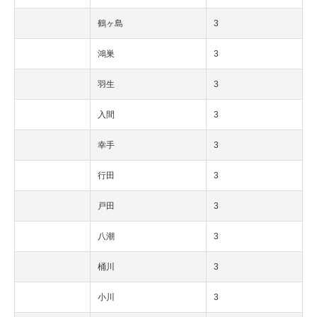
鶴ヶ島
3
鴻巣
3
羽生
3
入間
3
幸手
3
行田
3
戸田
3
八潮
3
桶川
3
小川
3