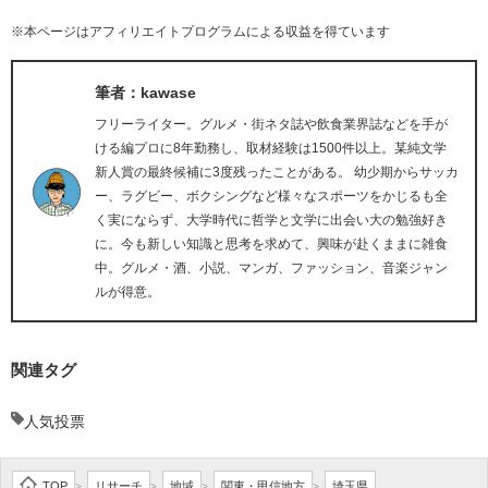
※本ページはアフィリエイトプログラムによる収益を得ています
筆者：kawase
フリーライター。グルメ・街ネタ誌や飲食業界誌などを手が
ける編プロに8年勤務し、取材経験は1500件以上。某純文学
新人賞の最終候補に3度残ったことがある。 幼少期からサッカ
ー、ラグビー、ボクシングなど様々なスポーツをかじるも全
く実にならず、大学時代に哲学と文学に出会い大の勉強好き
に。今も新しい知識と思考を求めて、興味が赴くままに雑食
中。グルメ・酒、小説、マンガ、ファッション、音楽ジャン
ルが得意。
関連タグ
人気投票
TOP
リサーチ
地域
関東・甲信地方
埼玉県
>
>
>
>