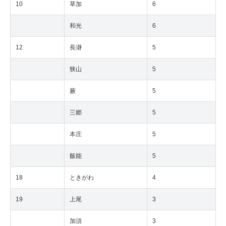
10
草加
6
和光
6
12
長瀞
5
狭山
5
蕨
5
三郷
5
本庄
5
飯能
5
18
ときがわ
4
19
上尾
3
加須
3