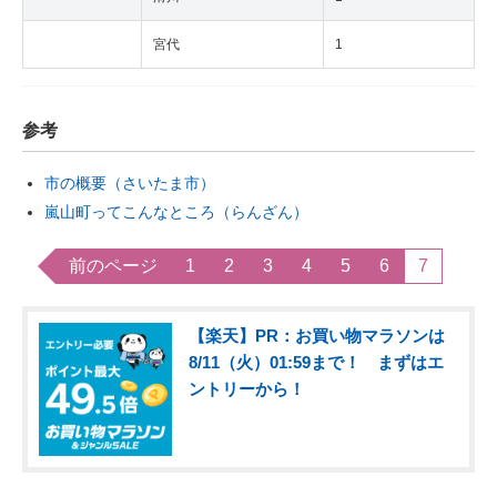
宮代
1
参考
市の概要（さいたま市）
嵐山町ってこんなところ（らんざん）
前のページ
1
2
3
4
5
6
7
【楽天】PR：お買い物マラソンは
8/11（火）01:59まで！ まずはエ
ントリーから！