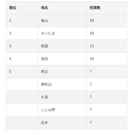
順位
地名
投票数
1
嵐山
19
2
さいたま
18
3
朝霞
13
4
深谷
10
5
秩父
7
東松山
7
久喜
7
ふじみ野
7
志木
7