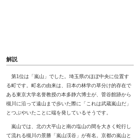
企業向けIT製品の総合サイト
IT製品の技術・比較・事例
製造業のIT導入・活用を支援
モノづくり技術者専門サイト
解説
エレクトロニクス専門サイト
電子設計の基本と応用
第1位は「嵐山」でした。埼玉県のほぼ中央に位置す
る町です。町名の由来は、日本の林学の草分け的存在で
エネルギーの専門メディア
ある東京大学名誉教授の本多静六博士が、菅谷館跡から
建設×テクノロジーの最前線
槻川に沿って遠山まで歩いた際に「これは武蔵嵐山だ」
とつぶやいたことに端を発しているそうです。
ちょっと気になるネットの話題
嵐山では、北の大平山と南の塩山の間を大きく蛇行し
て流れる槻川の景勝「嵐山渓谷」が有名。京都の嵐山と