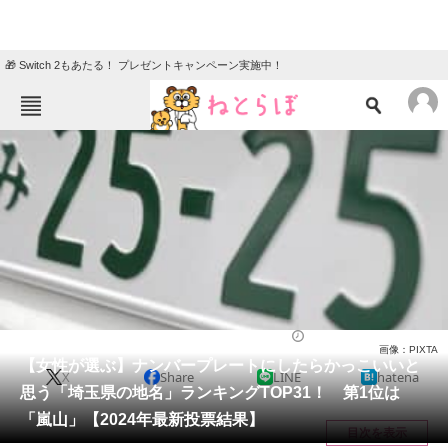
🎁 Switch 2もあたる！ プレゼントキャンペーン実施中！
ねとらぼメニュー
TOP
ニュース
エンタメ
クイズ
グルメ
地域
住まい
教育・育児
動物
リサーチ
埼玉県
2024/07/12 23:00（公開）
画像：PIXTA
会員記事
【女性が選ぶ】ナンバープレートにしたらかっこいいと
X
Share
LINE
hatena
思う「埼玉県の地名」ランキングTOP31！ 第1位は
メディア
「嵐山」【2024年最新投票結果】
目次を表示
注目記事を集めた総合ページ