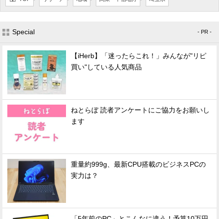
Special
- PR -
【iHerb】「迷ったらこれ！」みんなが"リピ
買い"している人気商品
ねとらぼ 読者アンケートにご協力をお願いし
ます
重量約999g、最新CPU搭載のビジネスPCの
実力は？
「5年前のPC」とこんなに違う！予算10万円