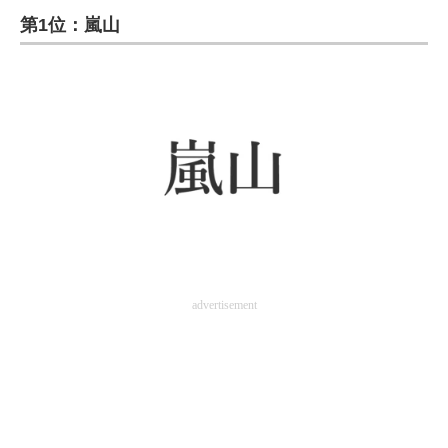
第1位：嵐山
ITの今と未来を見通す
スマホと通信の最新トレンド
進化するPCとデバイスの未来
好きが集まる 比べて選べる
ビジネスと働き方のヒント
AI活用のいまが分かる
企業ITのトレンドを詳説
advertisement
経営リーダーのコミュニティ
マーケ×ITの今がよく分かる
ITエンジニア向け専門サイト