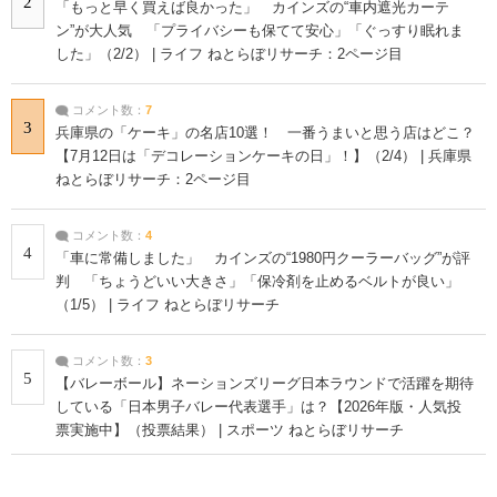
2
「もっと早く買えば良かった」 カインズの“車内遮光カーテ
ン”が大人気 「プライバシーも保てて安心」「ぐっすり眠れま
した」（2/2） | ライフ ねとらぼリサーチ：2ページ目
コメント数：
7
3
兵庫県の「ケーキ」の名店10選！ 一番うまいと思う店はどこ？
【7月12日は「デコレーションケーキの日」！】（2/4） | 兵庫県
ねとらぼリサーチ：2ページ目
コメント数：
4
4
「車に常備しました」 カインズの“1980円クーラーバッグ”が評
判 「ちょうどいい大きさ」「保冷剤を止めるベルトが良い」
（1/5） | ライフ ねとらぼリサーチ
コメント数：
3
5
【バレーボール】ネーションズリーグ日本ラウンドで活躍を期待
している「日本男子バレー代表選手」は？【2026年版・人気投
票実施中】（投票結果） | スポーツ ねとらぼリサーチ