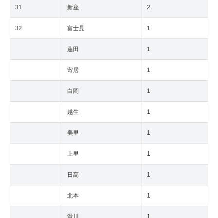
31
新座
2
32
富士見
1
蓮田
1
寄居
1
白岡
1
越生
1
美里
1
上里
1
日高
1
北本
1
滑川
1