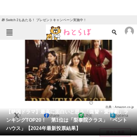
🎁 Switch 2もあたる！ プレゼントキャンペーン実施中！
ねとらぼメニュー
TOP
ニュース
エンタメ
クイズ
グルメ
地域
住まい
教育・育児
動物
リサーチ
ドラマ
2024/07/18 21:40（公開）
出典：Amazon.co.jp
会員記事
【韓国ドラマ】最高に面白いと思う「復讐・愛憎劇」ラ
X
Share
LINE
hatena
ンキングTOP20！ 第1位は「梨泰院クラス」「ペント
メディア
ハウス」【2024年最新投票結果】
目次を表示
注目記事を集めた総合ページ