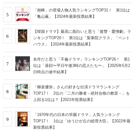
「相棒」の登場人物人気ランキングTOP31！ 第1位は
5
「亀山薫」【2024年最新投票結果】
【韓国ドラマ】最高に面白いと思う「復讐・愛憎劇」ラ
6
ンキングTOP20！ 第1位は「梨泰院クラス」「ペント
ハウス」【2024年最新投票結果】
名作だと思う「不倫ドラマ」ランキングTOP26！ 第1
7
位は「昼顔〜平日午後3時の恋人たち〜」【2025年5月2
日時点の途中結果】
「柳楽優弥」さんの好きな出演ドラマランキング
8
TOP17！ 2位の「二月の勝者－絶対合格の教室－」を
上回る1位は？【2021年投票結果】
「1970年代の日本の学園ドラマ」人気ランキング
9
TOP17！ 1位は「ゆうひが丘の総理大臣」【2022年最
新投票結果】