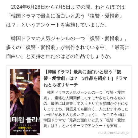
2024年6月28日から7月5日までの間、ねとらぼでは
ITの今と未来を見通す
「韓国ドラマで最高に面白いと思う『復讐・愛憎劇』
は？」というアンケートを実施していました。
スマホと通信の最新トレンド
韓国ドラマの人気ジャンルの一つ「復讐・愛憎劇」。
進化するPCとデバイスの未来
多くの「復讐・愛憎劇」が制作されている中、「最高に
好きが集まる 比べて選べる
面白い」と支持されたのはどの作品でしょうか。
ビジネスと働き方のヒント
【韓国ドラマ】最高に面白いと思う「復
讐・愛憎劇」は？ 3作品を紹介！ | ドラマ
AI活用のいまが分かる
ねとらぼリサーチ
企業ITのトレンドを詳説
韓国ドラマの人気ジャンルの一つ「復讐・愛憎
劇」。複雑な人間関係にモヤモヤさせられるもの
の、最後には復讐してスッキリする展開がクセにな
経営リーダーのコミュニティ
りますよね。何度見ても面白く、人におすすめした
い作品がある人も多いでしょう。 そこで今回は、
マーケ×ITの今がよく分かる
韓国ドラマで「最高に面白いと思う『復讐・愛憎
劇』は？」というテーマでアンケートを実施…
ITエンジニア向け専門サイト
nlab.itmedia.co.jp