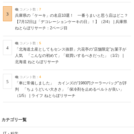
コメント数：
7
3
兵庫県の「ケーキ」の名店10選！ 一番うまいと思う店はどこ？
【7月12日は「デコレーションケーキの日」！】（2/4） | 兵庫県
ねとらぼリサーチ：2ページ目
コメント数：
5
4
「北海道土産としてもセンス抜群」六花亭の“店舗限定”お菓子が
人気 「こんなの初めて」「箱買いするべきだった」（1/2） |
北海道 ねとらぼリサーチ
コメント数：
4
5
「車に常備しました」 カインズの“1980円クーラーバッグ”が評
判 「ちょうどいい大きさ」「保冷剤を止めるベルトが良い」
（1/5） | ライフ ねとらぼリサーチ
カテゴリ一覧
IT・科学