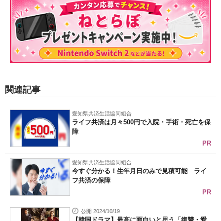
関連記事
愛知県共済生活協同組合
ライフ共済は月々500円で入院・手術・死亡を保
障
PR
愛知県共済生活協同組合
今すぐ分かる！生年月日のみで見積可能 ライ
フ共済の保障
PR
公開 2024/10/19
【韓国ドラマ】最高に面白いと思う「復讐・愛