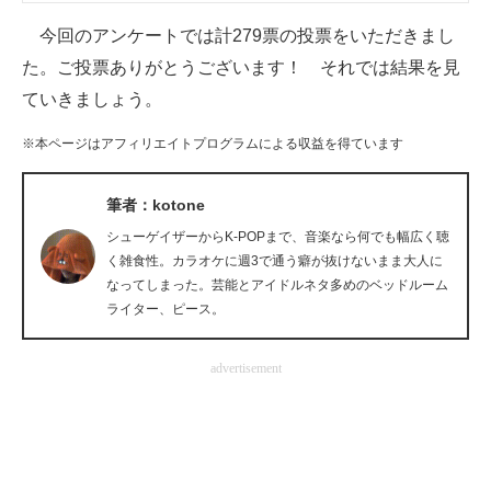
企業向けIT製品の総合サイト
今回のアンケートでは計279票の投票をいただきまし
た。ご投票ありがとうございます！ それでは結果を見
IT製品の技術・比較・事例
ていきましょう。
製造業のIT導入・活用を支援
※本ページはアフィリエイトプログラムによる収益を得ています
モノづくり技術者専門サイト
筆者：kotone
エレクトロニクス専門サイト
シューゲイザーからK-POPまで、音楽なら何でも幅広く聴
く雑食性。カラオケに週3で通う癖が抜けないまま大人に
電子設計の基本と応用
なってしまった。芸能とアイドルネタ多めのベッドルーム
エネルギーの専門メディア
ライター、ピース。
建設×テクノロジーの最前線
advertisement
ちょっと気になるネットの話題