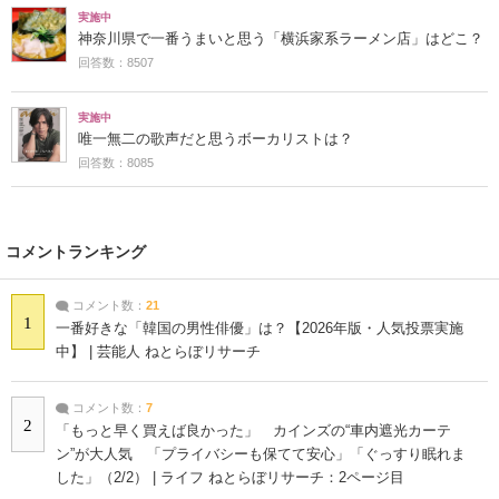
実施中
神奈川県で一番うまいと思う「横浜家系ラーメン店」はどこ？
回答数：8507
実施中
唯一無二の歌声だと思うボーカリストは？
回答数：8085
コメントランキング
コメント数：
21
1
一番好きな「韓国の男性俳優」は？【2026年版・人気投票実施
中】 | 芸能人 ねとらぼリサーチ
コメント数：
7
2
「もっと早く買えば良かった」 カインズの“車内遮光カーテ
ン”が大人気 「プライバシーも保てて安心」「ぐっすり眠れま
した」（2/2） | ライフ ねとらぼリサーチ：2ページ目