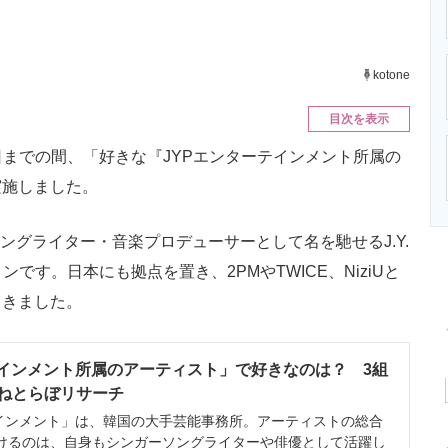
ニクス専門サイト
電子設計の基本と応用
エネルギーの専
kotone
目次を表示
6日までの間、「好きな『JYPエンターテインメント所属の
実施しました。
ングライター・音楽プロデューサーとして名を馳せるJ.Y.
です。日本にも拠点を置き、2PMやTWICE、NiziUと
てきました。
テインメント所属のアーティスト」で好きなのは？ 3組
人 ねとらぼリサーチ
インメント」は、韓国の大手芸能事務所。アーティストの総合
けるのは、自身もシンガーソングライターや俳優として活躍し