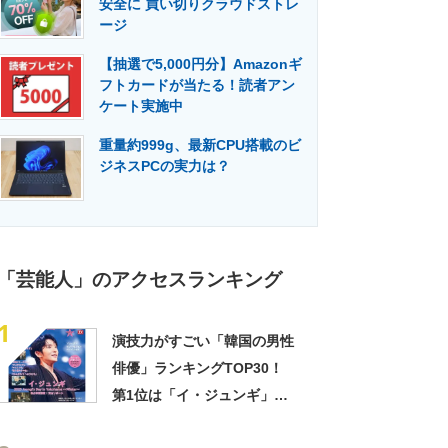
安全に 買い切りクラウドストレ
門メディア
建設×テクノロジーの最前線
ージ
【抽選で5,000円分】Amazonギ
フトカードが当たる！読者アン
ケート実施中
重量約999g、最新CPU搭載のビ
ジネスPCの実力は？
「芸能人」のアクセスランキング
1
演技力がすごい「韓国の男性
俳優」ランキングTOP30！
第1位は「イ・ジュンギ」
【2024年最新投票結果】