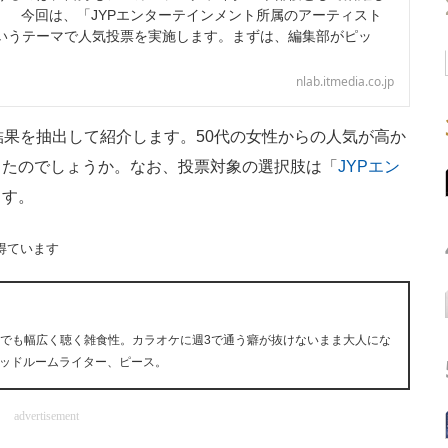
んです。 今回は、「JYPエンターテインメント所属のアーティスト
いうテーマで人気投票を実施します。まずは、編集部がピッ
nlab.itmedia.co.jp
果を抽出して紹介します。50代の女性からの人気が高か
ったのでしょうか。なお、投票対象の選択肢は「
JYPエン
ます。
得ています
ら何でも幅広く聴く雑食性。カラオケに週3で通う癖が抜けないまま大人にな
ッドルームライター、ピース。
advertisement