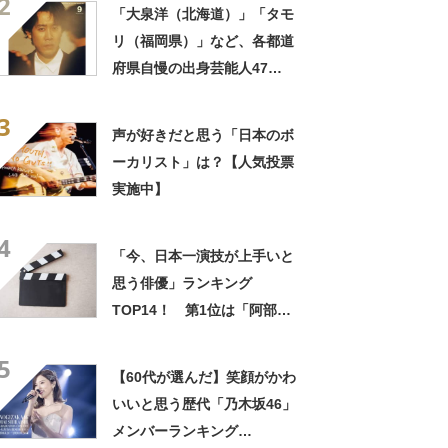
2
「大泉洋（北海道）」「タモ
リ（福岡県）」など、各都道
府県自慢の出身芸能人47
選！ 東京都から選ばれたの
3
は？【2023年最新調査結果】
声が好きだと思う「日本のボ
ーカリスト」は？【人気投票
実施中】
4
「今、日本一演技が上手いと
思う俳優」ランキング
TOP14！ 第1位は「阿部
寛」「菅田将暉」「役所広
5
司」【2023年最新調査結果】
【60代が選んだ】笑顔がかわ
いいと思う歴代「乃木坂46」
メンバーランキング