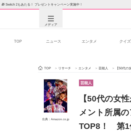
🎁 Switch 2もあたる！ プレゼントキャンペーン実施中！
メディア
TOP
ニュース
エンタメ
クイズ
注目記事を集めた総合ページ
ITの今
TOP
>
リサーチ
>
エンタメ
>
芸能人
>
【50代の女性が
ビジネスと働き方のヒント
AI活用
芸能人
【50代の女
ITエンジニア向け専門サイト
企業向けI
メント所属の
出典：Amazon.co.jp
TOP8！ 第