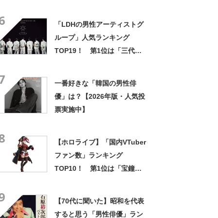
TOP23！ 第1位は「白石麻
6
衣」【11月25日はいいえがお
「LDHの男性アーティストグ
の日】
ループ」人気ランキング
TOP19！ 第1位は「三代目 J
SOUL BROTHERS」【2024
7
年最新投票結果】
一番好きな「韓国の男性俳
優」は？【2026年版・人気投
票実施中】
8
【ホロライブ】「国内VTuber
ファン数」ランキング
TOP10！ 第1位は「宝鐘マ
リン」【2024年12月18日時
9
点】
【70代に聞いた】昭和を代表
すると思う「男性俳優」ラン