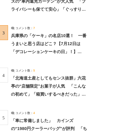
ズの“車内遮光カーテン”が大人気 「プ
ライバシーも保てて安心」「ぐっすり眠
れました」（2/2） | ライフ ねとらぼリ
サーチ：2ページ目
コメント数：
7
3
兵庫県の「ケーキ」の名店10選！ 一番
うまいと思う店はどこ？【7月12日は
「デコレーションケーキの日」！】
（2/4） | 兵庫県 ねとらぼリサーチ：2ペ
ージ目
コメント数：
5
4
「北海道土産としてもセンス抜群」六花
亭の“店舗限定”お菓子が人気 「こんな
の初めて」「箱買いするべきだった」
（1/2） | 北海道 ねとらぼリサーチ
コメント数：
4
5
「車に常備しました」 カインズ
の“1980円クーラーバッグ”が評判 「ち