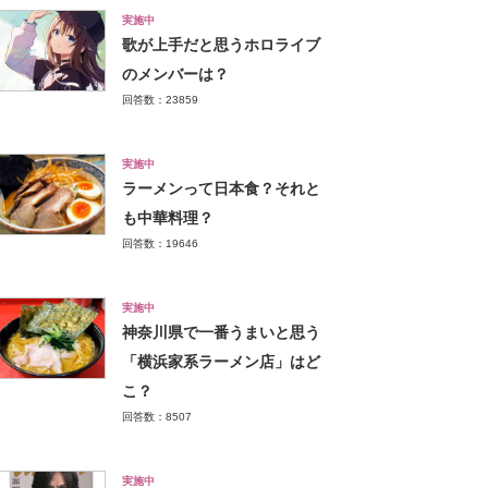
実施中
歌が上手だと思うホロライブ
のメンバーは？
回答数：23859
実施中
ラーメンって日本食？それと
も中華料理？
回答数：19646
実施中
神奈川県で一番うまいと思う
「横浜家系ラーメン店」はど
こ？
回答数：8507
実施中