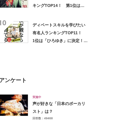
キングTOP14！ 第1位は
「石原裕次郎」【4月29日は
10
昭和の日】
ディベートスキルを学びたい
有名人ランキングTOP11！
1位は「ひろゆき」に決定！
【2022年調査結果】
アンケート
実施中
声が好きな「日本のボーカリ
スト」は？
回答数：49468