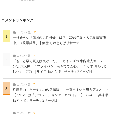
コメントランキング
コメント数：
20
1
一番好きな「韓国の男性俳優」は？【2026年版・人気投票実施
中】（投票結果） | 芸能人 ねとらぼリサーチ
コメント数：
7
2
「もっと早く買えば良かった」 カインズの“車内遮光カーテ
ン”が大人気 「プライバシーも保てて安心」「ぐっすり眠れま
した」（2/2） | ライフ ねとらぼリサーチ：2ページ目
コメント数：
7
3
兵庫県の「ケーキ」の名店10選！ 一番うまいと思う店はどこ？
【7月12日は「デコレーションケーキの日」！】（2/4） | 兵庫県
ねとらぼリサーチ：2ページ目
コメント数：
5