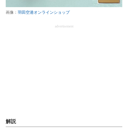
企業向けIT製品の総合サイト
画像：
羽田空港オンラインショップ
IT製品の技術・比較・事例
advertisement
製造業のIT導入・活用を支援
モノづくり技術者専門サイト
エレクトロニクス専門サイト
電子設計の基本と応用
エネルギーの専門メディア
建設×テクノロジーの最前線
ちょっと気になるネットの話題
解説