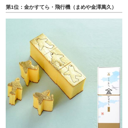
第1位：金かすてら・飛行機（まめや金澤萬久）
ITの今と未来を見通す
スマホと通信の最新トレンド
進化するPCとデバイスの未来
好きが集まる 比べて選べる
ビジネスと働き方のヒント
AI活用のいまが分かる
企業ITのトレンドを詳説
経営リーダーのコミュニティ
マーケ×ITの今がよく分かる
ITエンジニア向け専門サイト