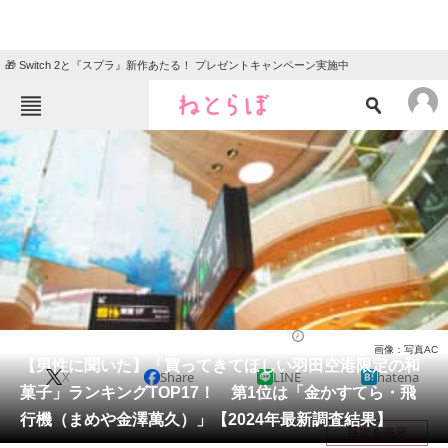
🎁 Switch 2と『スプラ』新作あたる！ プレゼントキャンペーン実施中
ねとらぼメニュー
TOP
ニュース
エンタメ
クイズ
グルメ
地域
住まい
教育・育児
動物
リサーチ
グルメ
2024/07/26 22:00（公開）
画像：写真AC
会員記事
【男性に聞いた】「買ってきてほしい羽田空港限定の和
X
Share
LINE
hatena
菓子」ランキングTOP17！ 第1位は「金かすてら・飛
メディア
行機（まめや金澤萬久）」【2024年最新調査結果】
目次を表示
注目記事を集めた総合ページ