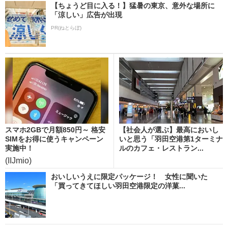
【ちょうど目に入る！】猛暑の東京、意外な場所に
「涼しい」広告が出現
PR(ねとらぼ)
スマホ2GBで月額850円～ 格安
【社会人が選ぶ】最高においし
SIMをお得に使うキャンペーン
いと思う「羽田空港第1ターミナ
実施中！
ルのカフェ・レストラン...
(IIJmio)
おいしいうえに限定パッケージ！ 女性に聞いた
「買ってきてほしい羽田空港限定の洋菓...