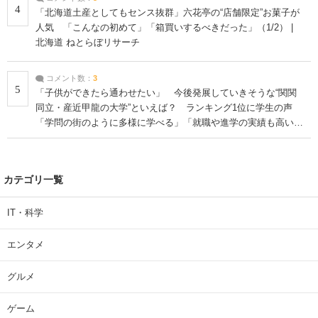
4
「北海道土産としてもセンス抜群」六花亭の“店舗限定”お菓子が
人気 「こんなの初めて」「箱買いするべきだった」（1/2） |
北海道 ねとらぼリサーチ
コメント数：
3
5
「子供ができたら通わせたい」 今後発展していきそうな“関関
同立・産近甲龍の大学”といえば？ ランキング1位に学生の声
「学問の街のように多様に学べる」「就職や進学の実績も高い」
| 大学 ねとらぼリサーチ
カテゴリ一覧
IT・科学
エンタメ
グルメ
ゲーム