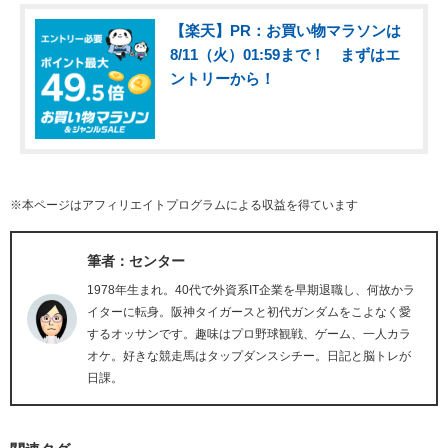
【楽天】PR：お買い物マラソンは
8/11（火）01:59まで！ まずはエ
ントリーから！
※本ページはアフィリエイトプログラムによる収益を得ています
筆者：センター
1978年生まれ。40代で外資系IT企業を早期退職し、何故かラ
イターに転身。阪神タイガースと初代ガンダムをこよなく愛
するオッサンです。趣味はプロ野球観戦、ゲーム、一人カラ
オケ。好きな競走馬はタップダンスシチー。日記と脳トレが
日課。