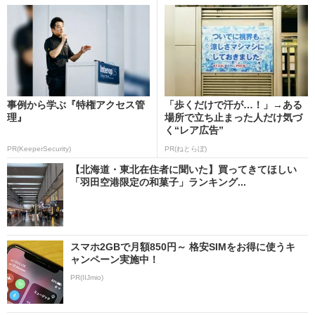
事例から学ぶ『特権アクセス管
「歩くだけで汗が…！」→ある
理』
場所で立ち止まった人だけ気づ
く“レア広告”
PR(KeeperSecurity)
PR(ねとらぼ)
【北海道・東北在住者に聞いた】買ってきてほしい
「羽田空港限定の和菓子」ランキング...
スマホ2GBで月額850円～ 格安SIMをお得に使うキ
ャンペーン実施中！
PR(IIJmio)