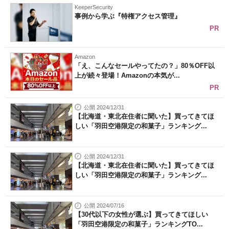
KeeperSecurity
事例から学ぶ『特権アクセス管理』
PR
Amazon
「え、こんなセールやってたの？」80％OFF以
上が続々登場！Amazonの本気が...
PR
公開 2024/12/31
【北海道・東北在住者に聞いた】買ってきてほ
しい「羽田空港限定の和菓子」ランキング...
公開 2024/12/31
【北海道・東北在住者に聞いた】買ってきてほ
しい「羽田空港限定の和菓子」ランキング...
公開 2024/07/16
【30代以下の女性が選ぶ】買ってきてほしい
「羽田空港限定の和菓子」ランキングTO...