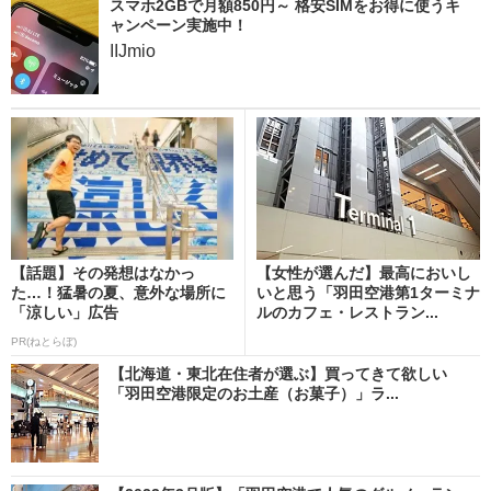
スマホ2GBで月額850円～ 格安SIMをお得に使うキ
ャンペーン実施中！
IIJmio
【話題】その発想はなかっ
【女性が選んだ】最高においし
た…！猛暑の夏、意外な場所に
いと思う「羽田空港第1ターミナ
「涼しい」広告
ルのカフェ・レストラン...
PR(ねとらぼ)
【北海道・東北在住者が選ぶ】買ってきて欲しい
「羽田空港限定のお土産（お菓子）」ラ...