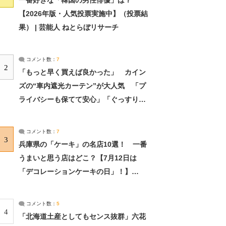
一番好きな「韓国の男性俳優」は？
【2026年版・人気投票実施中】（投票結
果） | 芸能人 ねとらぼリサーチ
コメント数：
7
2
「もっと早く買えば良かった」 カイン
ズの“車内遮光カーテン”が大人気 「プ
ライバシーも保てて安心」「ぐっすり眠
れました」（2/2） | ライフ ねとらぼリ
サーチ：2ページ目
コメント数：
7
3
兵庫県の「ケーキ」の名店10選！ 一番
うまいと思う店はどこ？【7月12日は
「デコレーションケーキの日」！】
（2/4） | 兵庫県 ねとらぼリサーチ：2ペ
ージ目
コメント数：
5
4
「北海道土産としてもセンス抜群」六花