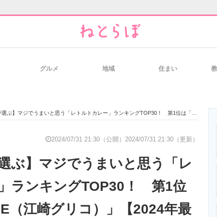
グルメ
地域
住まい
と未来を見通す
スマホと通信の最新トレンド
進化するPCとデ
マジでうまいと思う「レトルトカレー」ランキングTOP30！ 第1位は「カレーLEE（江崎グリコ）」【2024年最新投票結果】
のいまが分かる
企業ITのトレンドを詳説
経営リーダーの
2024/07/31 21:30（公開）
2024/07/31 21:30（更新）
が選ぶ】マジでうまいと思う「レ
T製品の総合サイト
IT製品の技術・比較・事例
製造業のIT導入
」ランキングTOP30！ 第1位
E（江崎グリコ）」【2024年最