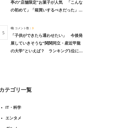
亭の“店舗限定”お菓子が人気 「こんな
の初めて」「箱買いするべきだった」
（1/2） | 北海道 ねとらぼリサーチ
コメント数：
3
5
「子供ができたら通わせたい」 今後発
展していきそうな“関関同立・産近甲龍
の大学”といえば？ ランキング1位に学
生の声「学問の街のように多様に学べ
る」「就職や進学の実績も高い」 | 大学
ねとらぼリサーチ
カテゴリ一覧
IT・科学
エンタメ