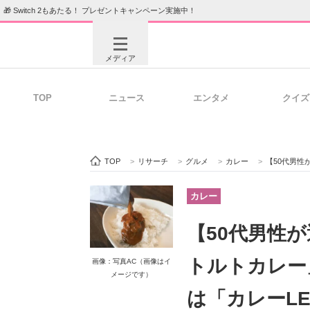
🎁 Switch 2もあたる！ プレゼントキャンペーン実施中！
メディア
TOP
ニュース
エンタメ
クイズ
注目記事を集めた総合ページ
ITの今
TOP
>
リサーチ
>
グルメ
>
カレー
>
【50代男性が選ぶ】
ビジネスと働き方のヒント
AI活用
カレー
【50代男性
ITエンジニア向け専門サイト
企業向けI
トルトカレー
画像：写真AC（画像はイ
メージです）
は「カレーLE