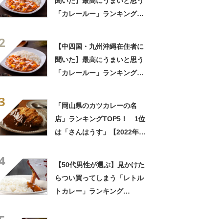
聞いた】最高にうまいと思う
「カレールー」ランキング
TOP23！ 第1位は「ジャワ
2
カレー（ハウス食品）」
【中四国・九州沖縄在住者に
【2026年最新調査結果】
聞いた】最高にうまいと思う
「カレールー」ランキング
TOP23！ 第1位は「ジャワ
3
カレー（ハウス食品）」
「岡山県のカツカレーの名
【2026年最新調査結果】
店」ランキングTOP5！ 1位
は「さんはうす」【2022年11
月23日時点／SARAH】
4
【50代男性が選ぶ】見かけた
らつい買ってしまう「レトル
トカレー」ランキング
TOP27！ 第1位は「銀座カ
リー（明治）」【2024年最新