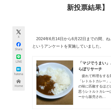
モノづくり技術者専門サイト
エレクトロ
新投票結果】
ちょっと気になるネットの話題
X
2024年6月14日から6月22日までの間
というアンケートを実施していました。
Share
LINE
「マジでうまい」と
らぼリサーチ
hatena
疲れて料理をする気
「レトルトカレー」
Home
の味に匹敵するほど
思うレトルトカレー
ーから販売され…