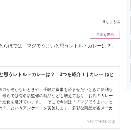
ニクス専門サイト
電子設計の基本と応用
エネルギーの専
しょう湯
目次を表示
、ねとらぼでは「マジでうまいと思うレトルトカレーは？」
思うレトルトカレーは？ 3つを紹介！ | カレー ねと
力が湧かないときや、手軽に食事を済ませたいときに便利な
。最近では有名店監修の商品なども増えており、お店のカレー
の進化を遂げています。 そこで今回は「『マジでうまい』と
は？」というアンケートを実施します。多彩な商品が各メーカ
nlab.itmedia.co.jp