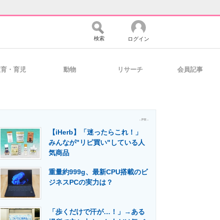
検索
ログイン
教育・育児
動物
リサーチ
会員記事
バイスの未来
好きが集まる 比べて選べる
- PR -
【iHerb】「迷ったらこれ！」
コミュニティ
マーケ×ITの今がよく分かる
みんなが"リピ買い"している人
気商品
重量約999g、最新CPU搭載のビ
・活用を支援
ジネスPCの実力は？
「歩くだけで汗が…！」→ある