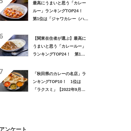
5
最高にうまいと思う「カレー
投票結果】
ルー」ランキングTOP24！
第1位は「ジャワカレー（ハウ
ス食品）」【2026年最新調査
6
結果】
【関東在住者が選ぶ】最高に
うまいと思う「カレールー」
ランキングTOP24！ 第1位
は「ジャワカレー（ハウス食
7
品）」【2026年最新調査結
「秋田県のカレーの名店」ラ
果】
ンキングTOP10！ 1位は
「ラクスミ」【2022年9月
版】
アンケート