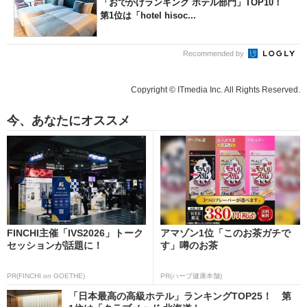
「おでかけランキング ホテル部門」TOP10！
第1位は「hotel hisoc...
Recommended by
Copyright © ITmedia Inc. All Rights Reserved.
今、あなたにオススメ
FINCHI主催「IVS2026」トーク
アマゾン1位「このお茶ガチで
セッションが話題に！
す」噂のお茶
PR(FINCHI on GOETHE)
PR(ハーブ健康本舗)
「日本最高の高級ホテル」ランキングTOP25！ 第