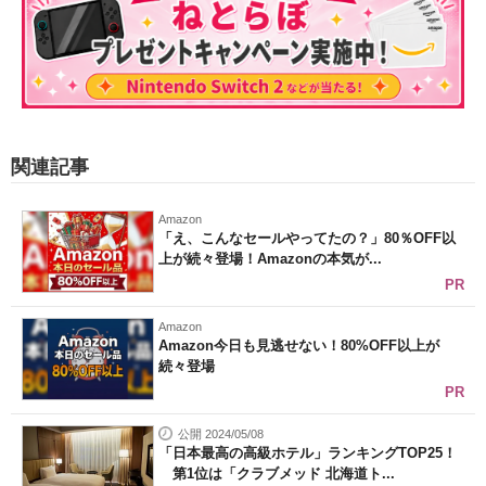
関連記事
Amazon
「え、こんなセールやってたの？」80％OFF以
上が続々登場！Amazonの本気が...
PR
Amazon
Amazon今日も見逃せない！80%OFF以上が
続々登場
PR
公開 2024/05/08
「日本最高の高級ホテル」ランキングTOP25！
第1位は「クラブメッド 北海道ト...