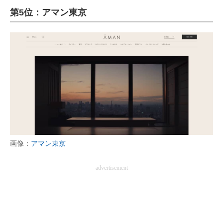
第5位：アマン東京
ITの今と未来を見通す
スマホと通信の最新トレンド
進化するPCとデバイスの未来
好きが集まる 比べて選べる
ビジネスと働き方のヒント
AI活用のいまが分かる
画像：
アマン東京
企業ITのトレンドを詳説
advertisement
経営リーダーのコミュニティ
マーケ×ITの今がよく分かる
ITエンジニア向け専門サイト