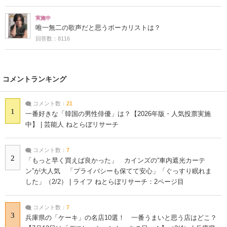
実施中
唯一無二の歌声だと思うボーカリストは？
回答数：8116
コメントランキング
コメント数：
21
1
一番好きな「韓国の男性俳優」は？【2026年版・人気投票実施
中】 | 芸能人 ねとらぼリサーチ
コメント数：
7
2
「もっと早く買えば良かった」 カインズの“車内遮光カーテ
ン”が大人気 「プライバシーも保てて安心」「ぐっすり眠れま
した」（2/2） | ライフ ねとらぼリサーチ：2ページ目
コメント数：
7
3
兵庫県の「ケーキ」の名店10選！ 一番うまいと思う店はどこ？