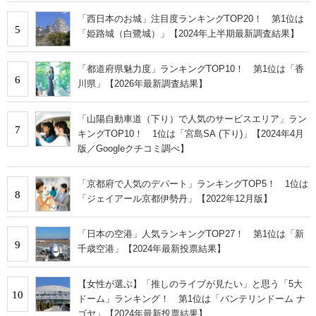
「西日本のお城」注目度ランキングTOP20！ 第1位は
5
「姫路城（白鷺城）」【2024年上半期最新調査結果】
「都道府県魅力度」ランキングTOP10！ 第1位は「香
6
川県」【2026年最新調査結果】
「山陽自動車道（下り）で人気のサービスエリア」ラン
7
キングTOP10！ 1位は「宮島SA (下り)」【2024年4月
版／Googleクチコミ調べ】
「京都府で人気のデパート」ランキングTOP5！ 1位は
8
「ジェイアール京都伊勢丹」【2022年12月版】
「日本の空港」人気ランキングTOP27！ 第1位は「新
9
千歳空港」【2024年最新投票結果】
【女性が選ぶ】「推しのライブが見たい」と思う「5大
10
ドーム」ランキング！ 第1位は「バンテリンドーム ナ
ゴヤ」【2024年最新投票結果】