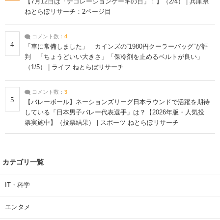
【7月12日は「デコレーションケーキの日」！】（2/4） | 兵庫県
ねとらぼリサーチ：2ページ目
コメント数：
4
4
「車に常備しました」 カインズの“1980円クーラーバッグ”が評
判 「ちょうどいい大きさ」「保冷剤を止めるベルトが良い」
（1/5） | ライフ ねとらぼリサーチ
コメント数：
3
5
【バレーボール】ネーションズリーグ日本ラウンドで活躍を期待
している「日本男子バレー代表選手」は？【2026年版・人気投
票実施中】（投票結果） | スポーツ ねとらぼリサーチ
カテゴリ一覧
IT・科学
エンタメ