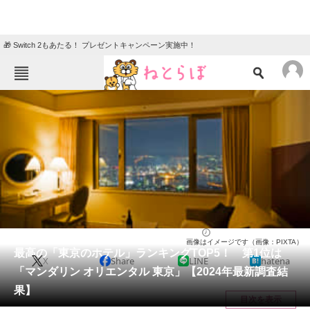
🎁 Switch 2もあたる！ プレゼントキャンペーン実施中！
ねとらぼメニュー
TOP
ニュース
エンタメ
クイズ
グルメ
地域
住まい
教育・育児
動物
リサーチ
人気スポット
2024/08/02 19:55（公開）
画像はイメージです（画像：PIXTA）
会員記事
最高の「東京のホテル」ランキングTOP5！ 第1位は
X
Share
LINE
hatena
「マンダリン オリエンタル 東京」【2024年最新調査結
メディア
果】
目次を表示
注目記事を集めた総合ページ