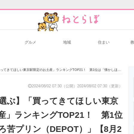
グルメ
地域
住まい
と未来を見通す
スマホと通信の最新トレンド
進化するPCとデ
しい東京駅限定のお土産」ランキングTOP21！ 第1位は「懐かしほろ苦プリン（DEPOT）」【8月2日はおやつの日】
のいまが分かる
企業ITのトレンドを詳説
経営リーダーの
2024/08/02 07:30（公開）
2024/08/02 07:30（更新）
が選ぶ】「買ってきてほしい東京
T製品の総合サイト
IT製品の技術・比較・事例
製造業のIT導入
産」ランキングTOP21！ 第1位
ろ苦プリン（DEPOT）」【8月2