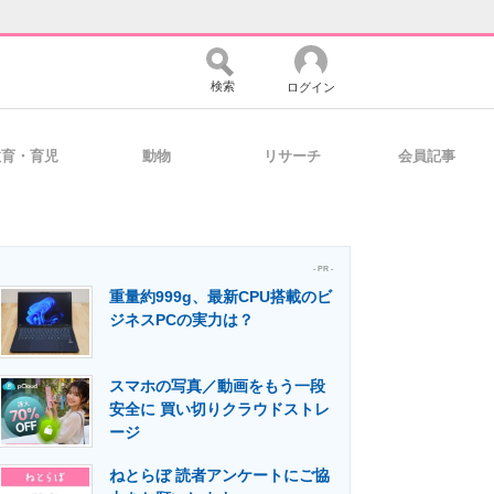
検索
ログイン
教育・育児
動物
リサーチ
会員記事
バイスの未来
好きが集まる 比べて選べる
- PR -
重量約999g、最新CPU搭載のビ
コミュニティ
マーケ×ITの今がよく分かる
ジネスPCの実力は？
スマホの写真／動画をもう一段
・活用を支援
安全に 買い切りクラウドストレ
ージ
ねとらぼ 読者アンケートにご協