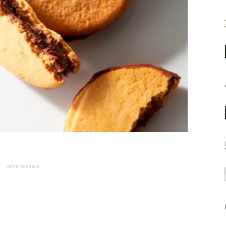
advertisement