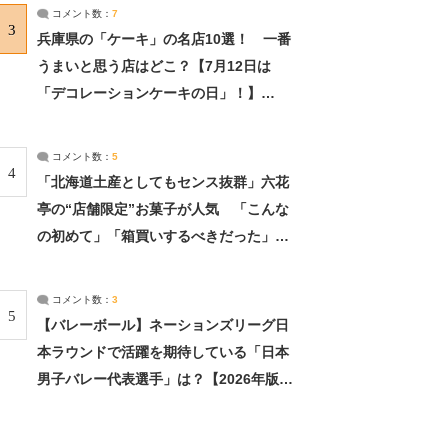
サーチ：2ページ目
コメント数：
7
3
兵庫県の「ケーキ」の名店10選！ 一番
うまいと思う店はどこ？【7月12日は
「デコレーションケーキの日」！】
（2/4） | 兵庫県 ねとらぼリサーチ：2ペ
ージ目
コメント数：
5
4
「北海道土産としてもセンス抜群」六花
亭の“店舗限定”お菓子が人気 「こんな
の初めて」「箱買いするべきだった」
（1/2） | 北海道 ねとらぼリサーチ
コメント数：
3
5
【バレーボール】ネーションズリーグ日
本ラウンドで活躍を期待している「日本
男子バレー代表選手」は？【2026年版・
人気投票実施中】（投票結果） | スポー
ツ ねとらぼリサーチ