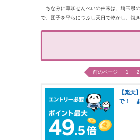
ちなみに草加せんべいの由来は、埼玉県の
で、団子を平らにつぶし天日で乾かし、焼
前のページ
1
2
【楽天】
で！ 