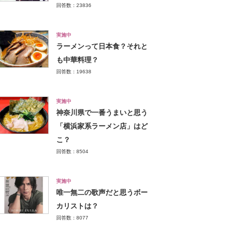
回答数：23836
実施中
ラーメンって日本食？それと
も中華料理？
回答数：19638
実施中
神奈川県で一番うまいと思う
「横浜家系ラーメン店」はど
こ？
回答数：8504
実施中
唯一無二の歌声だと思うボー
カリストは？
回答数：8077