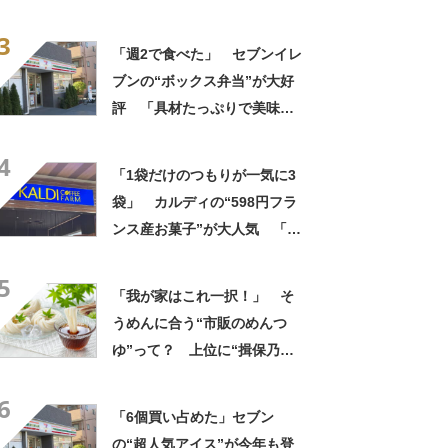
パ地下スイーツに負けぬ美味
3
しさ」「飲み物の相棒にバッ
「週2で食べた」 セブンイレ
チリ」【実食レビュー】
ブンの“ボックス弁当”が大好
評 「具材たっぷりで美味し
い」「買う以外の選択肢な
4
い」
「1袋だけのつもりが一気に3
袋」 カルディの“598円フラ
ンス産お菓子”が大人気 「デ
パ地下スイーツに負けぬ美味
5
しさ」「飲み物の相棒にバッ
「我が家はこれ一択！」 そ
チリ」【実食レビュー】
うめんに合う“市販のめんつ
ゆ”って？ 上位に“揖保乃
糸”製のめんつゆがランクイ
6
ン！「そうめんのつゆで一番
「6個買い占めた」セブン
しっくりきた」「美味しすぎ
の“超人気アイス”が今年も登