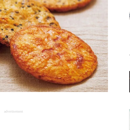
advertisement