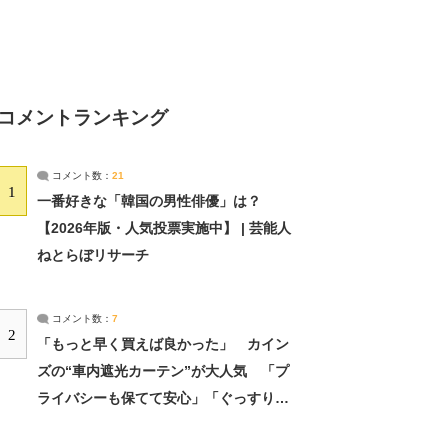
コメントランキング
コメント数：
21
1
一番好きな「韓国の男性俳優」は？
【2026年版・人気投票実施中】 | 芸能人
ねとらぼリサーチ
コメント数：
7
2
「もっと早く買えば良かった」 カイン
ズの“車内遮光カーテン”が大人気 「プ
ライバシーも保てて安心」「ぐっすり眠
れました」（2/2） | ライフ ねとらぼリ