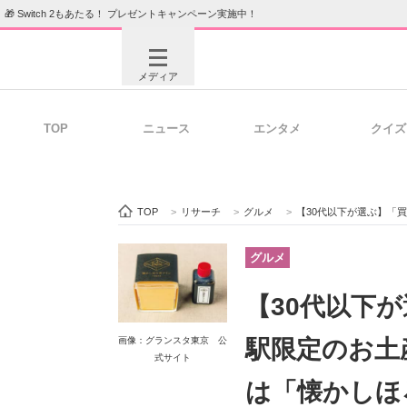
🎁 Switch 2もあたる！ プレゼントキャンペーン実施中！
メディア
TOP
ニュース
エンタメ
クイズ
注目記事を集めた総合ページ
ITの今
TOP
>
リサーチ
>
グルメ
>
【30代以下が選ぶ】「買ってきてほ
ビジネスと働き方のヒント
AI活用
グルメ
【30代以下
ITエンジニア向け専門サイト
企業向けI
画像：グランスタ東京 公
駅限定のお土
式サイト
は「懐かしほ