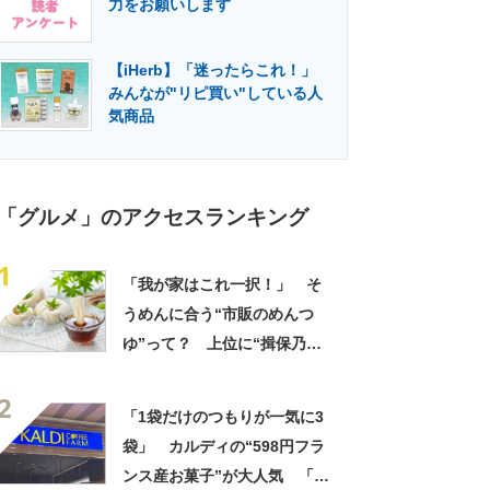
力をお願いします
門メディア
建設×テクノロジーの最前線
【iHerb】「迷ったらこれ！」
みんなが"リピ買い"している人
気商品
「グルメ」のアクセスランキング
1
「我が家はこれ一択！」 そ
うめんに合う“市販のめんつ
ゆ”って？ 上位に“揖保乃
糸”製のめんつゆがランクイ
2
ン！「そうめんのつゆで一番
「1袋だけのつもりが一気に3
しっくりきた」「美味しすぎ
袋」 カルディの“598円フラ
る」
ンス産お菓子”が大人気 「デ