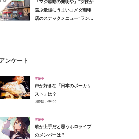
「マジ感動の発明や」“女性が
選ぶ最強にうまいコメダ珈琲
店のスナックメニュー”ランキ
ング！ 1位には「なんで2枚
あるんですか……？」「もは
や食べるのが1つの趣味」の声
アンケート
実施中
声が好きな「日本のボーカリ
スト」は？
回答数：49450
実施中
歌が上手だと思うホロライブ
のメンバーは？