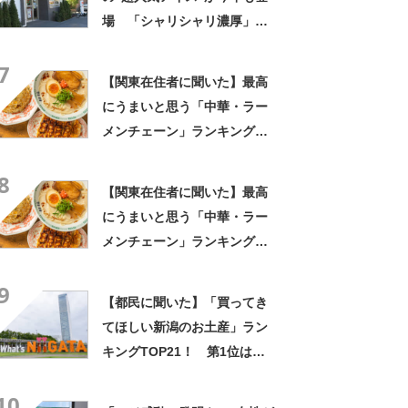
る」
場 「シャリシャリ濃厚」
「ちょーーーうまい」「箱で
7
欲しいよこれ」「喫茶店で出
【関東在住者に聞いた】最高
てきてもおかしくない」
にうまいと思う「中華・ラー
メンチェーン」ランキング
TOP23！ 第1位は「一風
8
堂」【2026年最新調査結果】
【関東在住者に聞いた】最高
にうまいと思う「中華・ラー
メンチェーン」ランキング
TOP23！ 第1位は「一風
9
堂」【2026年最新調査結果】
【都民に聞いた】「買ってき
てほしい新潟のお土産」ラン
キングTOP21！ 第1位は
「笹だんご（田中屋本店）」
10
【2026年最新調査結果】