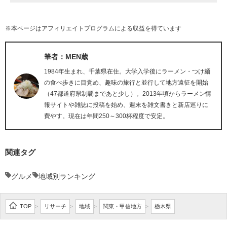
※本ページはアフィリエイトプログラムによる収益を得ています
筆者：MEN蔵
1984年生まれ、千葉県在住。大学入学後にラーメン・つけ麺
の食べ歩きに目覚め、趣味の旅行と並行して地方遠征を開始
（47都道府県制覇まであと少し）。2013年頃からラーメン情
報サイトや雑誌に投稿を始め、週末を雑文書きと新店巡りに
費やす。現在は年間250～300杯程度で安定。
関連タグ
グルメ
地域別ランキング
TOP
リサーチ
地域
関東・甲信地方
栃木県
>
>
>
>