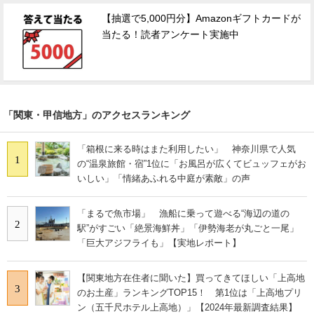
【抽選で5,000円分】Amazonギフトカードが
当たる！読者アンケート実施中
「関東・甲信地方」のアクセスランキング
「箱根に来る時はまた利用したい」 神奈川県で人気
1
の“温泉旅館・宿”1位に「お風呂が広くてビュッフェがお
いしい」「情緒あふれる中庭が素敵」の声
「まるで魚市場」 漁船に乗って遊べる“海辺の道の
2
駅”がすごい「絶景海鮮丼」「伊勢海老が丸ごと一尾」
「巨大アジフライも」【実地レポート】
【関東地方在住者に聞いた】買ってきてほしい「上高地
3
のお土産」ランキングTOP15！ 第1位は「上高地プリ
ン（五千尺ホテル上高地）」【2024年最新調査結果】