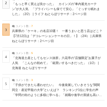
2
「もっと早く買えば良かった」 カインズの“車内遮光カーテ
ン”が大人気 「プライバシーも保てて安心」「ぐっすり眠れま
した」（2/2） | ライフ ねとらぼリサーチ：2ページ目
コメント数：
7
3
兵庫県の「ケーキ」の名店10選！ 一番うまいと思う店はどこ？
【7月12日は「デコレーションケーキの日」！】（2/4） | 兵庫県
ねとらぼリサーチ：2ページ目
コメント数：
5
4
「北海道土産としてもセンス抜群」六花亭の“店舗限定”お菓子が
人気 「こんなの初めて」「箱買いするべきだった」（1/2） |
北海道 ねとらぼリサーチ
コメント数：
3
5
「子供ができたら通わせたい」 今後発展していきそうな“関関
同立・産近甲龍の大学”といえば？ ランキング1位に学生の声
「学問の街のように多様に学べる」「就職や進学の実績も高い」
| 大学 ねとらぼリサーチ