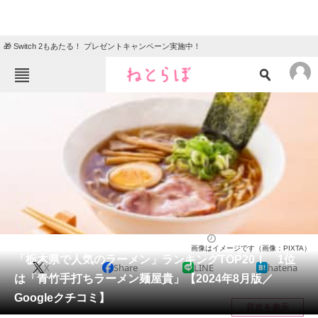
🎁 Switch 2もあたる！ プレゼントキャンペーン実施中！
ねとらぼメニュー
TOP
ニュース
エンタメ
クイズ
グルメ
地域
住まい
教育・育児
動物
リサーチ
栃木県
2024/08/01 16:05（公開）
画像はイメージです（画像：PIXTA）
会員記事
「栃木県で人気のラーメン」ランキングTOP20！ 1位
X
Share
LINE
hatena
は「青竹手打ちラーメン麺屋貴」【2024年8月版／
メディア
Googleクチコミ】
目次を表示
注目記事を集めた総合ページ