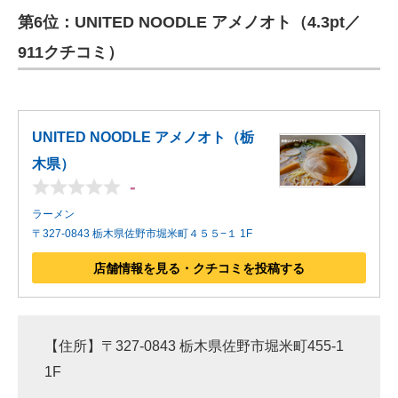
第6位：UNITED NOODLE アメノオト（4.3pt／
ITの今と未来を見通す
911クチコミ）
スマホと通信の最新トレンド
進化するPCとデバイスの未来
UNITED NOODLE アメノオト（栃
好きが集まる 比べて選べる
木県）
-
ビジネスと働き方のヒント
ラーメン
AI活用のいまが分かる
〒327-0843 栃木県佐野市堀米町４５５−１ 1F
企業ITのトレンドを詳説
店舗情報を見る・クチコミを投稿する
経営リーダーのコミュニティ
マーケ×ITの今がよく分かる
【住所】〒327-0843 栃木県佐野市堀米町455-1
1F
ITエンジニア向け専門サイト