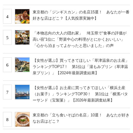
東京都の「ジンギスカン」の名店15選！ あなたが一番
4
好きな店はどこ？【人気投票実施中】
「本物志向の大人の隠れ家」 埼玉県で“食事の評価が
5
高い宿”1位に「野菜中心の料理がとにかくおいしい」
「心から泊まってよかったと思いました」の声
【女性が選ぶ】買ってきてほしい「草津温泉のお土産」
6
ランキングTOP17！ 第1位は「湯もみプリン（草津温
泉プリン）」【2024年最新調査結果】
【女性が選ぶ】お土産に買ってきてほしい「横浜土産
7
（お菓子）」ランキングTOP30！ 第1位は「横濱バタ
ーサンド（宝製菓）」【2026年最新調査結果】
東京都の「立ち食いそばの名店」10選！ あなたが好き
8
なお店はどこ？