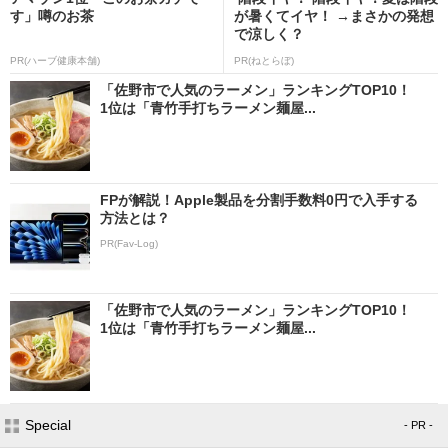
す」噂のお茶
が暑くてイヤ！ →まさかの発想
で涼しく？
PR(ハーブ健康本舗)
PR(ねとらぼ)
「佐野市で人気のラーメン」ランキングTOP10！
1位は「青竹手打ちラーメン麺屋...
FPが解説！Apple製品を分割手数料0円で入手する
方法とは？
PR(Fav-Log)
「佐野市で人気のラーメン」ランキングTOP10！
1位は「青竹手打ちラーメン麺屋...
Special
- PR -