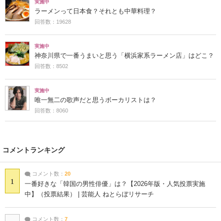
実施中
ラーメンって日本食？それとも中華料理？
回答数：19628
実施中
神奈川県で一番うまいと思う「横浜家系ラーメン店」はどこ？
回答数：8502
実施中
唯一無二の歌声だと思うボーカリストは？
回答数：8060
コメントランキング
コメント数：
20
1
一番好きな「韓国の男性俳優」は？【2026年版・人気投票実施
中】（投票結果） | 芸能人 ねとらぼリサーチ
コメント数：
7