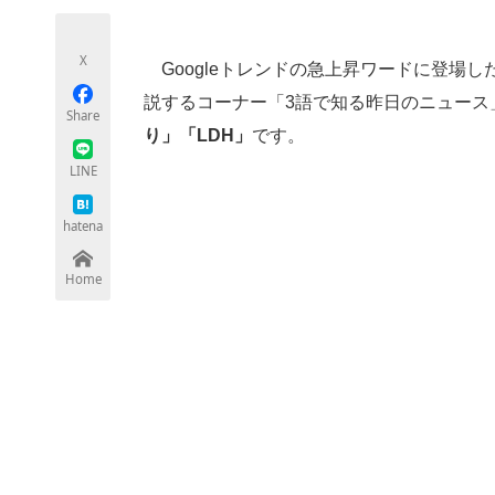
モノづくり技術者専門サイト
エレクトロ
X
Googleトレンドの急上昇ワードに登場
説するコーナー「3語で知る昨日のニュース
Share
ちょっと気になるネットの話題
り」「LDH」
です。
LINE
hatena
Home