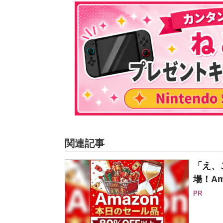
関連記事
「え、
場！Am
PR