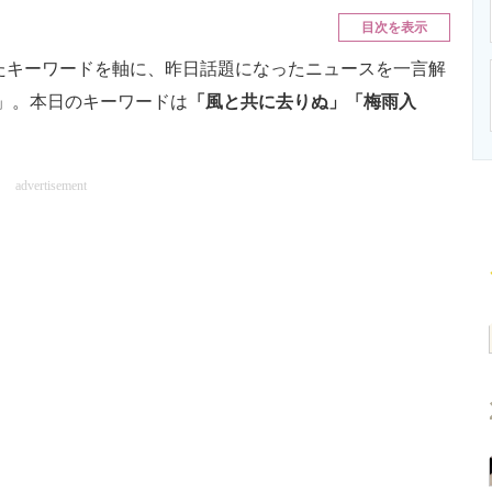
ニクス専門サイト
電子設計の基本と応用
エネルギーの専
目次を表示
したキーワードを軸に、昨日話題になったニュースを一言解
」。本日のキーワードは
「風と共に去りぬ」「梅雨入
advertisement