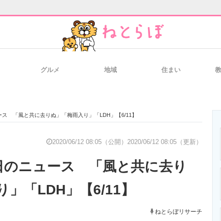
グルメ
地域
住まい
と未来を見通す
スマホと通信の最新トレンド
進化するPCとデ
ス 「風と共に去りぬ」「梅雨入り」「LDH」【6/11】
のいまが分かる
企業ITのトレンドを詳説
経営リーダーの
2020/06/12 08:05（公開）
2020/06/12 08:05（更新）
日のニュース 「風と共に去り
T製品の総合サイト
IT製品の技術・比較・事例
製造業のIT導入
」「LDH」【6/11】
ねとらぼリサーチ