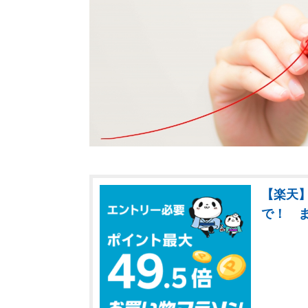
【楽天】
で！ 