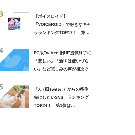
3
【ボイスロイド】
「VOICEROID」で好きなキャ
ラランキングTOP17！ 第1
位は「結月ゆかり」【2023年
4
最新投票結果】
PC版Twitter“旧UI”提供終了に
「悲しい」「新UIは使いづら
い」など悲しみの声が相次ぐ
5
「X（旧Twitter）からの移住
先にしたいSNS」ランキング
TOP24！ 第1位は
「Misskey」【2024年最新調
査結果】