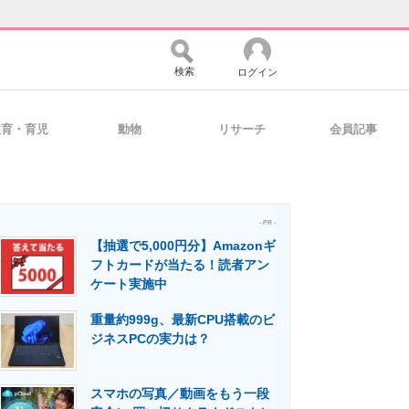
検索
ログイン
教育・育児
動物
リサーチ
会員記事
バイスの未来
好きが集まる 比べて選べる
- PR -
【抽選で5,000円分】Amazonギ
コミュニティ
マーケ×ITの今がよく分かる
フトカードが当たる！読者アン
ケート実施中
重量約999g、最新CPU搭載のビ
・活用を支援
ジネスPCの実力は？
スマホの写真／動画をもう一段