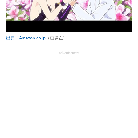
出典：Amazon.co.jp
（画像左）
advertisement