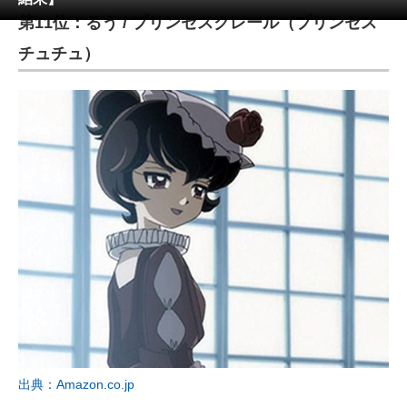
第11位：るう / プリンセスクレール（プリンセス
ITの今と未来を見通す
チュチュ）
スマホと通信の最新トレンド
進化するPCとデバイスの未来
好きが集まる 比べて選べる
ビジネスと働き方のヒント
AI活用のいまが分かる
企業ITのトレンドを詳説
経営リーダーのコミュニティ
マーケ×ITの今がよく分かる
出典：Amazon.co.jp
ITエンジニア向け専門サイト