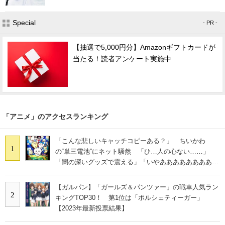
Special
- PR -
【抽選で5,000円分】Amazonギフトカードが
当たる！読者アンケート実施中
「アニメ」のアクセスランキング
「こんな悲しいキャッチコピーある？」 ちいかわ
1
の“単三電池”にネット騒然 「ひ…人の心ない……」
「闇の深いグッズで震える」「いやあああああああああ
あ」
【ガルパン】「ガールズ＆パンツァー」の戦車人気ラン
2
キングTOP30！ 第1位は「ポルシェティーガー」
【2023年最新投票結果】