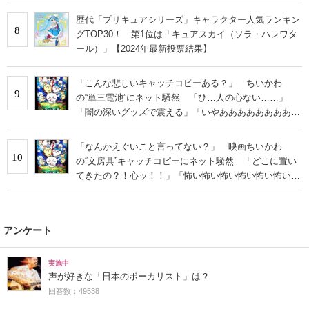
歴代「プリキュアシリーズ」キャラクター人気ランキン
8
グTOP30！ 第1位は「キュアスカイ（ソラ・ハレワタ
ール）」【2024年最新投票結果】
「こんな悲しいキャッチコピーある？」 ちいかわ
9
の“単三電池”にネット騒然 「ひ…人の心ない……」
「闇の深いグッズで震える」「いやあああああああああ
あ」
「なんかえぐいこと言ってない？」 映画ちいかわ
10
の“文房具”キャッチコピーにネット騒然 「どこに置い
てきたの？！心ッ！！」「怖い怖い怖い怖い怖い怖い怖
い」
アンケート
実施中
声が好きな「日本のボーカリスト」は？
回答数：49538