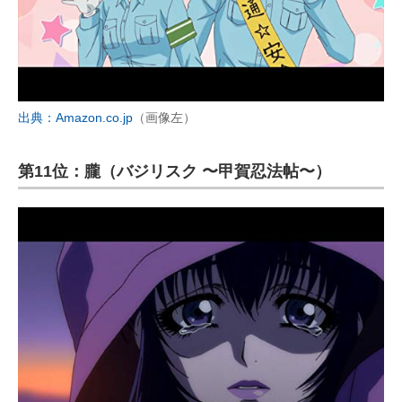
出典：Amazon.co.jp
（画像左）
第11位：朧（バジリスク 〜甲賀忍法帖〜）