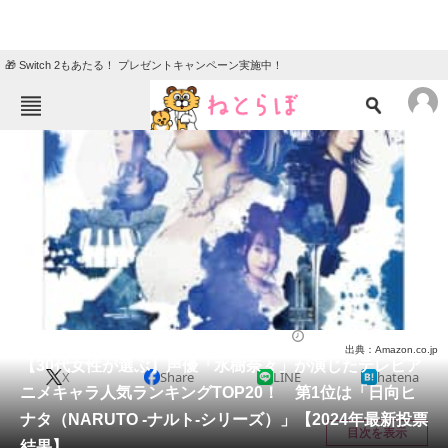
🎁 Switch 2もあたる！ プレゼントキャンペーン実施中！
ねとらぼメニュー
TOP
ニュース
エンタメ
クイズ
グルメ
地域
住まい
教育・育児
動物
リサーチ
アニメ
2024/08/15 21:45（公開）
出典：Amazon.co.jp
会員記事
【30代女性が選ぶ】声優「水樹奈々」が演じたテレビア
X
Share
LINE
hatena
ニメキャラ人気ランキングTOP20！ 第1位は「日向ヒ
メディア
ナタ（NARUTO -ナルト-シリーズ）」【2024年最新投票
目次を表示
結果】
注目記事を集めた総合ページ