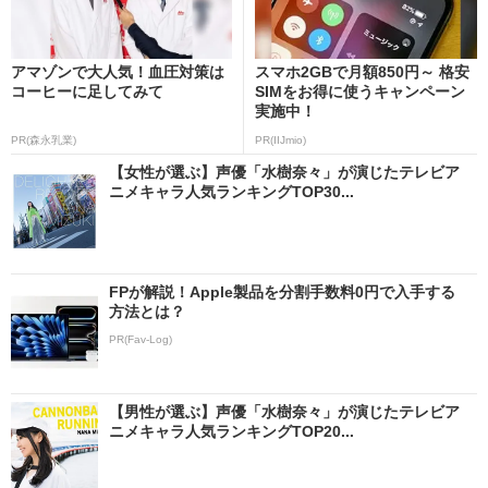
アマゾンで大人気！血圧対策は
スマホ2GBで月額850円～ 格安
コーヒーに足してみて
SIMをお得に使うキャンペーン
実施中！
PR(森永乳業)
PR(IIJmio)
【女性が選ぶ】声優「水樹奈々」が演じたテレビア
ニメキャラ人気ランキングTOP30...
FPが解説！Apple製品を分割手数料0円で入手する
方法とは？
PR(Fav-Log)
【男性が選ぶ】声優「水樹奈々」が演じたテレビア
ニメキャラ人気ランキングTOP20...