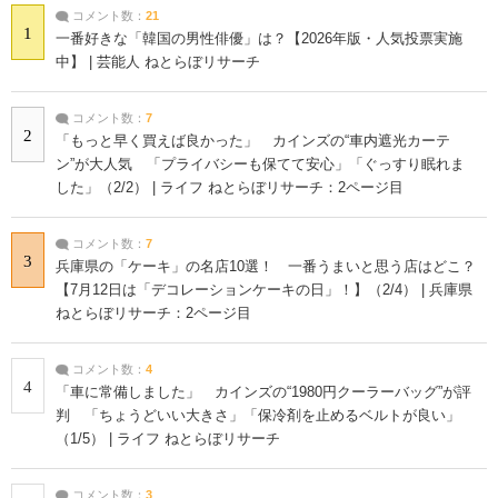
コメント数：
21
1
一番好きな「韓国の男性俳優」は？【2026年版・人気投票実施
中】 | 芸能人 ねとらぼリサーチ
コメント数：
7
2
「もっと早く買えば良かった」 カインズの“車内遮光カーテ
ン”が大人気 「プライバシーも保てて安心」「ぐっすり眠れま
した」（2/2） | ライフ ねとらぼリサーチ：2ページ目
コメント数：
7
3
兵庫県の「ケーキ」の名店10選！ 一番うまいと思う店はどこ？
【7月12日は「デコレーションケーキの日」！】（2/4） | 兵庫県
ねとらぼリサーチ：2ページ目
コメント数：
4
4
「車に常備しました」 カインズの“1980円クーラーバッグ”が評
判 「ちょうどいい大きさ」「保冷剤を止めるベルトが良い」
（1/5） | ライフ ねとらぼリサーチ
コメント数：
3