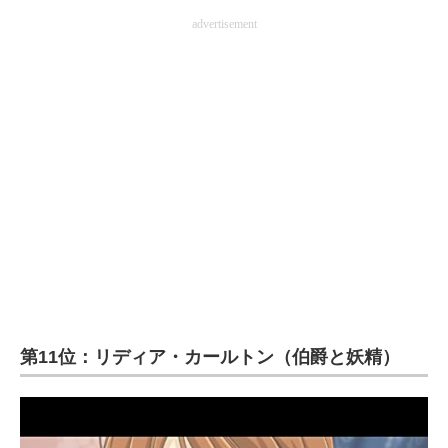
企業向けIT製品の総合サイト
advertisement
IT製品の技術・比較・事例
製造業のIT導入・活用を支援
モノづくり技術者専門サイト
エレクトロニクス専門サイト
電子設計の基本と応用
エネルギーの専門メディア
建設×テクノロジーの最前線
第11位：リディア・カールトン（伯爵と妖精）
ちょっと気になるネットの話題