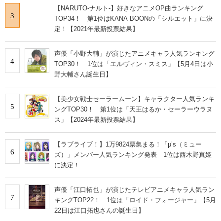
【NARUTO-ナルト-】好きなアニメOP曲ランキング
3
TOP34！ 第1位はKANA-BOONの「シルエット」に決
定！【2021年最新投票結果】
声優「小野大輔」が演じたアニメキャラ人気ランキング
4
TOP30！ 1位は「エルヴィン・スミス」【5月4日は小
野大輔さん誕生日】
【美少女戦士セーラームーン】キャラクター人気ランキ
5
ングTOP30！ 第1位は「天王はるか・セーラーウラヌ
ス」【2024年最新投票結果】
【ラブライブ！】1万9824票集まる！「μ’s（ミュー
6
ズ）」メンバー人気ランキング発表 1位は西木野真姫
に決定！
声優「江口拓也」が演じたテレビアニメキャラ人気ラン
7
キングTOP22！ 1位は「ロイド・フォージャー」【5月
22日は江口拓也さんの誕生日】