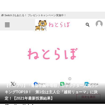
🎁 Switch 2もあたる！ プレゼントキャンペーン実施中！
ねとらぼメニュー
TOP
ニュース
エンタメ
クイズ
グルメ
地域
住まい
教育・育児
動物
リサーチ
漫画
2021/07/15 19:20（公開）
X
Share
LINE
hatena
会員記事
【テニプリ】「青春学園中等部」キャラクター人気ラン
キングTOP19！ 第1位は主人公「越前リョーマ」に決
メディア
目次を表示
定！【2021年最新投票結果】
注目記事を集めた総合ページ