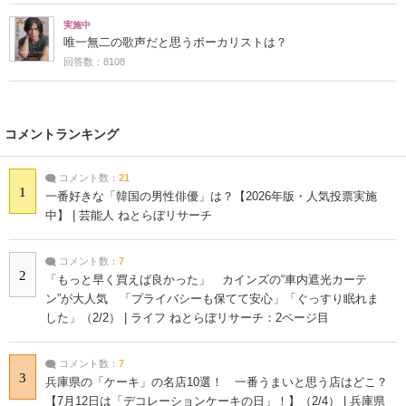
実施中
唯一無二の歌声だと思うボーカリストは？
回答数：8108
コメントランキング
コメント数：
21
1
一番好きな「韓国の男性俳優」は？【2026年版・人気投票実施
中】 | 芸能人 ねとらぼリサーチ
コメント数：
7
2
「もっと早く買えば良かった」 カインズの“車内遮光カーテ
ン”が大人気 「プライバシーも保てて安心」「ぐっすり眠れま
した」（2/2） | ライフ ねとらぼリサーチ：2ページ目
コメント数：
7
3
兵庫県の「ケーキ」の名店10選！ 一番うまいと思う店はどこ？
【7月12日は「デコレーションケーキの日」！】（2/4） | 兵庫県