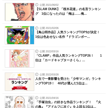
公開 2021/06/02
【SLAM DUNK】「桜木花道」の名言ランキン
グ 1位になったのは「俺は……俺...
公開 2021/02/06
【鳥山明作品】人気ランキングTOP9が決定！
1位は色あせない名作『ドラゴンボー...
公開 2022/03/16
「CLAMP」作品人気ランキングTOP26！ 1
位は「カードキャプターさくら」...
公開 2022/03/28
人生で一番影響を受けた「少年マンガ」ランキ
ングTOP19！ 40代が選んだ1位は...
公開 2021/04/16
「手塚治虫」の好きな作品ランキング！ 『火
の鳥』『アドルフに次ぐ』を上回る1位は...