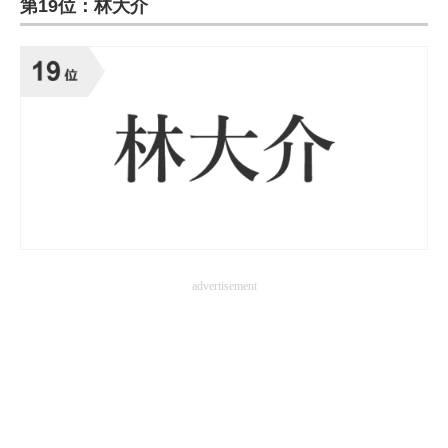
第19位：林大介
ITの今と未来を見通す
スマホと通信の最新トレンド
進化するPCとデバイスの未来
好きが集まる 比べて選べる
ビジネスと働き方のヒント
AI活用のいまが分かる
advertisement
企業ITのトレンドを詳説
経営リーダーのコミュニティ
マーケ×ITの今がよく分かる
ITエンジニア向け専門サイト