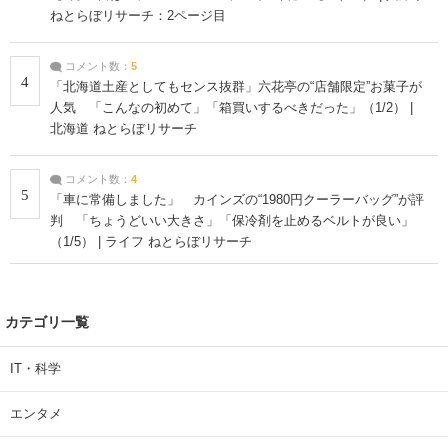
ねとらぼリサーチ：2ページ目
コメント数：
5
4
「北海道土産としてもセンス抜群」六花亭の“店舗限定”お菓子が
人気 「こんなの初めて」「箱買いするべきだった」（1/2） |
北海道 ねとらぼリサーチ
コメント数：
4
5
「車に常備しました」 カインズの“1980円クーラーバッグ”が評
判 「ちょうどいい大きさ」「保冷剤を止めるベルトが良い」
（1/5） | ライフ ねとらぼリサーチ
カテゴリ一覧
IT・科学
エンタメ