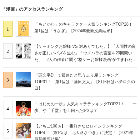
「漫画」のアクセスランキング
「ちいかわ」のキャラクター人気ランキングTOP28！
1
第1位は「うさぎ」【2024年最新投票結果】
【ゲーミングお嬢様 VS 対ありでした。】「人間性の良
2
さが正しいバズを生む」「ウメハラの言葉を20回聞い
た」 2人の作者に聞く“格ゲーお嬢様漫画”が生まれた理
由
「頭文字D」で最速だと思う走り屋ランキング
3
TOP31！ 第1位は「藤原文太」【8月6日はハチロクの
日】
「はじめの一歩」人気キャラランキングTOP21！ 「一
4
歩」や「千堂」を上回った1位は？
【いちご100％】一番好きなヒロインランキング
5
TOP4！ 第1位は「北大路さつき」に決定！【2021年
最新投票結果】