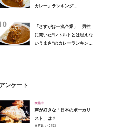
カレー」ランキング
TOP30！ 第1位は「カレー
10
マルシェ（ハウス食品）」【7
「さすがは一流企業」 男性
月29日は「福神漬の日」！】
に聞いた“レトルトとは思えな
いうまさ”のカレーランキン
グ！ 「CMで観て食べてみた
かった」「レトルトの良さが
際立つカレー」
アンケート
実施中
声が好きな「日本のボーカリ
スト」は？
回答数：49453