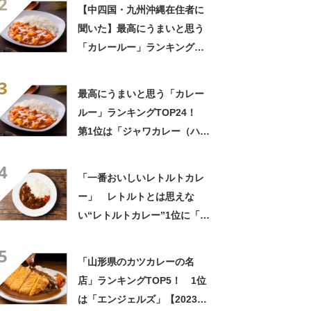
2
カレー（ハウス食品）」
【中四国・九州沖縄在住者に
【2026年最新調査結果】
聞いた】最高にうまいと思う
「カレールー」ランキング
TOP23！ 第1位は「ジャワ
3
カレー（ハウス食品）」
最高にうまいと思う「カレー
【2026年最新調査結果】
ルー」ランキングTOP24！
第1位は「ジャワカレー（ハウ
ス食品）」【2026年最新調査
4
結果】
「一番おいしいレトルトカレ
ー」 レトルトとは思えな
い“レトルトカレー”1位に「し
っかりとスパイスを感じる」
5
「具がちゃんと入ってておい
「山形県のカツカレーの名
しい」の声【7月29日は福神
店」ランキングTOP5！ 1位
漬の日】
は「エンジェルズ」【2023年