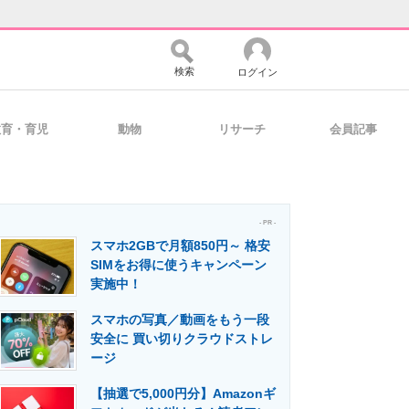
検索
ログイン
教育・育児
動物
リサーチ
会員記事
バイスの未来
好きが集まる 比べて選べる
- PR -
スマホ2GBで月額850円～ 格安
コミュニティ
マーケ×ITの今がよく分かる
SIMをお得に使うキャンペーン
実施中！
スマホの写真／動画をもう一段
・活用を支援
安全に 買い切りクラウドストレ
ージ
【抽選で5,000円分】Amazonギ