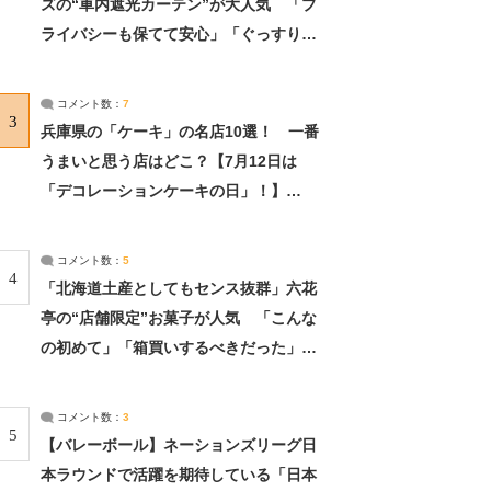
ズの“車内遮光カーテン”が大人気 「プ
ライバシーも保てて安心」「ぐっすり眠
れました」（2/2） | ライフ ねとらぼリ
サーチ：2ページ目
コメント数：
7
3
兵庫県の「ケーキ」の名店10選！ 一番
うまいと思う店はどこ？【7月12日は
「デコレーションケーキの日」！】
（2/4） | 兵庫県 ねとらぼリサーチ：2ペ
ージ目
コメント数：
5
4
「北海道土産としてもセンス抜群」六花
亭の“店舗限定”お菓子が人気 「こんな
の初めて」「箱買いするべきだった」
（1/2） | 北海道 ねとらぼリサーチ
コメント数：
3
5
【バレーボール】ネーションズリーグ日
本ラウンドで活躍を期待している「日本