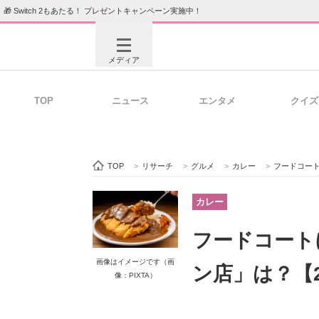
🎁 Switch 2もあたる！ プレゼントキャンペーン実施中！
メディア
TOP
ニュース
エンタメ
クイズ
注目記事を集めた総合ページ
ITの今
TOP
>
リサーチ
>
グルメ
>
カレー
>
フードコート
ビジネスと働き方のヒント
AI活用
カレー
フードコート
ITエンジニア向け専門サイト
企業向けI
画像はイメージです（画
ン店」は？【
像：PIXTA）