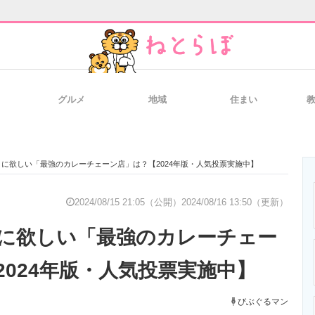
グルメ
地域
住まい
と未来を見通す
スマホと通信の最新トレンド
進化するPCとデ
に欲しい「最強のカレーチェーン店」は？【2024年版・人気投票実施中】
のいまが分かる
企業ITのトレンドを詳説
経営リーダーの
2024/08/15 21:05（公開）
2024/08/16 13:50（更新）
に欲しい「最強のカレーチェー
T製品の総合サイト
IT製品の技術・比較・事例
製造業のIT導入
2024年版・人気投票実施中】
びぶぐるマン