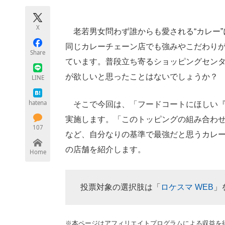
モノづくり技術者専門サイト
エレクトロ
X
老若男女問わず誰からも愛される“カレー”
同じカレーチェーン店でも強みやこだわり
Share
ちょっと気になるネットの話題
ています。普段立ち寄るショッピングセン
が欲しいと思ったことはないでしょうか？
LINE
hatena
そこで今回は、「フードコートにほしい『
実施します。「このトッピングの組み合わ
107
など、自分なりの基準で最強だと思うカレー
の店舗を紹介します。
Home
投票対象の選択肢は「
ロケスマ WEB
」
※本ページはアフィリエイトプログラムによる収益を