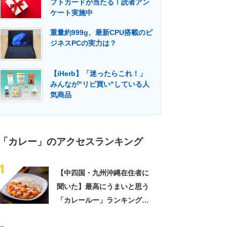
フトカードが当たる！読者アン
門メディア
建設×テクノロジーの最前線
ケート実施中
重量約999g、最新CPU搭載のビ
ジネスPCの実力は？
【iHerb】「迷ったらこれ！」
みんなが"リピ買い"している人
気商品
「カレー」のアクセスランキング
1
【中四国・九州沖縄在住者に
聞いた】最高にうまいと思う
「カレールー」ランキング
TOP23！ 第1位は「ジャワ