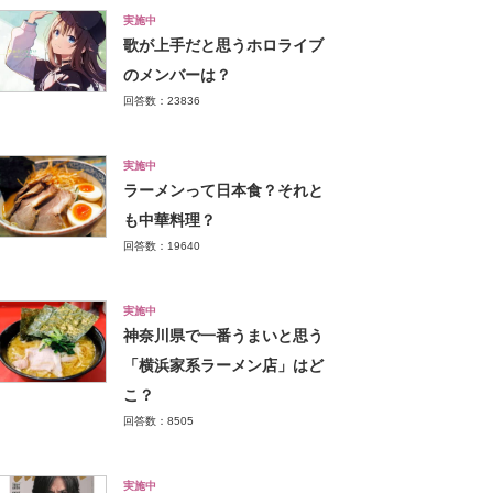
実施中
歌が上手だと思うホロライブ
のメンバーは？
回答数：23836
実施中
ラーメンって日本食？それと
も中華料理？
回答数：19640
実施中
神奈川県で一番うまいと思う
「横浜家系ラーメン店」はど
こ？
回答数：8505
実施中