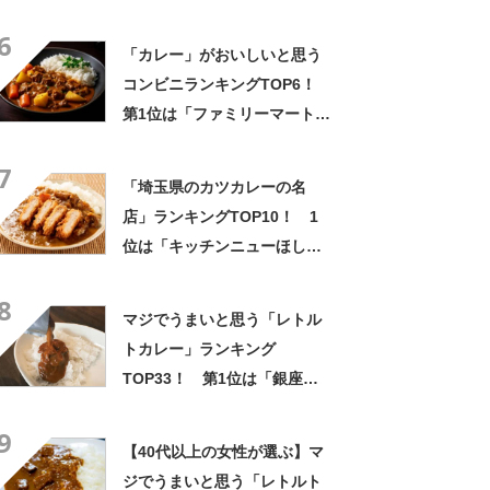
1月24日時点／SARAH】
6
「カレー」がおいしいと思う
コンビニランキングTOP6！
第1位は「ファミリーマート」
【2023年最新投票結果】
7
「埼玉県のカツカレーの名
店」ランキングTOP10！ 1
位は「キッチンニューほし
の」【2023年10月11日時点／
8
SARAH】
マジでうまいと思う「レトル
トカレー」ランキング
TOP33！ 第1位は「銀座カ
リー（明治）」【2024年最新
9
投票結果】
【40代以上の女性が選ぶ】マ
ジでうまいと思う「レトルト