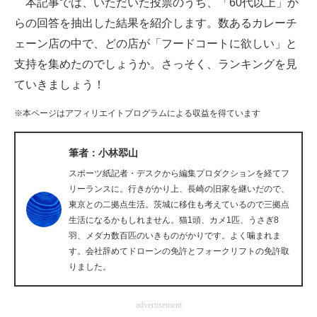
本記事では、いただいた投票のうち、「60代以上」か
企業向けIT製品の総合サイト
らの回答を抽出した結果を紹介します。数あるカレーチ
ェーン店の中で、どの店が「フードコートに欲しい」と
IT製品の技術・比較・事例
支持を集めたのでしょうか。さっそく、ランキングを見
製造業のIT導入・活用を支援
ていきましょう！
モノづくり技術者専門サイト
※本ページはアフィリエイトプログラムによる収益を得ています
エレクトロニクス専門サイト
筆者：小林翆山
電子設計の基本と応用
スポーツ紙記者・デスクから編集プロダクションを経てフ
リーランスに。行きがかり上、長崎の旧家を継いだので、
エネルギーの専門メディア
東京との二拠点生活。茨城に移住も考えているので三拠点
生活になるかもしれません。猫1頭、カメ1匹、うさぎ8
建設×テクノロジーの最前線
羽、メダカ数百匹のいきものがかりです。よく噛まれま
す。会社辞めてドローンの免許とフォークリフトの免許取
ちょっと気になるネットの話題
りました。
advertisement