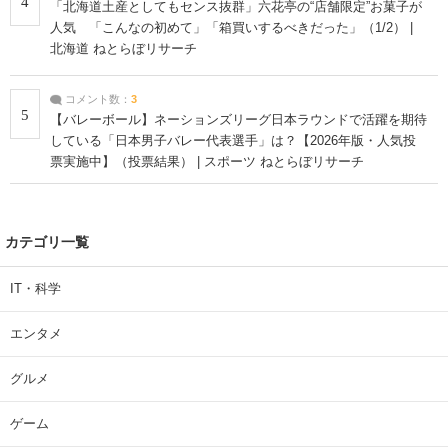
4
「北海道土産としてもセンス抜群」六花亭の“店舗限定”お菓子が
人気 「こんなの初めて」「箱買いするべきだった」（1/2） |
北海道 ねとらぼリサーチ
コメント数：
3
5
【バレーボール】ネーションズリーグ日本ラウンドで活躍を期待
している「日本男子バレー代表選手」は？【2026年版・人気投
票実施中】（投票結果） | スポーツ ねとらぼリサーチ
カテゴリ一覧
IT・科学
エンタメ
グルメ
ゲーム