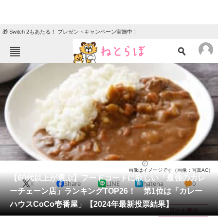
🎁 Switch 2もあたる！ プレゼントキャンペーン実施中！
ねとらぼメニュー
TOP
ニュース
エンタメ
クイズ
グルメ
地域
住まい
教育・育児
動物
リサーチ
カレー
2025/01/06 19:40（公開）
画像はイメージです（画像：写真AC）
会員記事
【60代以上が選ぶ】フードコートに欲しい「最強のカレ
X
Share
LINE
hatena
0
ーチェーン店」ランキングTOP26！ 第1位は「カレー
メディア
ハウスCoCo壱番屋」【2024年最新投票結果】
目次を表示
注目記事を集めた総合ページ