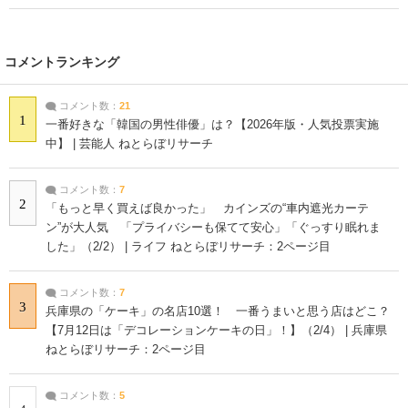
コメントランキング
コメント数：
21
1
一番好きな「韓国の男性俳優」は？【2026年版・人気投票実施
中】 | 芸能人 ねとらぼリサーチ
コメント数：
7
2
「もっと早く買えば良かった」 カインズの“車内遮光カーテ
ン”が大人気 「プライバシーも保てて安心」「ぐっすり眠れま
した」（2/2） | ライフ ねとらぼリサーチ：2ページ目
コメント数：
7
3
兵庫県の「ケーキ」の名店10選！ 一番うまいと思う店はどこ？
【7月12日は「デコレーションケーキの日」！】（2/4） | 兵庫県
ねとらぼリサーチ：2ページ目
コメント数：
5