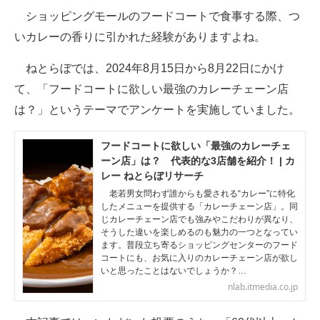
ショッピングモールのフードコートで食事する際、つ
ITの今と未来を見通す
いカレーの香りに引かれた経験がありますよね。
スマホと通信の最新トレンド
ねとらぼでは、2024年8月15日から8月22日にかけ
て、「フードコートに欲しい最強のカレーチェーン店
進化するPCとデバイスの未来
は？」というテーマでアンケートを実施していました。
好きが集まる 比べて選べる
フードコートに欲しい「最強のカレーチェ
ビジネスと働き方のヒント
ーン店」は？ 代表的な3店舗を紹介！ | カ
レー ねとらぼリサーチ
AI活用のいまが分かる
老若男女問わず誰からも愛される“カレー”に特化
したメニューを提供する「カレーチェーン店」。同
企業ITのトレンドを詳説
じカレーチェーン店でも強みやこだわりが異なり、
そうした違いを楽しめるのも魅力の一つとなってい
経営リーダーのコミュニティ
ます。普段立ち寄るショッピングセンターのフード
コートにも、お気に入りのカレーチェーン店が欲し
いと思ったことはないでしょうか？…
マーケ×ITの今がよく分かる
nlab.itmedia.co.jp
ITエンジニア向け専門サイト