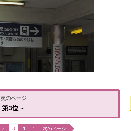
第3位～
2
3
4
5
次のページ