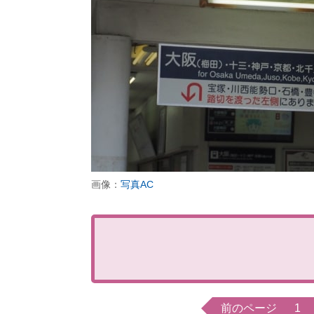
画像：
写真AC
前のページ
1