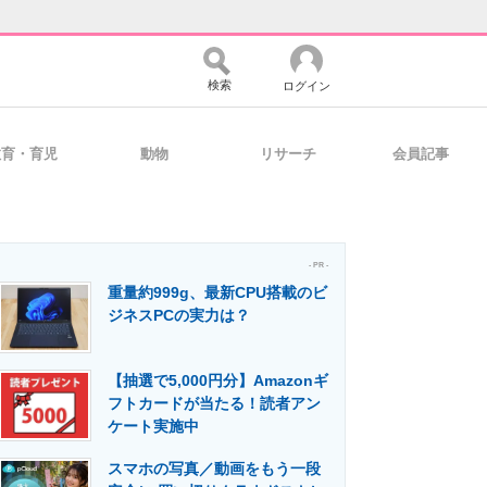
検索
ログイン
教育・育児
動物
リサーチ
会員記事
バイスの未来
好きが集まる 比べて選べる
- PR -
重量約999g、最新CPU搭載のビ
コミュニティ
マーケ×ITの今がよく分かる
ジネスPCの実力は？
【抽選で5,000円分】Amazonギ
・活用を支援
フトカードが当たる！読者アン
ケート実施中
スマホの写真／動画をもう一段