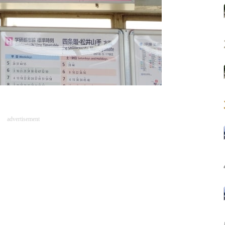
advertisement