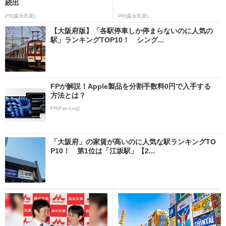
続出
PR(森永乳業)
PR(森永乳業)
【大阪府版】「各駅停車しか停まらないのに人気の
駅」ランキングTOP10！ シング...
FPが解説！Apple製品を分割手数料0円で入手する
方法とは？
PR(Fav-Log)
「大阪府」の家賃が高いのに人気な駅ランキングTO
P10！ 第1位は「江坂駅」【2...