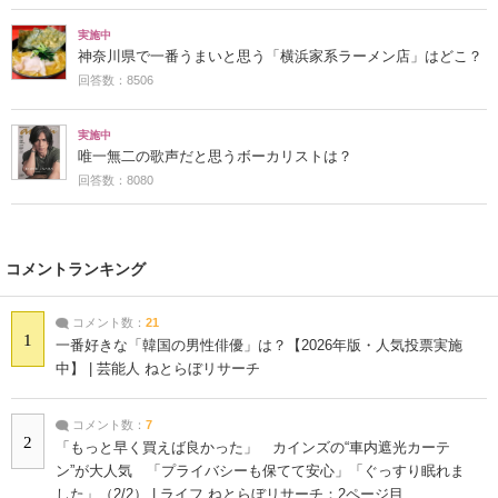
実施中
神奈川県で一番うまいと思う「横浜家系ラーメン店」はどこ？
回答数：8506
実施中
唯一無二の歌声だと思うボーカリストは？
回答数：8080
コメントランキング
コメント数：
21
1
一番好きな「韓国の男性俳優」は？【2026年版・人気投票実施
中】 | 芸能人 ねとらぼリサーチ
コメント数：
7
2
「もっと早く買えば良かった」 カインズの“車内遮光カーテ
ン”が大人気 「プライバシーも保てて安心」「ぐっすり眠れま
した」（2/2） | ライフ ねとらぼリサーチ：2ページ目