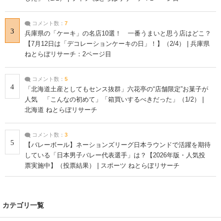
コメント数：
7
3
兵庫県の「ケーキ」の名店10選！ 一番うまいと思う店はどこ？
【7月12日は「デコレーションケーキの日」！】（2/4） | 兵庫県
ねとらぼリサーチ：2ページ目
コメント数：
5
4
「北海道土産としてもセンス抜群」六花亭の“店舗限定”お菓子が
人気 「こんなの初めて」「箱買いするべきだった」（1/2） |
北海道 ねとらぼリサーチ
コメント数：
3
5
【バレーボール】ネーションズリーグ日本ラウンドで活躍を期待
している「日本男子バレー代表選手」は？【2026年版・人気投
票実施中】（投票結果） | スポーツ ねとらぼリサーチ
カテゴリ一覧