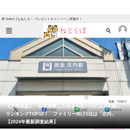
🎁 Switch 2もあたる！ プレゼントキャンペーン実施中！
ねとらぼメニュー
TOP
ニュース
エンタメ
クイズ
グルメ
地域
住まい
教育・育児
動物
リサーチ
大阪府
2024/08/26 12:15（公開）
画像：写真AC
会員記事
【大阪府版】「各駅停車しか止まらないのに人気の駅」
X
Share
LINE
hatena
ランキングTOP10！ ファミリー向け1位は「庄内」
メディア
【2024年最新調査結果】
目次を表示
注目記事を集めた総合ページ