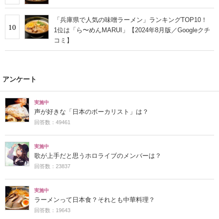
「兵庫県で人気の味噌ラーメン」ランキングTOP10！
10
1位は「ら〜めんMARUI」【2024年8月版／Googleクチ
コミ】
アンケート
実施中
声が好きな「日本のボーカリスト」は？
回答数：49461
実施中
歌が上手だと思うホロライブのメンバーは？
回答数：23837
実施中
ラーメンって日本食？それとも中華料理？
回答数：19643