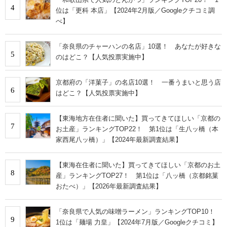
4
位は「更科 本店」【2024年2月版／Googleクチコミ調
べ】
「奈良県のチャーハンの名店」10選！ あなたが好きな
5
のはどこ？【人気投票実施中】
京都府の「洋菓子」の名店10選！ 一番うまいと思う店
6
はどこ？【人気投票実施中】
【東海地方在住者に聞いた】買ってきてほしい「京都の
7
お土産」ランキングTOP22！ 第1位は「生八ッ橋（本
家西尾八ッ橋）」【2024年最新調査結果】
【東海在住者に聞いた】買ってきてほしい「京都のお土
8
産」ランキングTOP27！ 第1位は「八ッ橋（京都銘菓
おたべ）」【2026年最新調査結果】
「奈良県で人気の味噌ラーメン」ランキングTOP10！
9
1位は「麺場 力皇」【2024年7月版／Googleクチコミ】