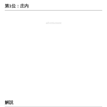
第1位：庄内
ITの今と未来を見通す
スマホと通信の最新トレンド
advertisement
進化するPCとデバイスの未来
好きが集まる 比べて選べる
ビジネスと働き方のヒント
AI活用のいまが分かる
企業ITのトレンドを詳説
経営リーダーのコミュニティ
マーケ×ITの今がよく分かる
解説
ITエンジニア向け専門サイト