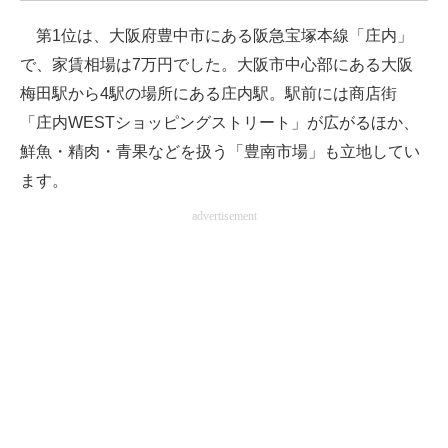
企業向けIT製品の総合サイト
第1位は、大阪府豊中市にある阪急宝塚本線「庄内」
で、家賃相場は7万円でした。大阪市中心部にある大阪
IT製品の技術・比較・事例
梅田駅から4駅の場所にある庄内駅。駅前には商店街
製造業のIT導入・活用を支援
「庄内WESTショッピングストリート」が広がるほか、
鮮魚・精肉・青果などを扱う「豊南市場」も立地してい
モノづくり技術者専門サイト
ます。
エレクトロニクス専門サイト
advertisement
電子設計の基本と応用
エネルギーの専門メディア
建設×テクノロジーの最前線
ちょっと気になるネットの話題