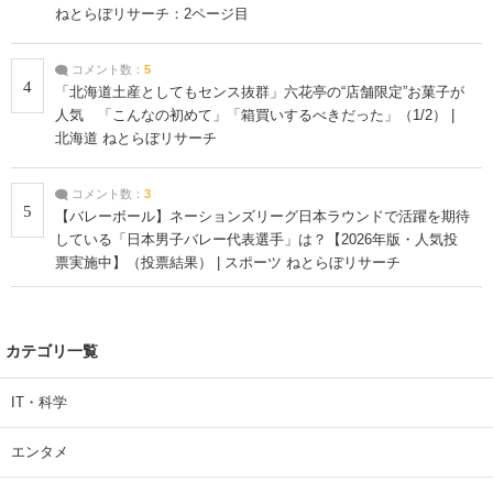
ねとらぼリサーチ：2ページ目
コメント数：
5
4
「北海道土産としてもセンス抜群」六花亭の“店舗限定”お菓子が
人気 「こんなの初めて」「箱買いするべきだった」（1/2） |
北海道 ねとらぼリサーチ
コメント数：
3
5
【バレーボール】ネーションズリーグ日本ラウンドで活躍を期待
している「日本男子バレー代表選手」は？【2026年版・人気投
票実施中】（投票結果） | スポーツ ねとらぼリサーチ
カテゴリ一覧
IT・科学
エンタメ