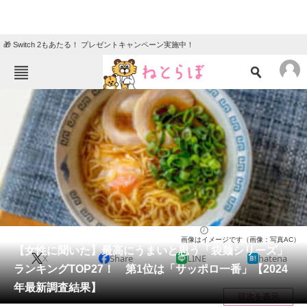
🎁 Switch 2もあたる！ プレゼントキャンペーン実施中！
ねとらぼメニュー
TOP
ニュース
エンタメ
クイズ
グルメ
地域
住まい
教育・育児
動物
リサーチ
ラーメン
2024/08/27 12:45（公開）
画像はイメージです（画像：写真AC）
会員記事
【女性に聞いた】最高にうまいと思う「袋麺シリーズ」
X
Share
LINE
hatena
ランキングTOP27！ 第1位は「サッポロ一番」【2024
メディア
年最新調査結果】
目次を表示
注目記事を集めた総合ページ