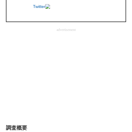
Twitter
企業向けIT製品の総合サイト
IT製品の技術・比較・事例
advertisement
製造業のIT導入・活用を支援
モノづくり技術者専門サイト
エレクトロニクス専門サイト
電子設計の基本と応用
エネルギーの専門メディア
建設×テクノロジーの最前線
ちょっと気になるネットの話題
調査概要