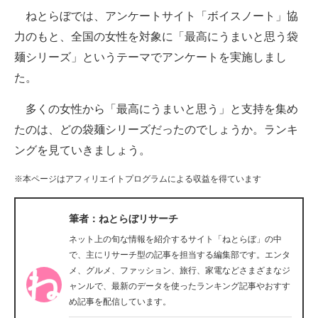
ねとらぼでは、アンケートサイト「ボイスノート」協
ITの今と未来を見通す
力のもと、全国の女性を対象に「最高にうまいと思う袋
麺シリーズ」というテーマでアンケートを実施しまし
スマホと通信の最新トレンド
た。
進化するPCとデバイスの未来
多くの女性から「最高にうまいと思う」と支持を集め
好きが集まる 比べて選べる
たのは、どの袋麺シリーズだったのでしょうか。ランキ
ングを見ていきましょう。
ビジネスと働き方のヒント
※本ページはアフィリエイトプログラムによる収益を得ています
AI活用のいまが分かる
企業ITのトレンドを詳説
筆者：ねとらぼリサーチ
ネット上の旬な情報を紹介するサイト「ねとらぼ」の中
経営リーダーのコミュニティ
で、主にリサーチ型の記事を担当する編集部です。エンタ
メ、グルメ、ファッション、旅行、家電などさまざまなジ
マーケ×ITの今がよく分かる
ャンルで、最新のデータを使ったランキング記事やおすす
め記事を配信しています。
ITエンジニア向け専門サイト