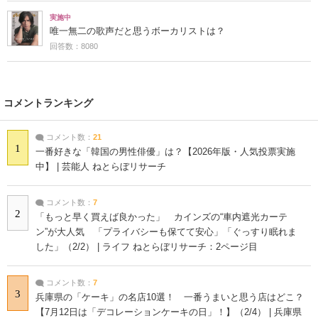
実施中
唯一無二の歌声だと思うボーカリストは？
回答数：8080
コメントランキング
コメント数：
21
1
一番好きな「韓国の男性俳優」は？【2026年版・人気投票実施
中】 | 芸能人 ねとらぼリサーチ
コメント数：
7
2
「もっと早く買えば良かった」 カインズの“車内遮光カーテ
ン”が大人気 「プライバシーも保てて安心」「ぐっすり眠れま
した」（2/2） | ライフ ねとらぼリサーチ：2ページ目
コメント数：
7
3
兵庫県の「ケーキ」の名店10選！ 一番うまいと思う店はどこ？
【7月12日は「デコレーションケーキの日」！】（2/4） | 兵庫県