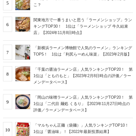
5
こ？
関東地方で一番うまいと思う「ラーメンショップ」ラン
6
キングTOP30！ 1位は「ラーメンショップ 牛久結束
店」【2024年11月8日時点】
「新横浜ラーメン博物館で人気のラーメン」ランキング
7
TOP5！ 1位は「利尻らーめん味楽」【2023年2月版】
「千葉の醤油ラーメン店」人気ランキングTOP20！ 第
8
1位は「とものもと」【2023年2月8日時点の評価／ラー
メンデータベース】
「岡山の味噌ラーメン店」人気ランキングTOP20！ 第
9
1位は「二代目 麺処 くるり」【2023年11月27日時点の
評価／ラーメンデータベース】
「マルちゃん正麺（袋麺）」人気ランキングTOP10！
10
1位は「醤油味」！【2022年最新投票結果】