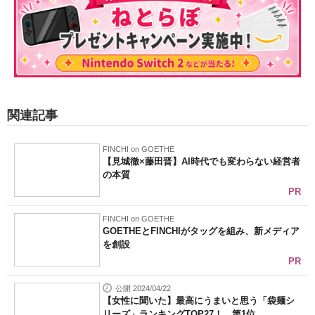
関連記事
FINCHI on GOETHE
【見城徹×藤田晋】AI時代でも変わらない経営者
の本質
PR
FINCHI on GOETHE
GOETHEとFINCHIがタッグを組み、新メディア
を創設
PR
公開 2024/04/22
【女性に聞いた】最高にうまいと思う「袋麺シ
リーズ」ランキングTOP27！ 第1位...