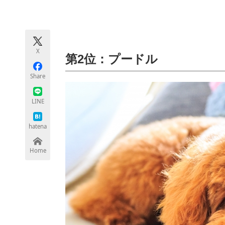
モノづくり技術者専門サイト
エレクトロ
X
ちょっと気になるネットの話題
第2位：プードル
Share
LINE
hatena
Home