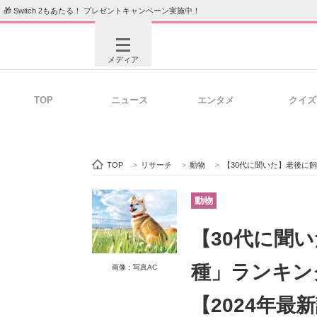
🎁 Switch 2もあたる！ プレゼントキャンペーン実施中！
メディア
TOP
ニュース
エンタメ
クイズ
注目記事を集めた総合ページ
ITの今
TOP
>
リサーチ
>
動物
>
【30代に聞いた】老後に飼い
ビジネスと働き方のヒント
AI活用
動物
【30代に聞
ITエンジニア向け専門サイト
企業向けI
種」ランキング
画像：写真AC
【2024年最