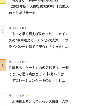
一番好きな「韓国の男性俳優」は？
【2026年版・人気投票実施中】 | 芸能人
ねとらぼリサーチ
コメント数：
7
2
「もっと早く買えば良かった」 カイン
ズの“車内遮光カーテン”が大人気 「プ
ライバシーも保てて安心」「ぐっすり眠
れました」（2/2） | ライフ ねとらぼリ
サーチ：2ページ目
コメント数：
7
3
兵庫県の「ケーキ」の名店10選！ 一番
うまいと思う店はどこ？【7月12日は
「デコレーションケーキの日」！】
（2/4） | 兵庫県 ねとらぼリサーチ：2ペ
ージ目
コメント数：
5
4
「北海道土産としてもセンス抜群」六花