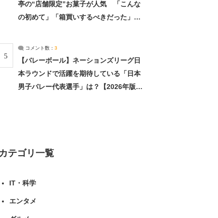
亭の“店舗限定”お菓子が人気 「こんな
の初めて」「箱買いするべきだった」
（1/2） | 北海道 ねとらぼリサーチ
コメント数：
3
5
【バレーボール】ネーションズリーグ日
本ラウンドで活躍を期待している「日本
男子バレー代表選手」は？【2026年版・
人気投票実施中】（投票結果） | スポー
ツ ねとらぼリサーチ
カテゴリ一覧
IT・科学
エンタメ