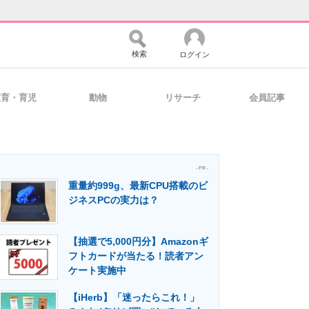
検索
ログイン
教育・育児
動物
リサーチ
会員記事
バイスの未来
好きが集まる 比べて選べる
- PR -
重量約999g、最新CPU搭載のビ
コミュニティ
マーケ×ITの今がよく分かる
ジネスPCの実力は？
【抽選で5,000円分】Amazonギ
・活用を支援
フトカードが当たる！読者アン
ケート実施中
【iHerb】「迷ったらこれ！」