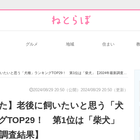
グルメ
地域
住まい
と未来を見通す
スマホと通信の最新トレンド
進化するPCとデ
たいと思う「犬種」ランキングTOP29！ 第1位は「柴犬」【2024年最新調査結果】
のいまが分かる
企業ITのトレンドを詳説
経営リーダーの
2024/08/29 20:50（公開）
2024/08/29 20:50（更新）
いた】老後に飼いたいと思う「犬
T製品の総合サイト
IT製品の技術・比較・事例
製造業のIT導入
TOP29！ 第1位は「柴犬」
新調査結果】