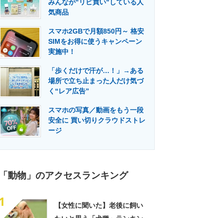
みんなが"リピ買い"している人
門メディア
建設×テクノロジーの最前線
気商品
スマホ2GBで月額850円～ 格安
SIMをお得に使うキャンペーン
実施中！
「歩くだけで汗が…！」→ある
場所で立ち止まった人だけ気づ
く“レア広告”
スマホの写真／動画をもう一段
安全に 買い切りクラウドストレ
ージ
「動物」のアクセスランキング
1
【女性に聞いた】老後に飼い