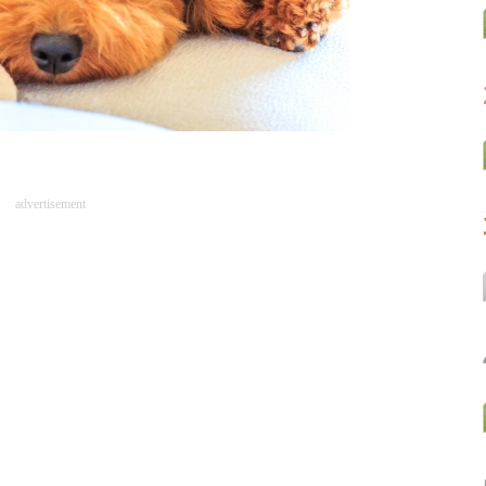
advertisement