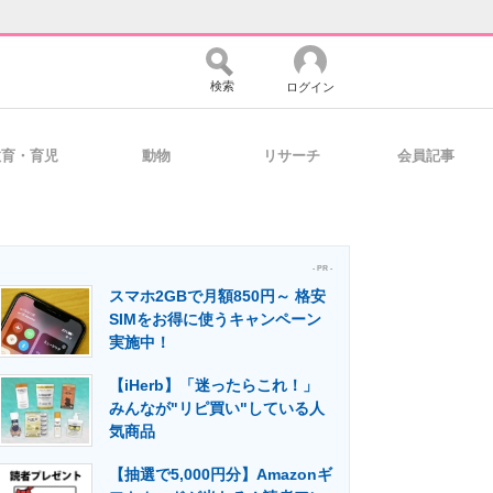
検索
ログイン
教育・育児
動物
リサーチ
会員記事
バイスの未来
好きが集まる 比べて選べる
- PR -
スマホ2GBで月額850円～ 格安
コミュニティ
マーケ×ITの今がよく分かる
SIMをお得に使うキャンペーン
実施中！
【iHerb】「迷ったらこれ！」
・活用を支援
みんなが"リピ買い"している人
気商品
【抽選で5,000円分】Amazonギ