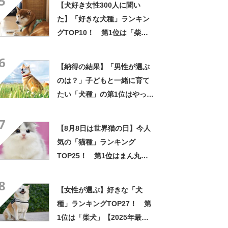
5
【犬好き女性300人に聞い
た】「好きな犬種」ランキン
グTOP10！ 第1位は「柴
犬」【2023年最新調査結果】
6
【納得の結果】「男性が選ぶ
のは？」子どもと一緒に育て
たい「犬種」の第1位はやっぱ
り「柴犬」
7
【8月8日は世界猫の日】今人
気の「猫種」ランキング
TOP25！ 第1位はまん丸顔
がチャームポイントの「スコ
8
ティッシュフォールド」
【女性が選ぶ】好きな「犬
種」ランキングTOP27！ 第
1位は「柴犬」【2025年最新