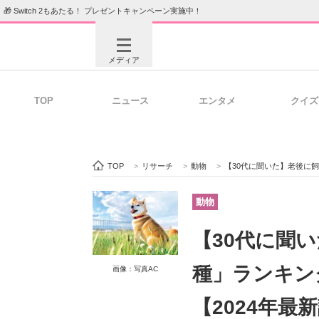
🎁 Switch 2もあたる！ プレゼントキャンペーン実施中！
メディア
TOP
ニュース
エンタメ
クイズ
注目記事を集めた総合ページ
ITの今
TOP
>
リサーチ
>
動物
>
【30代に聞いた】老後に飼い
ビジネスと働き方のヒント
AI活用
動物
【30代に聞
ITエンジニア向け専門サイト
企業向けI
種」ランキング
画像：写真AC
【2024年最