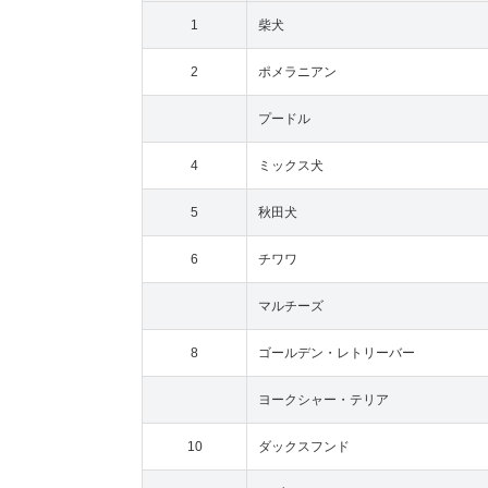
1
柴犬
2
ポメラニアン
プードル
4
ミックス犬
5
秋田犬
6
チワワ
マルチーズ
8
ゴールデン・レトリーバー
ヨークシャー・テリア
10
ダックスフンド