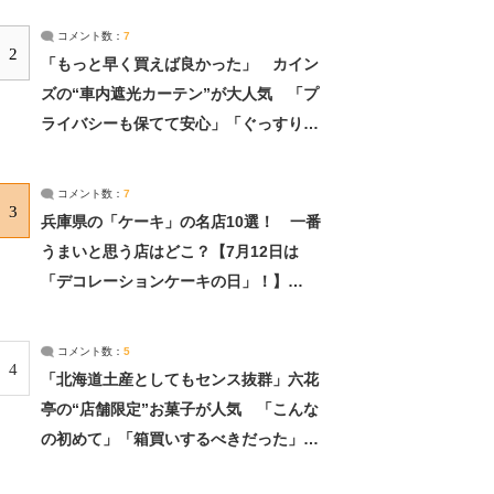
コメント数：
7
2
「もっと早く買えば良かった」 カイン
ズの“車内遮光カーテン”が大人気 「プ
ライバシーも保てて安心」「ぐっすり眠
れました」（2/2） | ライフ ねとらぼリ
サーチ：2ページ目
コメント数：
7
3
兵庫県の「ケーキ」の名店10選！ 一番
うまいと思う店はどこ？【7月12日は
「デコレーションケーキの日」！】
（2/4） | 兵庫県 ねとらぼリサーチ：2ペ
ージ目
コメント数：
5
4
「北海道土産としてもセンス抜群」六花
亭の“店舗限定”お菓子が人気 「こんな
の初めて」「箱買いするべきだった」
（1/2） | 北海道 ねとらぼリサーチ