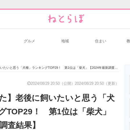
グルメ
地域
住まい
と未来を見通す
スマホと通信の最新トレンド
進化するPCとデ
たいと思う「犬種」ランキングTOP29！ 第1位は「柴犬」【2024年最新調査結果】
のいまが分かる
企業ITのトレンドを詳説
経営リーダーの
2024/08/29 20:50（公開）
2024/08/29 20:50（更新）
いた】老後に飼いたいと思う「犬
T製品の総合サイト
IT製品の技術・比較・事例
製造業のIT導入
TOP29！ 第1位は「柴犬」
新調査結果】