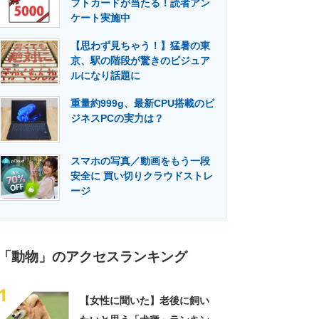
フトカードが当たる！読者アン
門メディア
建設×テクノロジーの最前線
ケート実施中
【思わず見ちゃう！】猛暑の東
京、駅の階段が驚きのビジュア
ルになり話題に
重量約999g、最新CPU搭載のビ
ジネスPCの実力は？
スマホの写真／動画をもう一段
安全に 買い切りクラウドストレ
ージ
「動物」のアクセスランキング
1
【女性に聞いた】老後に飼い