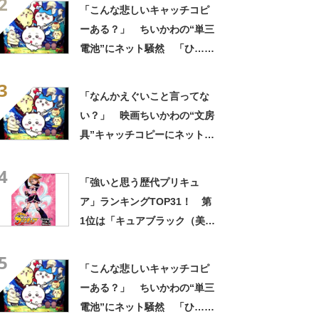
2
の？！心ッ！！」「怖い怖い
「こんな悲しいキャッチコピ
怖い怖い怖い怖い怖い」
ーある？」 ちいかわの“単三
電池”にネット騒然 「ひ…人
の心ない……」「闇の深いグ
3
ッズで震える」「いやあああ
「なんかえぐいこと言ってな
あああああああ」
い？」 映画ちいかわの“文房
具”キャッチコピーにネット騒
然 「どこに置いてきた
4
の？！心ッ！！」「怖い怖い
「強いと思う歴代プリキュ
怖い怖い怖い怖い怖い」
ア」ランキングTOP31！ 第
1位は「キュアブラック（美墨
なぎさ）」【2024年最新投票
5
結果】
「こんな悲しいキャッチコピ
ーある？」 ちいかわの“単三
電池”にネット騒然 「ひ…人