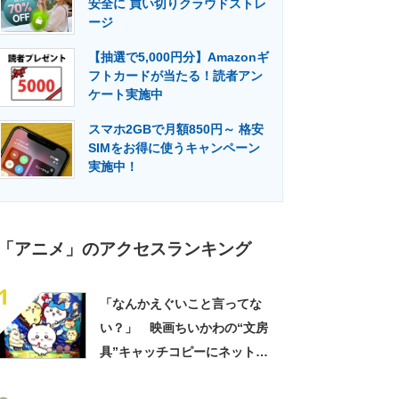
安全に 買い切りクラウドストレ
門メディア
建設×テクノロジーの最前線
ージ
【抽選で5,000円分】Amazonギ
フトカードが当たる！読者アン
ケート実施中
スマホ2GBで月額850円～ 格安
SIMをお得に使うキャンペーン
実施中！
「アニメ」のアクセスランキング
1
「なんかえぐいこと言ってな
い？」 映画ちいかわの“文房
具”キャッチコピーにネット騒
然 「どこに置いてきた