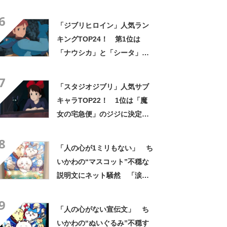
の心ない……」「闇の深いグ
6
ッズで震える」「いやあああ
「ジブリヒロイン」人気ラン
あああああああ」
キングTOP24！ 第1位は
「ナウシカ」と「シータ」に
決定！【2022年最新投票結
7
果】
「スタジオジブリ」人気サブ
キャラTOP22！ 1位は「魔
女の宅急便」のジジに決定！
【2021年最新調査結果】
8
「人の心が1ミリもない」 ち
いかわの“マスコット”不穏な
説明文にネット騒然 「涙し
か出ない」「HPが0になるわ
9
こんなん」「地獄か？」
「人の心がない宣伝文」 ち
いかわの“ぬいぐるみ”不穏す