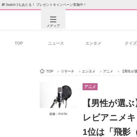
🎁 Switch 2もあたる！ プレゼントキャンペーン実施中！
メディア
TOP
ニュース
エンタメ
クイズ
注目記事を集めた総合ページ
ITの今
TOP
>
リサーチ
>
エンタメ
>
アニメ
>
【男性が選ぶ】声
ビジネスと働き方のヒント
AI活用
アニメ
【男性が選ぶ
ITエンジニア向け専門サイト
企業向けI
画像：PIXTA
レビアニメキ
1位は「飛影