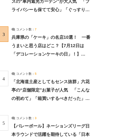
ズの“車内遮光カーテン”が大人気 「プ
ライバシーも保てて安心」「ぐっすり眠
れました」（2/2） | ライフ ねとらぼリ
サーチ：2ページ目
コメント数：
7
3
兵庫県の「ケーキ」の名店10選！ 一番
うまいと思う店はどこ？【7月12日は
「デコレーションケーキの日」！】
（2/4） | 兵庫県 ねとらぼリサーチ：2ペ
ージ目
コメント数：
5
4
「北海道土産としてもセンス抜群」六花
亭の“店舗限定”お菓子が人気 「こんな
の初めて」「箱買いするべきだった」
（1/2） | 北海道 ねとらぼリサーチ
コメント数：
3
5
【バレーボール】ネーションズリーグ日
本ラウンドで活躍を期待している「日本