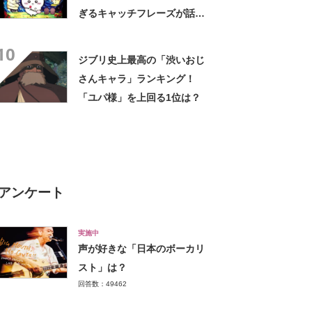
ぎるキャッチフレーズが話
題 「なんかとんでもないこ
10
と言ってない！？」「もう包
ジブリ史上最高の「渋いおじ
み隠さなくなってきたな」
さんキャラ」ランキング！
「ユパ様」を上回る1位は？
アンケート
実施中
声が好きな「日本のボーカリ
スト」は？
回答数：49462