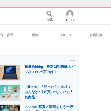
検索
ログイン
教育・育児
動物
リサーチ
会員記事
バイスの未来
好きが集まる 比べて選べる
- PR -
重量約999g、最新CPU搭載のビ
コミュニティ
マーケ×ITの今がよく分かる
ジネスPCの実力は？
【iHerb】「迷ったらこれ！」
・活用を支援
みんなが"リピ買い"している人
気商品
スマホの写真／動画をもう一段