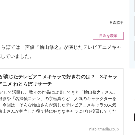
ニクス専門サイト
電子設計の基本と応用
エネルギーの専
森脇学
目次を表示
ねとらぼでは「声優『檜山修之』が演じたテレビアニメキャ
施していました。
が演じたテレビアニメキャラで好きなのは？ 3キャラ
 アニメ ねとらぼリサーチ
優として活躍し、数々の作品に出演してきた「檜山修之」さん。
飛影や「名探偵コナン」の京極真など、人気のキャラクターを
 今回は、そんな檜山さんが演じたテレビアニメキャラの人気
檜山さんが担当した役で特に好きなキャラにぜひ投票してくだ
nlab.itmedia.co.jp