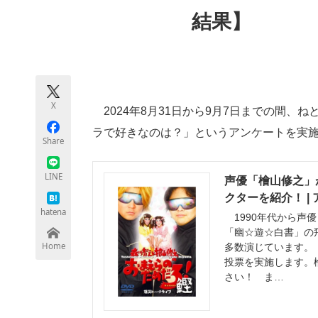
モノづくり技術者専門サイト
エレクトロ
結果】
ちょっと気になるネットの話題
X
2024年8月31日から9月7日までの間、
ラで好きなのは？」というアンケートを実
Share
LINE
声優「檜山修之」
クターを紹介！ |
hatena
1990年代から声
「幽☆遊☆白書」の
Home
多数演じています。
投票を実施します。
さい！ ま…