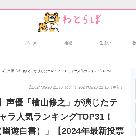
グルメ
地域
住まい
と未来を見通す
スマホと通信の最新トレンド
進化するPCとデ
優「檜山修之」が演じたテレビアニメキャラ人気ランキングTOP31！ 1位は「飛影（幽遊白書）」【2024年最新投票結果】
のいまが分かる
企業ITのトレンドを詳説
経営リーダーの
2024/09/20 21:15（公開）
2024/09/20 21:15（更新）
】声優「檜山修之」が演じたテ
T製品の総合サイト
IT製品の技術・比較・事例
製造業のIT導入
ャラ人気ランキングTOP31！
（幽遊白書）」【2024年最新投票