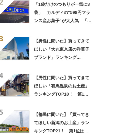
2
しさ」「飲み物の相棒にバッ
「1袋だけのつもりが一気に3
チリ」【実食レビュー】
袋」 カルディの“598円フラ
ンス産お菓子”が大人気 「デ
パ地下スイーツに負けぬ美味
3
しさ」「飲み物の相棒にバッ
【男性に聞いた】買ってきて
チリ」【実食レビュー】
ほしい「大丸東京店の洋菓子
ブランド」ランキング
TOP30！ 第1位は「ゴディ
4
バ」【2026年最新調査結果】
【男性に聞いた】買ってきて
ほしい「有馬温泉のお土産」
ランキングTOP18！ 第1位
は「有馬ロール（カフェ・
5
ド・ボウ）」【2026年最新調
【都民に聞いた】「買ってき
査結果】
てほしい新潟のお土産」ラン
キングTOP21！ 第1位は