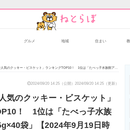
グルメ
地域
住まい
と未来を見通す
スマホと通信の最新トレンド
進化するPCとデ
クッキー・ビスケット」ランキングTOP10！ 1位は「たべっ子水族館アソート 25g×40袋」【2024年9月19日時点】
のいまが分かる
企業ITのトレンドを詳説
経営リーダーの
2024/09/20 14:25（公開）
2024/09/20 14:25（更新）
人気のクッキー・ビスケット」
T製品の総合サイト
IT製品の技術・比較・事例
製造業のIT導入
OP10！ 1位は「たべっ子水族
g×40袋」【2024年9月19日時