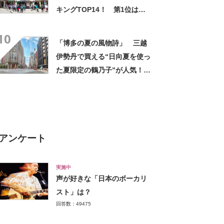
査結果】
キングTOP14！ 第1位は
「高尾山バウムクーヘン」
10
【2024年最新調査結果】
「博多の夏の風物詩」 三越
伊勢丹で買える“日向夏を使っ
た夏限定の鶴乃子”が人気！
「スッキリとした甘さの餡に
フワフワのマシュマロ」「柑
橘系の酸っぱさとほろ苦さが
おいしい」
アンケート
実施中
声が好きな「日本のボーカリ
スト」は？
回答数：49475