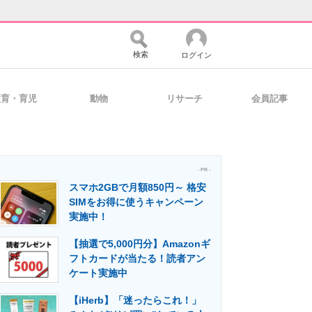
検索
ログイン
教育・育児
動物
リサーチ
会員記事
バイスの未来
好きが集まる 比べて選べる
- PR -
スマホ2GBで月額850円～ 格安
コミュニティ
マーケ×ITの今がよく分かる
SIMをお得に使うキャンペーン
実施中！
【抽選で5,000円分】Amazonギ
・活用を支援
フトカードが当たる！読者アン
ケート実施中
【iHerb】「迷ったらこれ！」