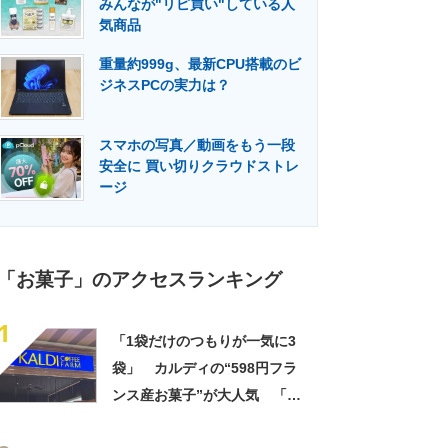
みんなが"リピ買い"している人
門メディア
建設×テクノロジーの最前線
気商品
重量約999g、最新CPU搭載のビ
ジネスPCの実力は？
スマホの写真／動画をもう一段
安全に 買い切りクラウドストレ
ージ
「お菓子」のアクセスランキング
1
「1袋だけのつもりが一気に3
袋」 カルディの“598円フラ
ンス産お菓子”が大人気 「デ
パ地下スイーツに負けぬ美味