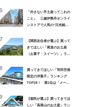
「笹だんご（田中屋本店）」
6
【2026年最新調査結果】
「外さない手土産ってこれの
こと」 三越伊勢丹オンライ
ンストアで人気の“日光銘
菓”に集まった声！「軽い食感
7
とほんのりバター味」「いつ
【関西在住者が選ぶ】買って
も1枚じゃ終われない」
きてほしい「尾道のお土産
（お菓子・スイーツ）」ラン
キングTOP17！ 第1位は
8
「尾道プリン」【2026年最新
買ってきてほしい「羽田空港
調査結果】
限定の洋菓子」ランキング
TOP28！ 第1位は「メープ
ルバタークッキー 羽田空港
9
限定パッケージ （ザ・メープ
【都民が選ぶ】買ってきてほ
ルマニア）」【2025年最新調
しい「高尾山のお土産」ラン