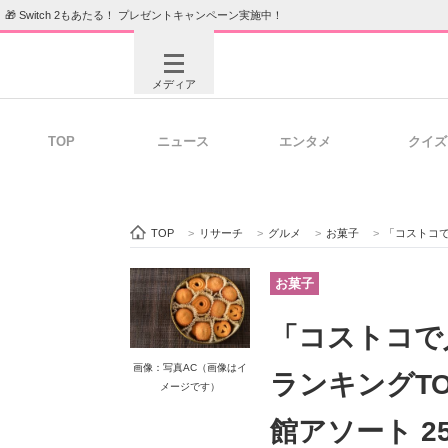
🎁 Switch 2もあたる！ プレゼントキャンペーン実施中！
メディア
TOP
ニュース
エンタメ
クイズ
注目記事を集めた総合ページ
ITの今
TOP
>
リサーチ
>
グルメ
>
お菓子
>
「コストコで人気の
ビジネスと働き方のヒント
AI活用
お菓子
「コストコで
ITエンジニア向け専門サイト
企業向けI
画像：写真AC（画像はイ
ランキングT
メージです）
館アソート 25