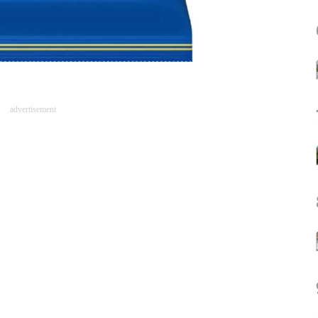
advertisement