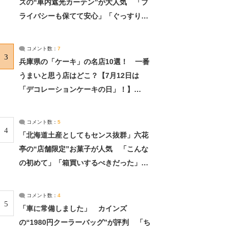
ズの“車内遮光カーテン”が大人気 「プ
ライバシーも保てて安心」「ぐっすり眠
れました」（2/2） | ライフ ねとらぼリ
サーチ：2ページ目
コメント数：
7
3
兵庫県の「ケーキ」の名店10選！ 一番
うまいと思う店はどこ？【7月12日は
「デコレーションケーキの日」！】
（2/4） | 兵庫県 ねとらぼリサーチ：2ペ
ージ目
コメント数：
5
4
「北海道土産としてもセンス抜群」六花
亭の“店舗限定”お菓子が人気 「こんな
の初めて」「箱買いするべきだった」
（1/2） | 北海道 ねとらぼリサーチ
コメント数：
4
5
「車に常備しました」 カインズ
の“1980円クーラーバッグ”が評判 「ち