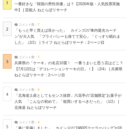
1
一番好きな「韓国の男性俳優」は？【2026年版・人気投票実施
中】 | 芸能人 ねとらぼリサーチ
コメント数：
7
2
「もっと早く買えば良かった」 カインズの“車内遮光カーテ
ン”が大人気 「プライバシーも保てて安心」「ぐっすり眠れま
した」（2/2） | ライフ ねとらぼリサーチ：2ページ目
コメント数：
7
3
兵庫県の「ケーキ」の名店10選！ 一番うまいと思う店はどこ？
【7月12日は「デコレーションケーキの日」！】（2/4） | 兵庫県
ねとらぼリサーチ：2ページ目
コメント数：
5
4
「北海道土産としてもセンス抜群」六花亭の“店舗限定”お菓子が
人気 「こんなの初めて」「箱買いするべきだった」（1/2） |
北海道 ねとらぼリサーチ
コメント数：
4
5
「車に常備しました」 カインズの“1980円クーラーバッグ”が評