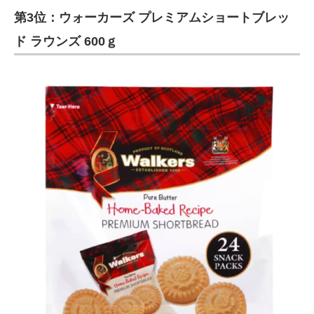
第3位：ウォーカーズ プレミアムショートブレッ
ITの今と未来を見通す
ド ラウンズ 600ｇ
スマホと通信の最新トレンド
進化するPCとデバイスの未来
好きが集まる 比べて選べる
ビジネスと働き方のヒント
AI活用のいまが分かる
企業ITのトレンドを詳説
経営リーダーのコミュニティ
マーケ×ITの今がよく分かる
ITエンジニア向け専門サイト