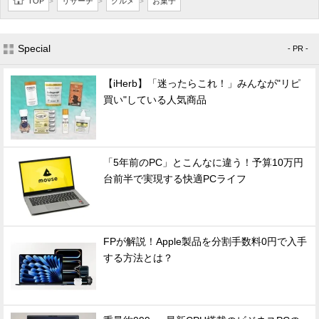
TOP
リサーチ
グルメ
お菓子
>
>
>
Special
- PR -
【iHerb】「迷ったらこれ！」みんなが"リピ
買い"している人気商品
「5年前のPC」とこんなに違う！予算10万円
台前半で実現する快適PCライフ
FPが解説！Apple製品を分割手数料0円で入手
する方法とは？