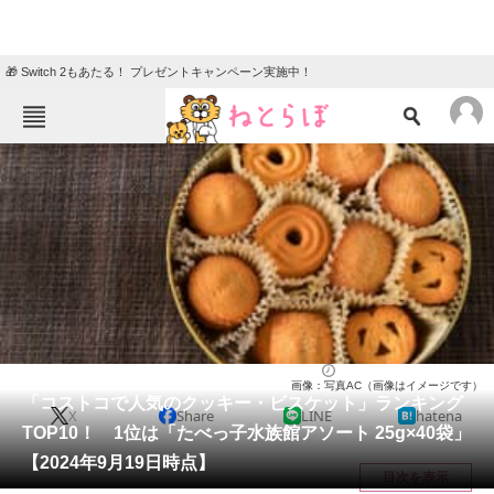
🎁 Switch 2もあたる！ プレゼントキャンペーン実施中！
ねとらぼメニュー
TOP
ニュース
エンタメ
クイズ
グルメ
地域
住まい
教育・育児
動物
リサーチ
お菓子
2024/09/20 14:25（公開）
画像：写真AC（画像はイメージです）
会員記事
「コストコで人気のクッキー・ビスケット」ランキング
X
Share
LINE
hatena
TOP10！ 1位は「たべっ子水族館アソート 25g×40袋」
メディア
【2024年9月19日時点】
目次を表示
注目記事を集めた総合ページ