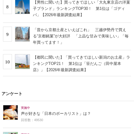
【男性に聞いた】買ってきてほしい「大丸東京店の洋菓
8
子ブランド」ランキングTOP30！ 第1位は「ゴディ
バ」【2026年最新調査結果】
「昔から京都土産といえばこれ」 三越伊勢丹で買え
9
る“京都銘菓”が大好評 「上品な甘みで美味しい」「毎
年買ってます！」
【都民に聞いた】「買ってきてほしい新潟のお土産」ラ
10
ンキングTOP21！ 第1位は「笹だんご（田中屋本
店）」【2026年最新調査結果】
アンケート
実施中
声が好きな「日本のボーカリスト」は？
回答数：49530