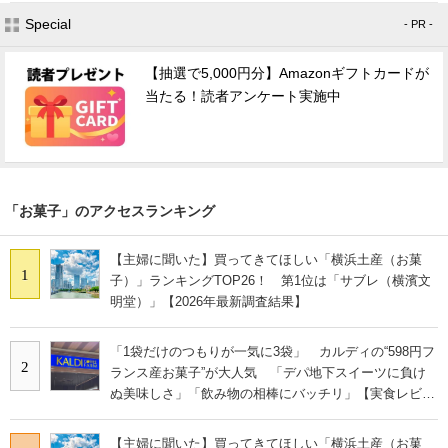
Special
- PR -
【抽選で5,000円分】Amazonギフトカードが
当たる！読者アンケート実施中
「お菓子」のアクセスランキング
【主婦に聞いた】買ってきてほしい「横浜土産（お菓
1
子）」ランキングTOP26！ 第1位は「サブレ（横濱文
明堂）」【2026年最新調査結果】
「1袋だけのつもりが一気に3袋」 カルディの“598円フ
2
ランス産お菓子”が大人気 「デパ地下スイーツに負け
ぬ美味しさ」「飲み物の相棒にバッチリ」【実食レビュ
ー】
【主婦に聞いた】買ってきてほしい「横浜土産（お菓