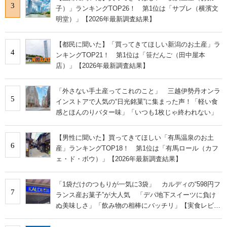
3
子）」ランキングTOP26！ 第1位は「サブレ（横濱文
明堂）」【2026年最新調査結果】
【都民に聞いた】「買ってきてほしい新潟のお土産」ラ
4
ンキングTOP21！ 第1位は「笹だんご（田中屋本
店）」【2026年最新調査結果】
「外さない手土産ってこれのこと」 三越伊勢丹オンラ
5
インストアで人気の“日光銘菓”に集まった声！「軽い食
感とほんのりバター味」「いつも1枚じゃ終われない」
【男性に聞いた】買ってきてほしい「有馬温泉のお土
6
産」ランキングTOP18！ 第1位は「有馬ロール（カフ
ェ・ド・ボウ）」【2026年最新調査結果】
「1袋だけのつもりが一気に3袋」 カルディの“598円フ
7
ランス産お菓子”が大人気 「デパ地下スイーツに負け
ぬ美味しさ」「飲み物の相棒にバッチリ」【実食レビュ
ー】