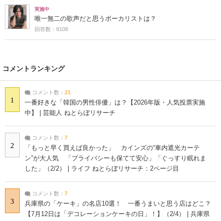
実施中
唯一無二の歌声だと思うボーカリストは？
回答数：8108
コメントランキング
コメント数：
21
1
一番好きな「韓国の男性俳優」は？【2026年版・人気投票実施
中】 | 芸能人 ねとらぼリサーチ
コメント数：
7
2
「もっと早く買えば良かった」 カインズの“車内遮光カーテ
ン”が大人気 「プライバシーも保てて安心」「ぐっすり眠れま
した」（2/2） | ライフ ねとらぼリサーチ：2ページ目
コメント数：
7
3
兵庫県の「ケーキ」の名店10選！ 一番うまいと思う店はどこ？
【7月12日は「デコレーションケーキの日」！】（2/4） | 兵庫県