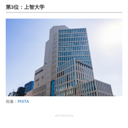
第3位：上智大学
ITの今と未来を見通す
スマホと通信の最新トレンド
進化するPCとデバイスの未来
好きが集まる 比べて選べる
ビジネスと働き方のヒント
AI活用のいまが分かる
企業ITのトレンドを詳説
経営リーダーのコミュニティ
画像：
PIXTA
マーケ×ITの今がよく分かる
advertisement
ITエンジニア向け専門サイト