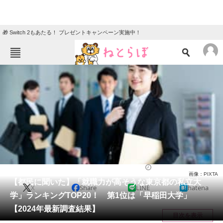
🎁 Switch 2もあたる！ プレゼントキャンペーン実施中！
ねとらぼメニュー
TOP
ニュース
エンタメ
クイズ
グルメ
地域
住まい
教育・育児
動物
リサーチ
東京都
2024/09/21 19:55（公開）
画像：PIXTA
会員記事
【都民に聞いた】「就職力が高そうな東京都の私立大
X
Share
LINE
hatena
学」ランキングTOP20！ 第1位は「早稲田大学」
メディア
【2024年最新調査結果】
目次を表示
注目記事を集めた総合ページ