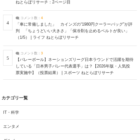
ねとらぼリサーチ：2ページ目
コメント数：
4
4
「車に常備しました」 カインズの“1980円クーラーバッグ”が評
判 「ちょうどいい大きさ」「保冷剤を止めるベルトが良い」
（1/5） | ライフ ねとらぼリサーチ
コメント数：
3
5
【バレーボール】ネーションズリーグ日本ラウンドで活躍を期待
している「日本男子バレー代表選手」は？【2026年版・人気投
票実施中】（投票結果） | スポーツ ねとらぼリサーチ
カテゴリ一覧
IT・科学
エンタメ