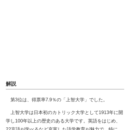
企業向けIT製品の総合サイト
IT製品の技術・比較・事例
製造業のIT導入・活用を支援
モノづくり技術者専門サイト
エレクトロニクス専門サイト
電子設計の基本と応用
エネルギーの専門メディア
解説
建設×テクノロジーの最前線
第3位は、得票率7.9％の「上智大学」でした。
ちょっと気になるネットの話題
上智大学は日本初のカトリック大学として1913年に開
学し100年以上の歴史のある大学です。英語をはじめ、
22言語が学べるなど充実した語学教育が魅力で、特に