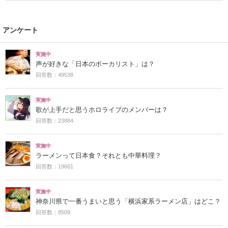
アンケート
実施中
声が好きな「日本のボーカリスト」は？
回答数：49538
実施中
歌が上手だと思うホロライブのメンバーは？
回答数：23884
実施中
ラーメンって日本食？それとも中華料理？
回答数：19661
実施中
神奈川県で一番うまいと思う「横浜家系ラーメン店」はどこ？
回答数：8509