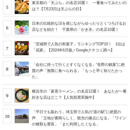
東京都の「天ぷら」の名店10選！ 一番食べてみたいの
5
は？【7月23日は天ぷらの日】
日本の伝統的な涼を感じながらゆったりとくつろげるお
6
店などを紹介！ 千葉県の「かき氷」の名店10選！
「茨城県で人気の和菓子」ランキングTOP10！ 1位は
7
「花家」【2024年6月版／Googleクチコミ調べ】
「会社に持って行くとすぐなくなる」“長野の銘菓”に絶
8
賛の声「無限に食べられる」「もっと早く知りたかっ
た」
横浜市の「家系ラーメン」の名店12選！ あなたが一番
9
好きな店はどこ？【人気投票実施中】
「平日でも賑わう」埼玉県で人気の“道の駅”に絶賛の
10
声 「立地が素晴らしく、観光の拠点になる」「ワイン
の種類も豊富」「また利用したくなる」