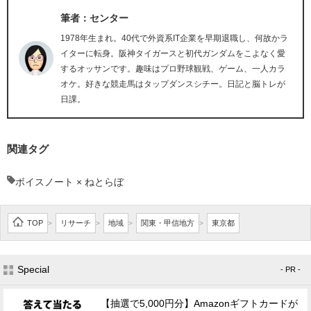
筆者：センター
1978年生まれ。40代で外資系IT企業を早期退職し、何故かラ
イターに転身。阪神タイガースと初代ガンダムをこよなく愛
するオッサンです。趣味はプロ野球観戦、ゲーム、一人カラ
オケ。好きな競走馬はタップダンスシチー。日記と脳トレが
日課。
関連タグ
ボイスノート × ねとらぼ
TOP
リサーチ
地域
関東・甲信地方
東京都
>
>
>
>
Special
- PR -
【抽選で5,000円分】Amazonギフトカードが