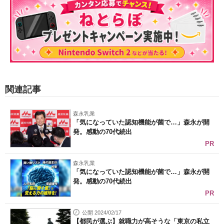
関連記事
森永乳業
「気になっていた認知機能が菌で…」森永が開
発。感動の70代続出
PR
森永乳業
「気になっていた認知機能が菌で…」森永が開
発。感動の70代続出
PR
公開 2024/02/17
【都民が選ぶ】就職力が高そうな「東京の私立