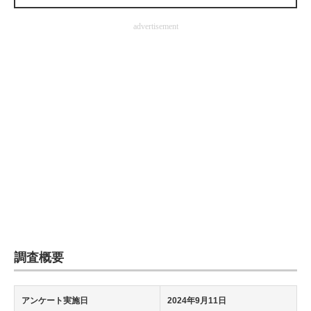
企業向けIT製品の総合サイト
advertisement
IT製品の技術・比較・事例
製造業のIT導入・活用を支援
モノづくり技術者専門サイト
エレクトロニクス専門サイト
電子設計の基本と応用
エネルギーの専門メディア
建設×テクノロジーの最前線
ちょっと気になるネットの話題
調査概要
アンケート実施日
2024年9月11日