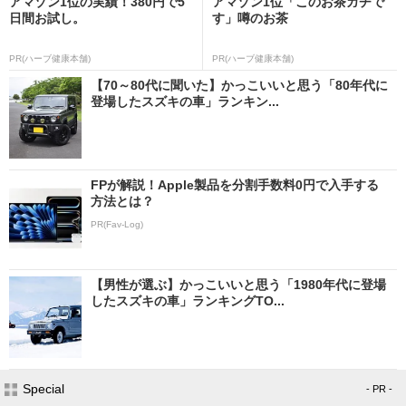
アマゾン1位の実績！380円で5
アマゾン1位「このお茶ガチで
日間お試し。
す」噂のお茶
PR(ハーブ健康本舗)
PR(ハーブ健康本舗)
【70～80代に聞いた】かっこいいと思う「80年代に
登場したスズキの車」ランキン...
FPが解説！Apple製品を分割手数料0円で入手する
方法とは？
PR(Fav-Log)
【男性が選ぶ】かっこいいと思う「1980年代に登場
したスズキの車」ランキングTO...
Special
- PR -