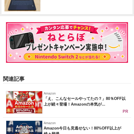
関連記事
Amazon
「え、こんなセールやってたの？」80％OFF以
上が続々登場！Amazonの本気が...
PR
Amazon
Amazon今日も見逃せない！80%OFF以上が
続々登場