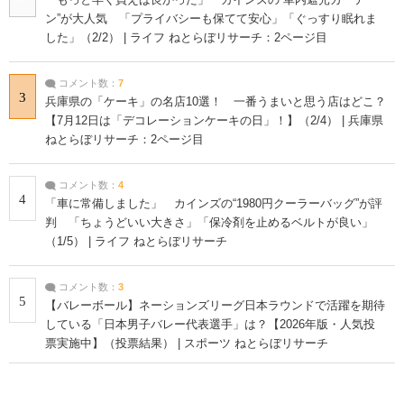
ン”が大人気 「プライバシーも保てて安心」「ぐっすり眠れま
した」（2/2） | ライフ ねとらぼリサーチ：2ページ目
コメント数：
7
3
兵庫県の「ケーキ」の名店10選！ 一番うまいと思う店はどこ？
【7月12日は「デコレーションケーキの日」！】（2/4） | 兵庫県
ねとらぼリサーチ：2ページ目
コメント数：
4
4
「車に常備しました」 カインズの“1980円クーラーバッグ”が評
判 「ちょうどいい大きさ」「保冷剤を止めるベルトが良い」
（1/5） | ライフ ねとらぼリサーチ
コメント数：
3
5
【バレーボール】ネーションズリーグ日本ラウンドで活躍を期待
している「日本男子バレー代表選手」は？【2026年版・人気投
票実施中】（投票結果） | スポーツ ねとらぼリサーチ