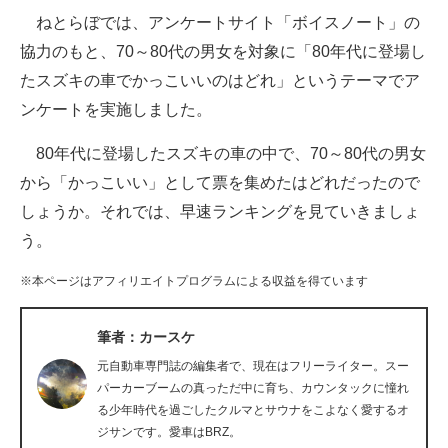
ねとらぼでは、アンケートサイト「ボイスノート」の
ITの今と未来を見通す
協力のもと、70～80代の男女を対象に「80年代に登場し
たスズキの車でかっこいいのはどれ」というテーマでア
スマホと通信の最新トレンド
ンケートを実施しました。
進化するPCとデバイスの未来
80年代に登場したスズキの車の中で、70～80代の男女
好きが集まる 比べて選べる
から「かっこいい」として票を集めたはどれだったので
しょうか。それでは、早速ランキングを見ていきましょ
ビジネスと働き方のヒント
う。
AI活用のいまが分かる
※本ページはアフィリエイトプログラムによる収益を得ています
企業ITのトレンドを詳説
筆者：カースケ
経営リーダーのコミュニティ
元自動車専門誌の編集者で、現在はフリーライター。スー
マーケ×ITの今がよく分かる
パーカーブームの真っただ中に育ち、カウンタックに憧れ
る少年時代を過ごしたクルマとサウナをこよなく愛するオ
ITエンジニア向け専門サイト
ジサンです。愛車はBRZ。