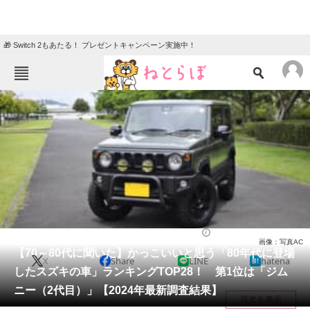
🎁 Switch 2もあたる！ プレゼントキャンペーン実施中！
ねとらぼメニュー
TOP
ニュース
エンタメ
クイズ
グルメ
地域
住まい
教育・育児
動物
リサーチ
自動車
2024/10/16 22:20（公開）
画像：写真AC
会員記事
【70～80代に聞いた】かっこいいと思う「80年代に登場
X
Share
LINE
hatena
したスズキの車」ランキングTOP28！ 第1位は「ジム
メディア
ニー（2代目）」【2024年最新調査結果】
目次を表示
注目記事を集めた総合ページ