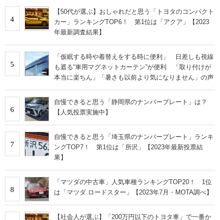
【50代が選ぶ】おしゃれだと思う「トヨタのコンパクト
4
カー」ランキングTOP6！ 第1位は「アクア」【2023
年最新調査結果】
「仮眠する時や着替えをする時に便利」 日差しも視線
5
も遮る“車用マグネットカーテン”が便利 「取り付けが
本当に楽ちん」「暑さも以前より気になりません」の声
自慢できると思う「静岡県のナンバープレート」は？
6
【人気投票実施中】
自慢できると思う「埼玉県のナンバープレート」ランキ
7
ングTOP7！ 第1位は「所沢」【2023年最新投票結
果】
「マツダの中古車」人気車種ランキングTOP20！ 1位
8
は「マツダ ロードスター」【2023年7月・MOTA調べ】
【社会人が選ぶ】「200万円以下のトヨタ車」で一番か