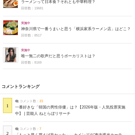
ラーメンって日本食？それとも中華料理？
回答数：19681
実施中
神奈川県で一番うまいと思う「横浜家系ラーメン店」はどこ？
回答数：8517
実施中
唯一無二の歌声だと思うボーカリストは？
回答数：8169
コメントランキング
コメント数：
21
1
一番好きな「韓国の男性俳優」は？【2026年版・人気投票実施
中】 | 芸能人 ねとらぼリサーチ
コメント数：
7
2
「もっと早く買えば良かった」 カインズの“車内遮光カーテ