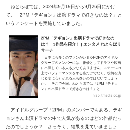
ねとらぼでは、2024年9月19日から9月26日にかけ
ITの今と未来を見通す
て、「2PM『テギョン』出演ドラマで好きなのは？」と
いうアンケートを実施していました。
スマホと通信の最新トレンド
進化するPCとデバイスの未来
2PM「テギョン」出演ドラマで好きなの
は？ 3作品を紹介！ | エンタメ ねとらぼリ
好きが集まる 比べて選べる
サーチ
日本にも多くのファンがいるK-POPのアイドル
ビジネスと働き方のヒント
グループのメンバーには、俳優としてドラマや映画
に出演している人も少なくありません。ステージの
上でパフォーマンスをする姿だけでなく、役柄を演
AI活用のいまが分かる
じる姿に心引かれる人も多いのではないでしょう
か。 そこで今回、ねとらぼでは「2PM『テギョ
企業ITのトレンドを詳説
ン』の出演ドラマで好きなのは？」と…
nlab.itmedia.co.jp
経営リーダーのコミュニティ
アイドルグループ「2PM」のメンバーでもある、テギ
マーケ×ITの今がよく分かる
ョンさん出演ドラマの中で人気があるのはどの作品だっ
ITエンジニア向け専門サイト
たのでしょうか？ さっそく、結果を見ていきましょ