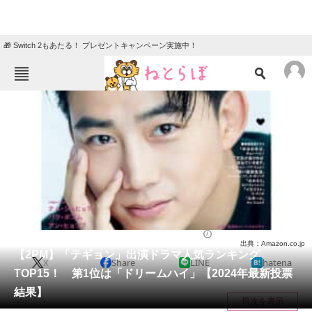
🎁 Switch 2もあたる！ プレゼントキャンペーン実施中！
ねとらぼメニュー
TOP
ニュース
エンタメ
クイズ
グルメ
地域
住まい
教育・育児
動物
リサーチ
ドラマ
2024/10/19 12:15（公開）
出典：Amazon.co.jp
会員記事
【2PM】「テギョン」出演ドラマ人気ランキング
X
Share
LINE
hatena
TOP15！ 第1位は「ドリームハイ」【2024年最新投票
メディア
結果】
目次を表示
注目記事を集めた総合ページ