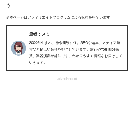
う！
企業向けIT製品の総合サイト
※本ページはアフィリエイトプログラムによる収益を得ています
IT製品の技術・比較・事例
製造業のIT導入・活用を支援
筆者：スミ
2000年生まれ、神奈川県在住。SEOや編集、メディア運
モノづくり技術者専門サイト
営など幅広い業務を担当しています。旅行やYouTube鑑
賞、楽器演奏が趣味です。わかりやすく情報をお届けして
エレクトロニクス専門サイト
いきます。
電子設計の基本と応用
advertisement
エネルギーの専門メディア
建設×テクノロジーの最前線
ちょっと気になるネットの話題