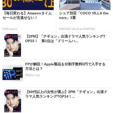
【毎日変わる】Amazonタイム
シェア別荘「COCO VILLA Ow
セールが見逃せない！
ners」3選
PR(Amazon)
PR(COCO VILLA on GOETHE)
【2PM】「テギョン」出演ドラマ人気ランキングT
OP15！ 第1位は「ドリームハ...
FPが解説！Apple製品を分割手数料0円で入手する
方法とは？
PR(Fav-Log)
【60代以上の女性が選ぶ】2PM「テギョン」出演ド
ラマ人気ランキングTOP14！...