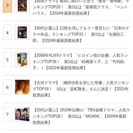
【韓国ドラマ】最高に面白いと思う「復讐・愛憎劇」ラ
3
ンキングTOP20！ 第1位は「梨泰院クラス」「ペント
ハウス」【2024年最新投票結果】
【40代が選ぶ】記憶を消してもう一度見たい「日本のド
4
ラマ作品」ランキングTOP21！ 第1位は「古畑任三
郎」【2024年最新調査結果】
【2000年代月9ドラマ】「ヒロイン役の女優」人気ラン
5
キングTOP26！ 第1位は「松嶋菜々子」と「竹内結
子」！【2022年最新投票結果】
【大河ドラマ】「織田信長を演じた俳優」人気ランキン
6
グTOP16！ 1位は「反町隆史」さんに決定！【2021年
投票結果】
【20代が選ぶ】2010年以降の「TBS金曜ドラマ」人気ラ
7
ンキングTOP28！ 第1位は「MIU404」【2024年最新
投票結果】