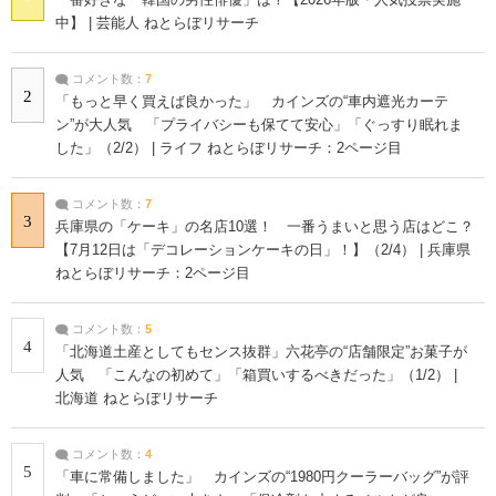
一番好きな「韓国の男性俳優」は？【2026年版・人気投票実施
中】 | 芸能人 ねとらぼリサーチ
コメント数：
7
2
「もっと早く買えば良かった」 カインズの“車内遮光カーテ
ン”が大人気 「プライバシーも保てて安心」「ぐっすり眠れま
した」（2/2） | ライフ ねとらぼリサーチ：2ページ目
コメント数：
7
3
兵庫県の「ケーキ」の名店10選！ 一番うまいと思う店はどこ？
【7月12日は「デコレーションケーキの日」！】（2/4） | 兵庫県
ねとらぼリサーチ：2ページ目
コメント数：
5
4
「北海道土産としてもセンス抜群」六花亭の“店舗限定”お菓子が
人気 「こんなの初めて」「箱買いするべきだった」（1/2） |
北海道 ねとらぼリサーチ
コメント数：
4
5
「車に常備しました」 カインズの“1980円クーラーバッグ”が評