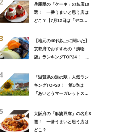
2
す」「職場ばら撒き用にぴっ
兵庫県の「ケーキ」の名店10
たり」
選！ 一番うまいと思う店は
どこ？【7月12日は「デコレ
ーションケーキの日」！】
3
【地元の40代以上に聞いた】
京都府でおすすめの「漬物
店」ランキングTOP24！ 第
1位は「京つけもの 西利」
4
【2024年最新調査結果】
「滋賀県の道の駅」人気ラン
キングTOP20！ 第1位は
「あいとうマーガレットステ
ーション」【2024年最新投票
5
結果】
大阪府の「麻婆豆腐」の名店8
選！ 一番うまいと思う店は
どこ？