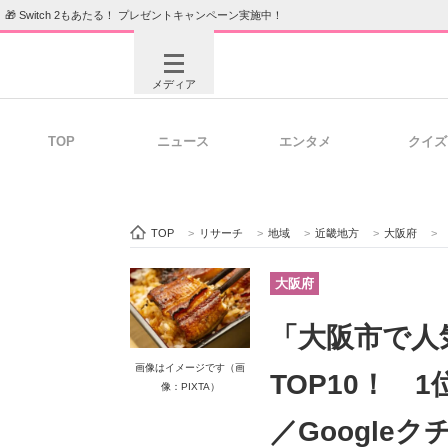
🎁 Switch 2もあたる！ プレゼントキャンペーン実施中！
メディア
TOP
ニュース
エンタメ
クイズ
注目記事を集めた総合ページ
ITの今
TOP
>
リサーチ
>
地域
>
近畿地方
>
大阪府
>
ビジネスと働き方のヒント
AI活用
大阪府
「大阪市で人
ITエンジニア向け専門サイト
企業向けI
画像はイメージです（画
TOP10！ 
像：PIXTA）
／Google