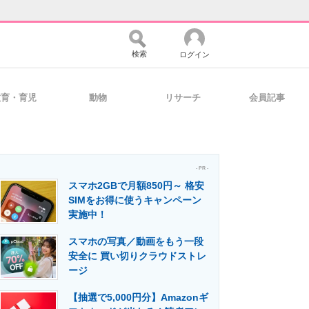
検索
ログイン
教育・育児
動物
リサーチ
会員記事
バイスの未来
好きが集まる 比べて選べる
- PR -
スマホ2GBで月額850円～ 格安
コミュニティ
マーケ×ITの今がよく分かる
SIMをお得に使うキャンペーン
実施中！
スマホの写真／動画をもう一段
・活用を支援
安全に 買い切りクラウドストレ
ージ
【抽選で5,000円分】Amazonギ