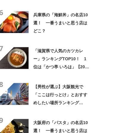
6
兵庫県の「海鮮丼」の名店10
選！ 一番うまいと思う店は
どこ？
7
「滋賀県で人気のカツカレ
ー」ランキングTOP10！ 1
位は「かつ亭 いろは」【2024
年6月版／Googleクチコミ調
8
べ】
【男性が選ぶ】大阪観光で
「ここは行っとけ」とおすす
めしたい場所ランキング
TOP33！ 第1位は「道頓
9
堀」【2024年最新投票結果】
大阪府の「パスタ」の名店10
選！ 一番うまいと思う店は