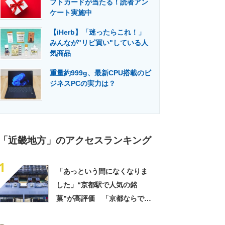
フトカードが当たる！読者アン
門メディア
建設×テクノロジーの最前線
ケート実施中
【iHerb】「迷ったらこれ！」
みんなが"リピ買い"している人
気商品
重量約999g、最新CPU搭載のビ
ジネスPCの実力は？
「近畿地方」のアクセスランキング
1
「あっという間になくなりま
した」“京都駅で人気の銘
菓”が高評価 「京都ならでは
のお菓子」「ガチでうまいで