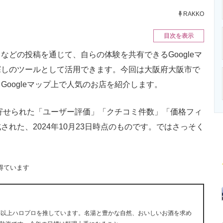
ニクス専門サイト
電子設計の基本と応用
エネルギーの専
RAKKO
目次を表示
どの投稿を通じて、自らの体験を共有できるGoogleマ
探しのツールとして活用できます。今回は大阪府大阪市で
oogleマップ上で人気のお店を紹介します。
に寄せられた「ユーザー評価」「クチコミ件数」「価格フィ
れた、2024年10月23日時点のものです。ではさっそく
得ています
年以上ハロプロを推しています。名湯と豊かな自然、おいしいお酒を求め