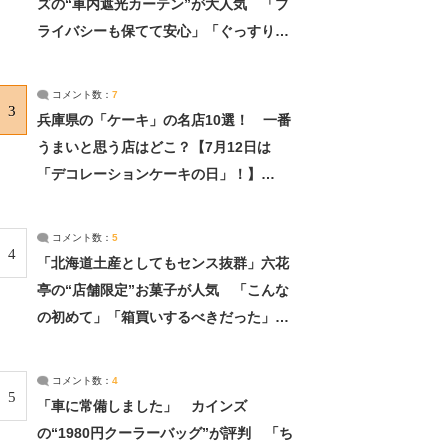
ズの“車内遮光カーテン”が大人気 「プ
ライバシーも保てて安心」「ぐっすり眠
れました」（2/2） | ライフ ねとらぼリ
サーチ：2ページ目
コメント数：
7
3
兵庫県の「ケーキ」の名店10選！ 一番
うまいと思う店はどこ？【7月12日は
「デコレーションケーキの日」！】
（2/4） | 兵庫県 ねとらぼリサーチ：2ペ
ージ目
コメント数：
5
4
「北海道土産としてもセンス抜群」六花
亭の“店舗限定”お菓子が人気 「こんな
の初めて」「箱買いするべきだった」
（1/2） | 北海道 ねとらぼリサーチ
コメント数：
4
5
「車に常備しました」 カインズ
の“1980円クーラーバッグ”が評判 「ち