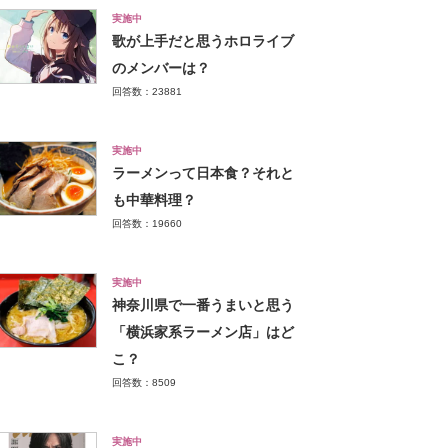
実施中
歌が上手だと思うホロライブ
のメンバーは？
回答数：23881
実施中
ラーメンって日本食？それと
も中華料理？
回答数：19660
実施中
神奈川県で一番うまいと思う
「横浜家系ラーメン店」はど
こ？
回答数：8509
実施中