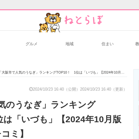
グルメ
地域
住まい
と未来を見通す
スマホと通信の最新トレンド
進化するPCとデ
「大阪市で人気のうなぎ」ランキングTOP10！ 1位は「いづも」【2024年10月版／Googleクチコミ】
のいまが分かる
企業ITのトレンドを詳説
経営リーダーの
2024/10/23 16:40（公開）
2024/10/23 16:40（更新）
気のうなぎ」ランキング
T製品の総合サイト
IT製品の技術・比較・事例
製造業のIT導入
1位は「いづも」【2024年10月版
クチコミ】