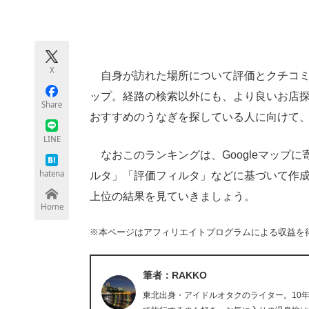
モノづくり技術者専門サイト
エレクトロ
X
自身が訪れた場所について評価とクチコミな
ちょっと気になるネットの話題
ップ。経路の検索以外にも、より良いお店
Share
おすすめのうなぎを探している人に向けて、G
LINE
なおこのランキングは、Googleマップ
hatena
ルタ」「評価フィルタ」などに基づいて作成さ
上位の結果を見ていきましょう。
Home
※本ページはアフィリエイトプログラムによる収益を
筆者：RAKKO
東北出身・アイドルオタクのライター。10