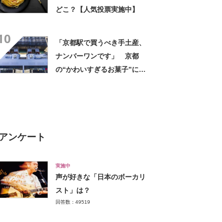
どこ？【人気投票実施中】
10
「京都駅で買うべき手土産、
ナンバーワンです」 京都
の“かわいすぎるお菓子”に反
響 「一目惚れです」「変な
声出た」「まとめ買いする」
アンケート
実施中
声が好きな「日本のボーカリ
スト」は？
回答数：49519