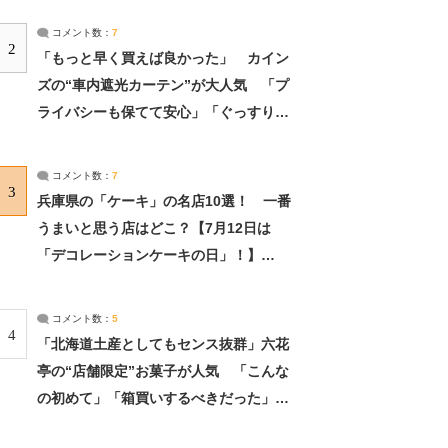
コメント数：
7
2
「もっと早く買えば良かった」 カイン
ズの“車内遮光カーテン”が大人気 「プ
ライバシーも保てて安心」「ぐっすり眠
れました」（2/2） | ライフ ねとらぼリ
サーチ：2ページ目
コメント数：
7
3
兵庫県の「ケーキ」の名店10選！ 一番
うまいと思う店はどこ？【7月12日は
「デコレーションケーキの日」！】
（2/4） | 兵庫県 ねとらぼリサーチ：2ペ
ージ目
コメント数：
5
4
「北海道土産としてもセンス抜群」六花
亭の“店舗限定”お菓子が人気 「こんな
の初めて」「箱買いするべきだった」
（1/2） | 北海道 ねとらぼリサーチ