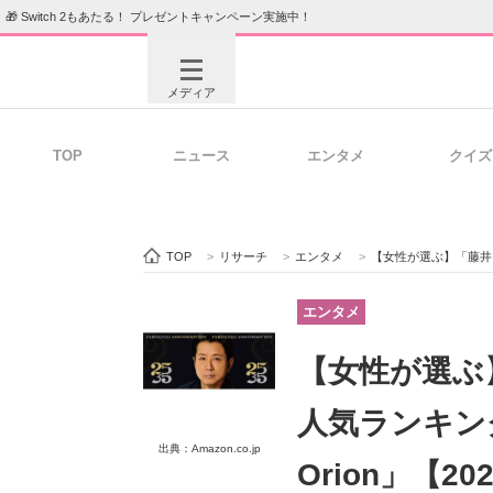
🎁 Switch 2もあたる！ プレゼントキャンペーン実施中！
メディア
TOP
ニュース
エンタメ
クイズ
注目記事を集めた総合ページ
ITの今
TOP
>
リサーチ
>
エンタメ
>
【女性が選ぶ】「藤井フミヤの
ビジネスと働き方のヒント
AI活用
エンタメ
【女性が選ぶ
ITエンジニア向け専門サイト
企業向けI
人気ランキング
出典：Amazon.co.jp
Orion」【2