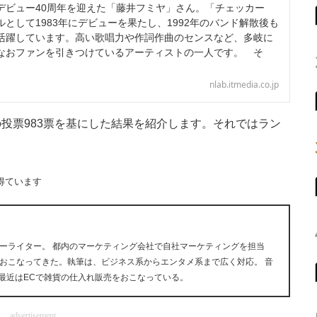
にデビュー40周年を迎えた「藤井フミヤ」さん。「チェッカー
として1983年にデビューを果たし、1992年のバンド解散後も
活躍しています。高い歌唱力や作詞作曲のセンスなど、多岐に
なおファンを引きつけているアーティストの一人です。 そ
nlab.itmedia.co.jp
票983票を基にした結果を紹介します。それではラン
得ています
ーライター。 都内のマーケティング会社で自社マーケティングを担当
おこなってきた。執筆は、ビジネス系からエンタメ系まで広く対応。 音
が好き。最近はECで雑貨の仕入れ販売をおこなっている。
advertisement