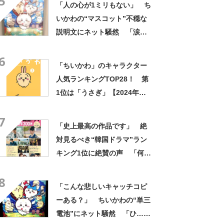
5
「人の心が1ミリもない」 ち
み隠さなくなってきたな」
いかわの“マスコット”不穏な
説明文にネット騒然 「涙し
か出ない」「HPが0になるわ
6
こんなん」「地獄か？」
「ちいかわ」のキャラクター
人気ランキングTOP28！ 第
1位は「うさぎ」【2024年最
新投票結果】
7
「史上最高の作品です」 絶
対見るべき“韓国ドラマ”ラン
キング1位に絶賛の声 「何度
見ても感動する」「最高に笑
8
って泣ける」
「こんな悲しいキャッチコピ
ーある？」 ちいかわの“単三
電池”にネット騒然 「ひ…人