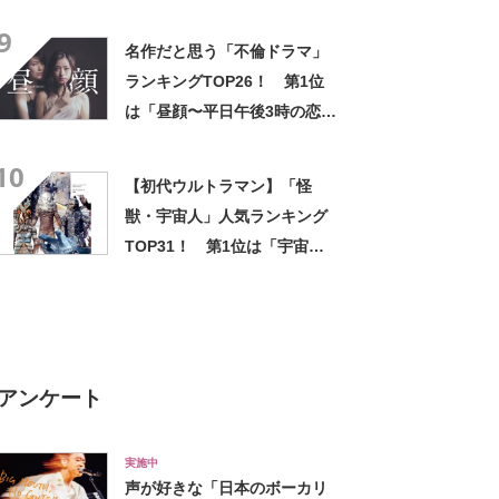
の心ない……」「闇の深いグ
9
ッズで震える」「いやあああ
名作だと思う「不倫ドラマ」
あああああああ」
ランキングTOP26！ 第1位
は「昼顔〜平日午後3時の恋人
たち〜」【2025年5月2日時点
10
の途中結果】
【初代ウルトラマン】「怪
獣・宇宙人」人気ランキング
TOP31！ 第1位は「宇宙忍
者 バルタン星人」【2024年最
新投票結果】
アンケート
実施中
声が好きな「日本のボーカリ