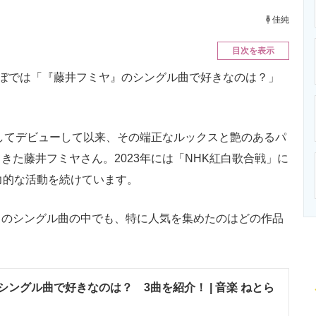
ニクス専門サイト
電子設計の基本と応用
エネルギーの専
佳純
目次を表示
とらぼでは「『藤井フミヤ』のシングル曲で好きなのは？」
。
してデビューして以来、その端正なルックスと艶のあるパ
きた藤井フミヤさん。2023年には「NHK紅白歌合戦」に
力的な活動を続けています。
のシングル曲の中でも、特に人気を集めたのはどの作品
ングル曲で好きなのは？ 3曲を紹介！ | 音楽 ねとら