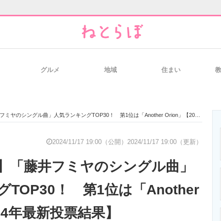
グルメ
地域
住まい
と未来を見通す
スマホと通信の最新トレンド
進化するPCとデ
シングル曲」人気ランキングTOP30！ 第1位は「Another Orion」【2024年最新投票結果】
のいまが分かる
企業ITのトレンドを詳説
経営リーダーの
2024/11/17 19:00（公開）
2024/11/17 19:00（更新）
】「藤井フミヤのシングル曲」
T製品の総合サイト
IT製品の技術・比較・事例
製造業のIT導入
TOP30！ 第1位は「Another
024年最新投票結果】