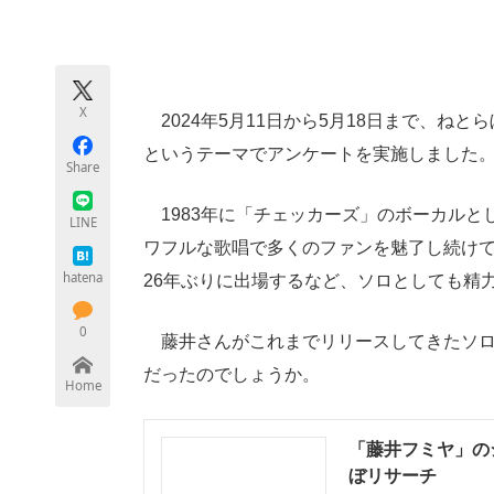
モノづくり技術者専門サイト
エレクトロ
X
2024年5月11日から5月18日まで、ね
ちょっと気になるネットの話題
というテーマでアンケートを実施しました
Share
1983年に「チェッカーズ」のボーカルと
LINE
ワフルな歌唱で多くのファンを魅了し続けて
hatena
26年ぶりに出場するなど、ソロとしても精
0
藤井さんがこれまでリリースしてきたソロ
だったのでしょうか。
Home
「藤井フミヤ」のシ
ぼリサーチ