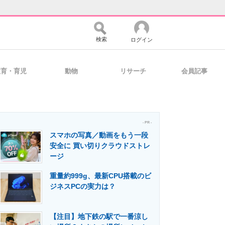
検索
ログイン
教育・育児
動物
リサーチ
会員記事
バイスの未来
好きが集まる 比べて選べる
- PR -
スマホの写真／動画をもう一段
コミュニティ
マーケ×ITの今がよく分かる
安全に 買い切りクラウドストレ
ージ
重量約999g、最新CPU搭載のビ
・活用を支援
ジネスPCの実力は？
【注目】地下鉄の駅で一番涼し