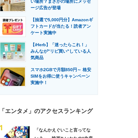
い場所？まさかの場所にメッセ
門メディア
建設×テクノロジーの最前線
ージ広告が登場
【抽選で5,000円分】Amazonギ
フトカードが当たる！読者アン
ケート実施中
【iHerb】「迷ったらこれ！」
みんなが"リピ買い"している人
気商品
スマホ2GBで月額850円～ 格安
SIMをお得に使うキャンペーン
実施中！
「エンタメ」のアクセスランキング
1
「なんかえぐいこと言ってな