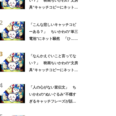
い？」 映画ちいかわの“文房
具”キャッチコピーにネット騒
然 「どこに置いてきた
2
の？！心ッ！！」「怖い怖い
「こんな悲しいキャッチコピ
怖い怖い怖い怖い怖い」
ーある？」 ちいかわの“単三
電池”にネット騒然 「ひ…人
の心ない……」「闇の深いグ
3
ッズで震える」「いやあああ
「なんかえぐいこと言ってな
あああああああ」
い？」 映画ちいかわの“文房
具”キャッチコピーにネット騒
然 「どこに置いてきた
4
の？！心ッ！！」「怖い怖い
「人の心がない宣伝文」 ち
怖い怖い怖い怖い怖い」
いかわの“ぬいぐるみ”不穏す
ぎるキャッチフレーズが話
題 「なんかとんでもないこ
と言ってない！？」「もう包